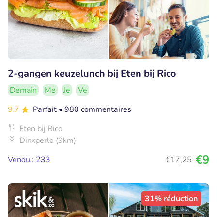
2-gangen keuzelunch bij Eten bij Rico
Demain
Me
Je
Ve
9.7
Parfait
• 980 commentaires
Eten bij Rico
Dinxperlo (9km)
€9
Vendu : 233
€17
,25
31% réduction