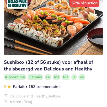
57% réduction
Sushibox (32 of 56 stuks) voor afhaal of
thuisbezorgd van Delicious and Healthy
Aujourd'hui
Demain
Lu
Ma
Me
Je
Ve
9
Parfait
• 153 commentaires
Delicious and Healthy Aalten
Aalten (0km)