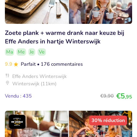
Zoete plank + warme drank naar keuze bij
Effe Anders in hartje Winterswijk
Ma
Me
Je
Ve
9.9
Parfait
• 176 commentaires
Effe Anders Winterswijk
Winterswijk (11km)
€5
Vendu : 435
€9
,90
,95
30% réduction