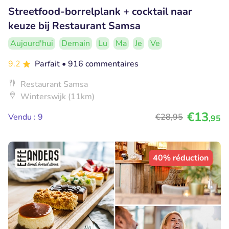
Streetfood-borrelplank + cocktail naar
keuze bij Restaurant Samsa
Aujourd'hui
Demain
Lu
Ma
Je
Ve
9.2
Parfait
• 916 commentaires
Restaurant Samsa
Winterswijk (11km)
€13
Vendu : 9
€28
,95
,95
40% réduction