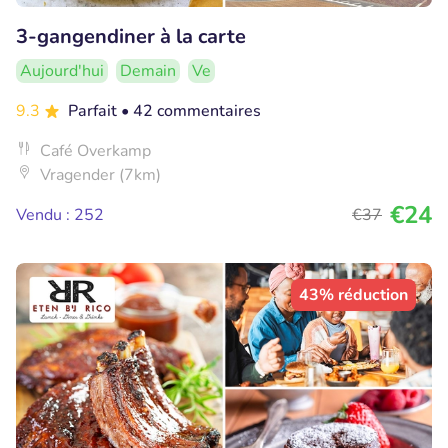
3-gangendiner à la carte
Aujourd'hui
Demain
Ve
9.3
Parfait
• 42 commentaires
Café Overkamp
Vragender (7km)
€24
Vendu : 252
€37
43% réduction