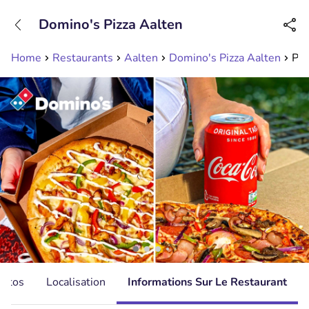
+31208089263
Domino's Pizza Aalten
Disponible jusqu'à 23:00 heures
Home
Restaurants
Aalten
Domino's Pizza Aalten
Piz
hotos
Localisation
Informations Sur Le Restaurant