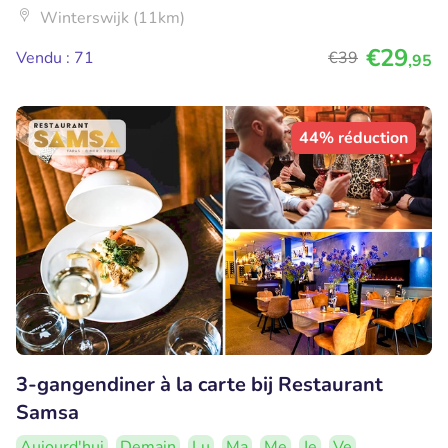
Winterswijk (11km)
€29
Vendu : 71
€39
,95
44% réduction
3-gangendiner à la carte bij Restaurant
Samsa
Aujourd'hui
Demain
Lu
Ma
Me
Je
Ve