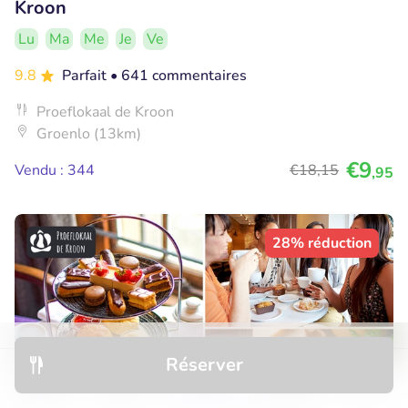
Kroon
Lu
Ma
Me
Je
Ve
9.8
Parfait
• 641 commentaires
Proeflokaal de Kroon
Groenlo (13km)
€9
Vendu : 344
€18
,15
,95
28% réduction
Réserver
Découvrir
Hôtels
Restaurants
Réservations
Menu