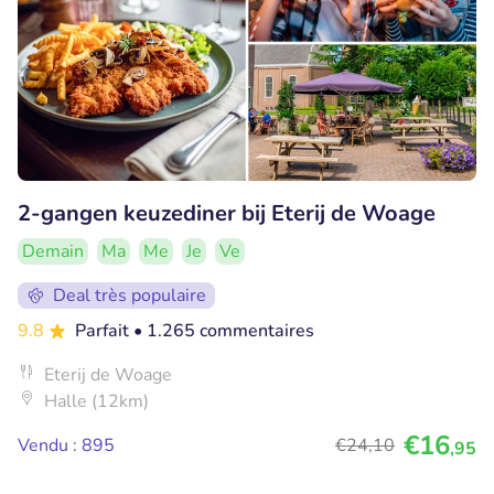
2-gangen keuzediner bij Eterij de Woage
Demain
Ma
Me
Je
Ve
Deal très populaire
9.8
Parfait
• 1.265 commentaires
Eterij de Woage
Halle (12km)
€16
Vendu : 895
€24
,10
,95