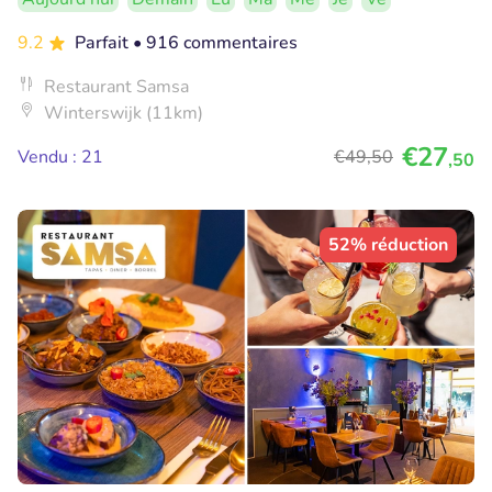
9.2
Parfait
• 916 commentaires
Restaurant Samsa
Winterswijk (11km)
€27
Vendu : 21
€49
,50
,50
52% réduction