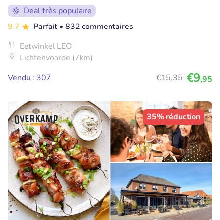
Deal très populaire
9.7
Parfait
• 832 commentaires
Eetwinkel LEO
Lichtenvoorde (7km)
€9
Vendu : 307
€15
,35
,95
35% réduction