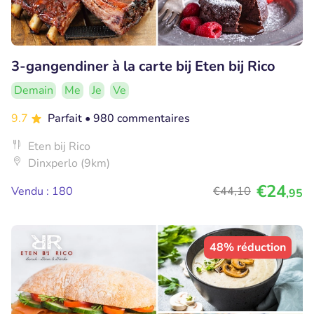
3-gangendiner à la carte bij Eten bij Rico
Demain
Me
Je
Ve
9.7
Parfait
• 980 commentaires
Eten bij Rico
Dinxperlo (9km)
€24
Vendu : 180
€44
,10
,95
48% réduction