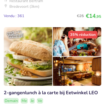
Restaurant Bertram
Bredevoort (3km)
€14
Vendu : 361
€25
,95
35% réduction
2-gangenlunch à la carte bij Eetwinkel LEO
Demain
Me
Je
Ve