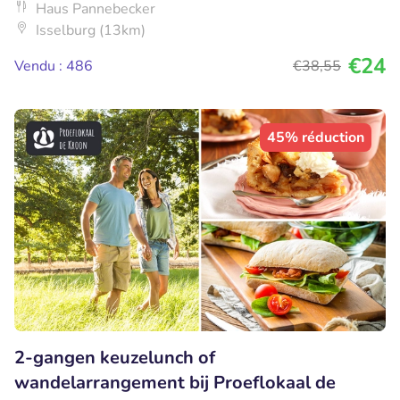
Haus Pannebecker
Isselburg (13km)
€24
Vendu : 486
€38
,55
45% réduction
2-gangen keuzelunch of
wandelarrangement bij Proeflokaal de