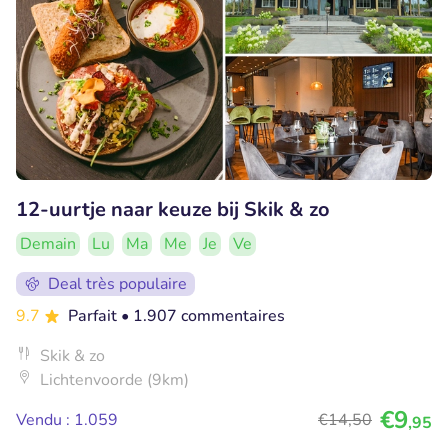
12-uurtje naar keuze bij Skik & zo
Demain
Lu
Ma
Me
Je
Ve
Deal très populaire
9.7
Parfait
• 1.907 commentaires
Skik & zo
Lichtenvoorde (9km)
€9
Vendu : 1.059
€14
,50
,95