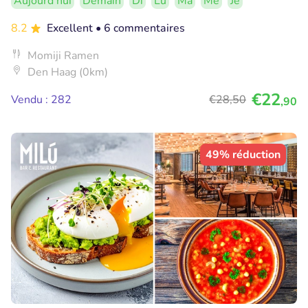
Aujourd'hui
Demain
Di
Lu
Ma
Me
Je
8.2
Excellent
• 6 commentaires
Momiji Ramen
Den Haag (0km)
€22
Vendu : 282
€28
,50
,90
49% réduction