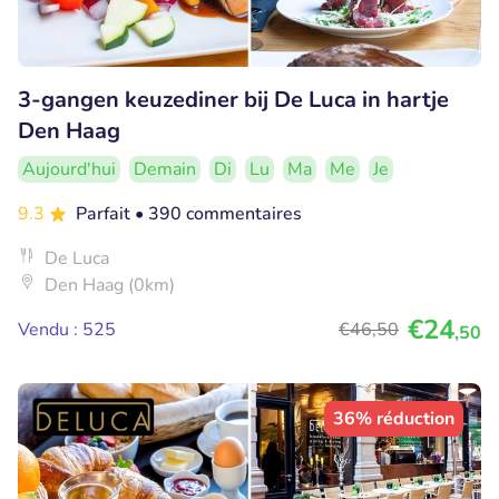
3-gangen keuzediner bij De Luca in hartje
Den Haag
Aujourd'hui
Demain
Di
Lu
Ma
Me
Je
9.3
Parfait
• 390 commentaires
De Luca
Den Haag (0km)
€24
Vendu : 525
€46
,50
,50
36% réduction