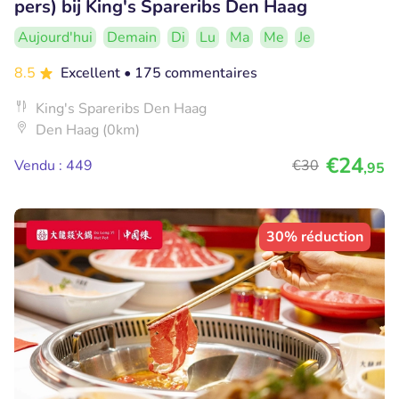
pers) bij King's Spareribs Den Haag
Aujourd'hui
Demain
Di
Lu
Ma
Me
Je
8.5
Excellent
• 175 commentaires
King's Spareribs Den Haag
Den Haag (0km)
€24
Vendu : 449
€30
,95
30% réduction