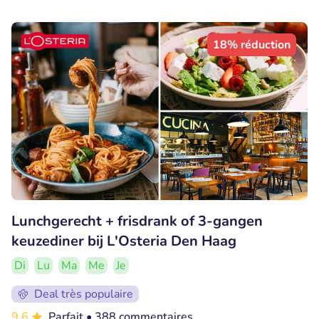
18% réduction
Lunchgerecht + frisdrank of 3-gangen
keuzediner bij L'Osteria Den Haag
Di
Lu
Ma
Me
Je
Deal très populaire
9.6
Parfait
• 388 commentaires