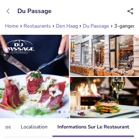
+31208089263
Du Passage
Disponible jusqu'à 23:00 heures
Home
Restaurants
Den Haag
Du Passage
3-gangen k
hotos
Localisation
Informations Sur Le Restaurant