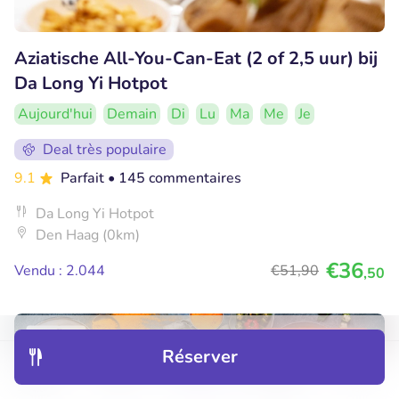
Aziatische All-You-Can-Eat (2 of 2,5 uur) bij
Da Long Yi Hotpot
Aujourd'hui
Demain
Di
Lu
Ma
Me
Je
Deal très populaire
9.1
Parfait
• 145 commentaires
Da Long Yi Hotpot
Den Haag (0km)
€36
Vendu : 2.044
€51
,90
,50
54% réduction
Réserver
Découvrir
Hôtels
Restaurants
Réservations
Menu