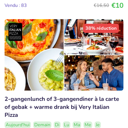
€10
Vendu : 83
€16
,50
38% réduction
2-gangenlunch of 3-gangendiner à la carte
of gebak + warme drank bij Very Italian
Pizza
Aujourd'hui
Demain
Di
Lu
Ma
Me
Je