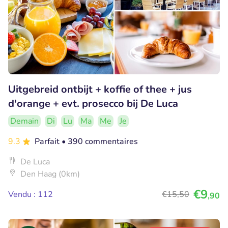
Uitgebreid ontbijt + koffie of thee + jus
d'orange + evt. prosecco bij De Luca
Demain
Di
Lu
Ma
Me
Je
9.3
Parfait
• 390 commentaires
De Luca
Den Haag (0km)
€9
Vendu : 112
€15
,50
,90