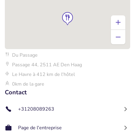
Du Passage
Passage 44, 2511 AE Den Haag
Le Havre à 412 km de l'hôtel
0km de la gare
Contact
+31208089263
Page de l'entreprise