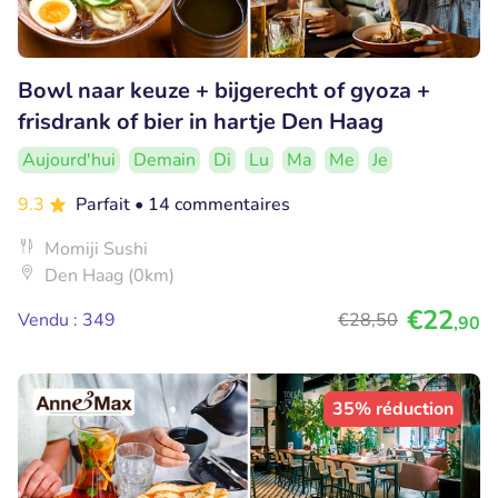
Bowl naar keuze + bijgerecht of gyoza +
frisdrank of bier in hartje Den Haag
Aujourd'hui
Demain
Di
Lu
Ma
Me
Je
9.3
Parfait
• 14 commentaires
Momiji Sushi
Den Haag (0km)
€22
Vendu : 349
€28
,50
,90
35% réduction