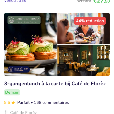
€27
Vendu : 336
€47
,50
,50
44% réduction
3-gangenlunch à la carte bij Café de Florèz
Demain
9.6
Parfait
• 168 commentaires
Café de Florèz