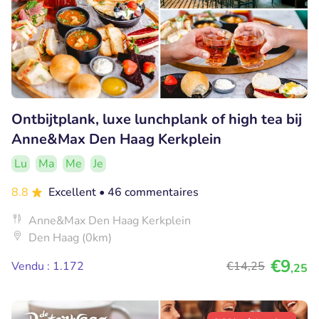
Ontbijtplank, luxe lunchplank of high tea bij
Anne&Max Den Haag Kerkplein
Lu
Ma
Me
Je
8.8
Excellent
• 46 commentaires
Anne&Max Den Haag Kerkplein
Den Haag (0km)
€9
Vendu : 1.172
€14
,25
,25