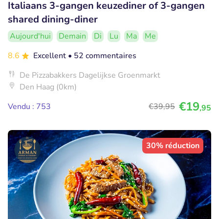
Italiaans 3-gangen keuzediner of 3-gangen
shared dining-diner
Aujourd'hui
Demain
Di
Lu
Ma
Me
8.6
Excellent
• 52 commentaires
De Pizzabakkers Dagelijkse Groenmarkt
Den Haag (0km)
€19
Vendu : 753
€39
,95
,95
30% réduction