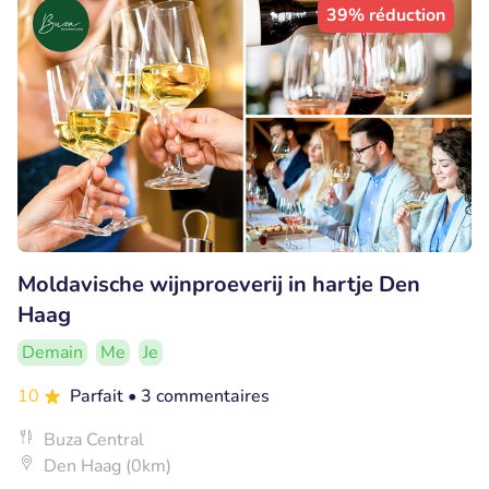
39% réduction
Moldavische wijnproeverij in hartje Den
Haag
Demain
Me
Je
10
Parfait
• 3 commentaires
Buza Central
Den Haag (0km)