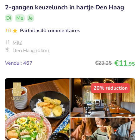
2-gangen keuzelunch in hartje Den Haag
Di
Me
Je
10
Parfait
• 40 commentaires
Milú
Den Haag (0km)
€11
Vendu : 467
€23
,25
,95
20% réduction