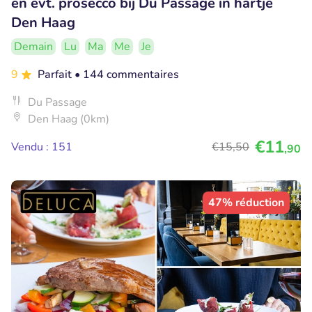
en evt. prosecco bij Du Passage in hartje
Den Haag
Demain
Lu
Ma
Me
Je
9
Parfait
• 144 commentaires
Du Passage
Den Haag (0km)
€11
Vendu : 151
€15
,50
,90
47% réduction