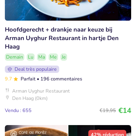
Hoofdgerecht + drankje naar keuze bij
Arman Uyghur Restaurant in hartje Den
Haag
Demain
Lu
Ma
Me
Je
Deal très populaire
9.7
Parfait
• 196 commentaires
Arman Uyghur Restaurant
Den Haag (0km)
€14
Vendu : 655
€19
,95
42% réduction