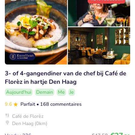
3- of 4-gangendiner van de chef bij Café de
Florèz in hartje Den Haag
Aujourd'hui
Demain
Me
Je
9.6
Parfait
• 168 commentaires
Café de Florèz
Den Haag (0km)