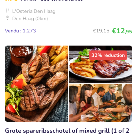
L'Osteria Den Haag
Den Haag (0km)
€12
Vendu : 1.273
€19
,15
,95
32% réduction
Grote spareribsschotel of mixed grill (1 of 2