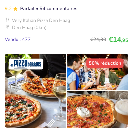
9.2
Parfait
• 54 commentaires
Very Italian Pizza Den Haag
Den Haag (0km)
€14
Vendu : 477
€24
,30
,95
50% réduction