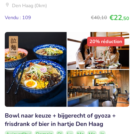
Den Haag (0km)
€22
Vendu : 109
€40
,10
,50
20% réduction
Bowl naar keuze + bijgerecht of gyoza +
frisdrank of bier in hartje Den Haag