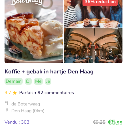
36% réduction
Koffie + gebak in hartje Den Haag
Demain
Di
Me
Je
9.7
Parfait
• 92 commentaires
de Boterwaag
Den Haag (0km)
€5
Vendu : 303
€9
,25
,95