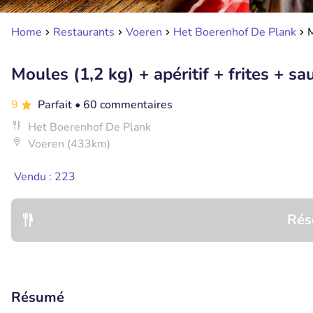
Home
Restaurants
Voeren
Het Boerenhof De Plank
M
Moules (1,2 kg) + apéritif + frites + sa
9
Parfait
• 60 commentaires
Het Boerenhof De Plank
Voeren (433km)
Vendu : 223
Rés
Résumé