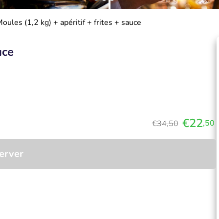
oules (1,2 kg) + apéritif + frites + sauce
uce
€22
,50
€34,50
erver