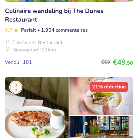
Culinaire wandeling bij The Dunes
Restaurant
9.7
Parfait
• 1.904 commentaires
The Dunes Restaurant
Nieuwpoort (13km)
€49
Vendu : 181
€69
,50
21% réduction