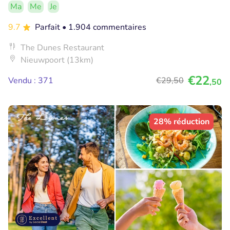
Ma
Me
Je
9.7
Parfait
• 1.904 commentaires
The Dunes Restaurant
Nieuwpoort (13km)
€22
Vendu : 371
€29
,50
,50
28% réduction