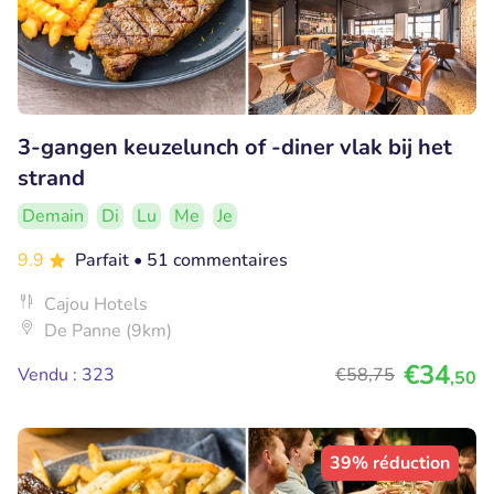
3-gangen keuzelunch of -diner vlak bij het
strand
Demain
Di
Lu
Me
Je
9.9
Parfait
• 51 commentaires
Cajou Hotels
De Panne (9km)
€34
Vendu : 323
€58
,75
,50
39% réduction