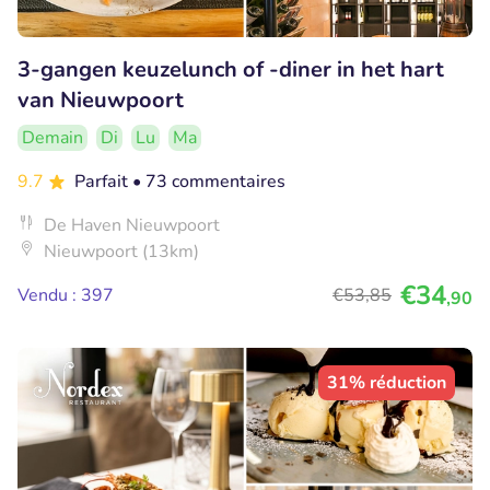
3-gangen keuzelunch of -diner in het hart
van Nieuwpoort
Demain
Di
Lu
Ma
9.7
Parfait
• 73 commentaires
De Haven Nieuwpoort
Nieuwpoort (13km)
€34
Vendu : 397
€53
,85
,90
31% réduction