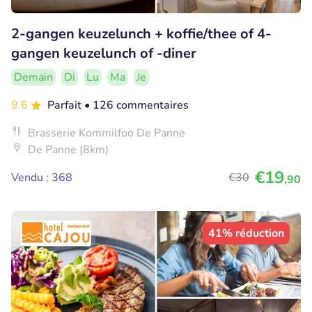
2-gangen keuzelunch + koffie/thee of 4-
gangen keuzelunch of -diner
Demain
Di
Lu
Ma
Je
9.6
Parfait
• 126 commentaires
Brasserie Kommilfoo De Panne
De Panne (8km)
€19
Vendu : 368
€30
,90
41% réduction