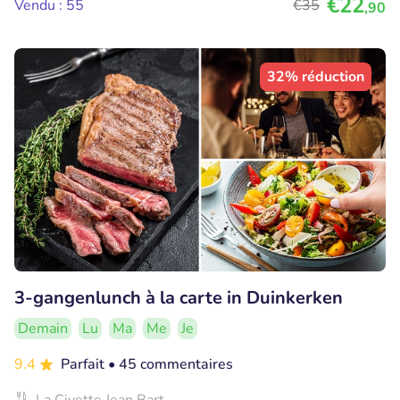
€22
Vendu : 55
€35
,90
32% réduction
3-gangenlunch à la carte in Duinkerken
Demain
Lu
Ma
Me
Je
9.4
Parfait
• 45 commentaires