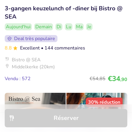
3-gangen keuzelunch of -diner bij Bistro @
SEA
Aujourd'hui
Demain
Di
Lu
Ma
Je
Deal très populaire
8.8
Excellent
• 144 commentaires
Bistro @ SEA
Middelkerke (20km)
€34
Vendu : 572
€54
,85
,90
30% réduction
Réserver
Découvrir
Hôtels
Restaurants
Réservations
Menu