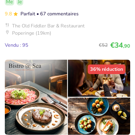
Me
Je
9.8
Parfait
• 67 commentaires
The Old Fiddler Bar & Restaurant
Poperinge (19km)
€34
Vendu : 95
€52
,90
36% réduction