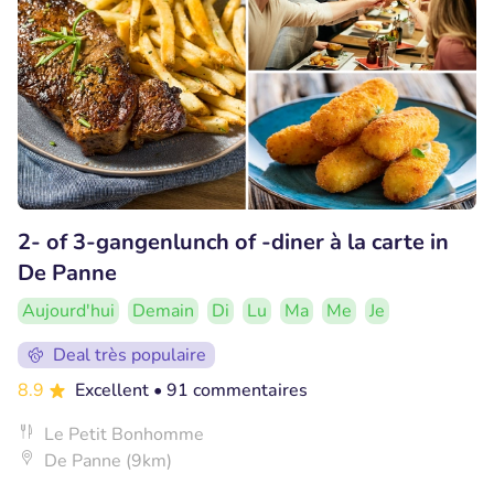
2- of 3-gangenlunch of -diner à la carte in
De Panne
Aujourd'hui
Demain
Di
Lu
Ma
Me
Je
Deal très populaire
8.9
Excellent
• 91 commentaires
Le Petit Bonhomme
De Panne (9km)