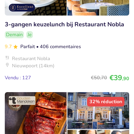
3-gangen keuzelunch bij Restaurant Nobla
Demain
Je
9.7
Parfait
• 406 commentaires
Restaurant Nobla
Nieuwpoort (14km)
€39
Vendu : 127
€50
,70
,90
32% réduction