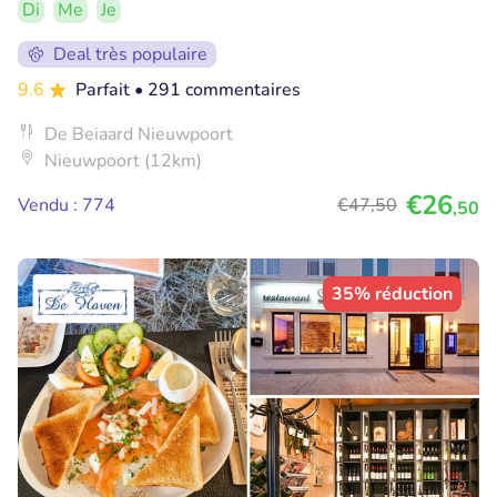
Di
Me
Je
Deal très populaire
9.6
Parfait
• 291 commentaires
De Beiaard Nieuwpoort
Nieuwpoort (12km)
€26
Vendu : 774
€47
,50
,50
35% réduction