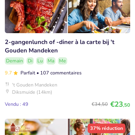
2-gangenlunch of -diner à la carte bij 't
Gouden Mandeken
Demain
Di
Lu
Ma
Me
9.7
Parfait
• 107 commentaires
't Gouden Mandeken
Diksmuide (14km)
€23
Vendu : 49
€34
,50
,50
37% réduction