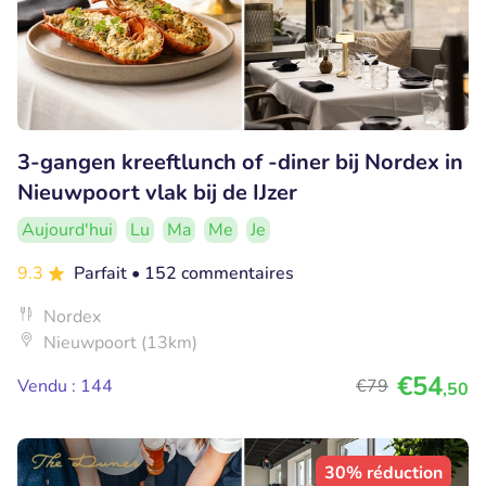
3-gangen kreeftlunch of -diner bij Nordex in
Nieuwpoort vlak bij de IJzer
Aujourd'hui
Lu
Ma
Me
Je
9.3
Parfait
• 152 commentaires
Nordex
Nieuwpoort (13km)
€54
Vendu : 144
€79
,50
30% réduction