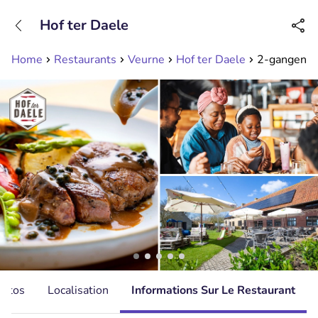
+31208089263
Hof ter Daele
Disponible jusqu'à 23:00 heures
Home
Restaurants
Veurne
Hof ter Daele
2-gangen ke
hotos
Localisation
Informations Sur Le Restaurant