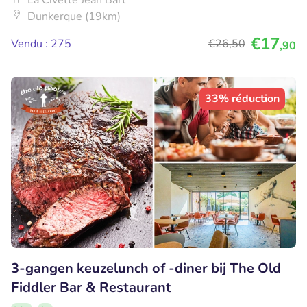
La Civette Jean Bart
Dunkerque (19km)
€17
Vendu : 275
€26
,50
,90
33% réduction
3-gangen keuzelunch of -diner bij The Old
Fiddler Bar & Restaurant