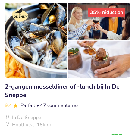
35% réduction
2-gangen mosseldiner of -lunch bij In De
Sneppe
9.4
Parfait
• 47 commentaires
In De Sneppe
Houthulst (18km)