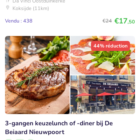
Da Vinci Oostduinkerke
Koksijde (11km)
€17
Vendu : 438
€24
,50
44% réduction
3-gangen keuzelunch of -diner bij De
Beiaard Nieuwpoort