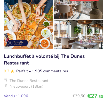
Lunchbuffet à volonté bij The Dunes
Restaurant
9.7
Parfait
• 1.905 commentaires
The Dunes Restaurant
Nieuwpoort (13km)
€27
Vendu : 1.096
€39
,50
,50