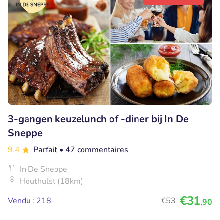
3-gangen keuzelunch of -diner bij In De
Sneppe
9.4
Parfait
• 47 commentaires
In De Sneppe
Houthulst (18km)
€31
Vendu : 218
€53
,90