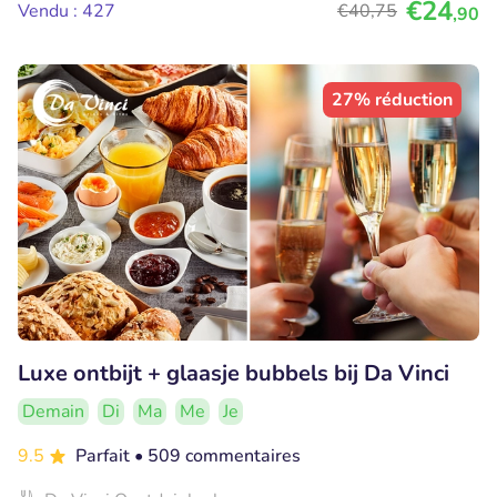
€24
Vendu : 427
€40
,75
,90
27% réduction
Luxe ontbijt + glaasje bubbels bij Da Vinci
Demain
Di
Ma
Me
Je
9.5
Parfait
• 509 commentaires