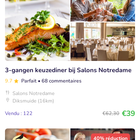
3-gangen keuzediner bij Salons Notredame
9.7
Parfait
• 68 commentaires
Salons Notredame
Diksmuide (16km)
€39
Vendu : 122
€62
,30
40% réduction