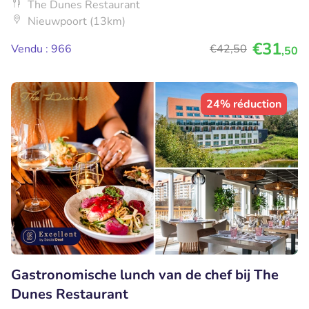
The Dunes Restaurant
Nieuwpoort (13km)
€31
Vendu : 966
€42
,50
,50
24% réduction
Gastronomische lunch van de chef bij The
Dunes Restaurant