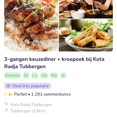
3-gangen keuzediner + kroepoek bij Kota
Radja Tubbergen
Demain
Di
Lu
Ma
Me
Je
Deal très populaire
9
Parfait
• 1.291 commentaires
Kota Radja Tubbergen
Tubbergen (13km)