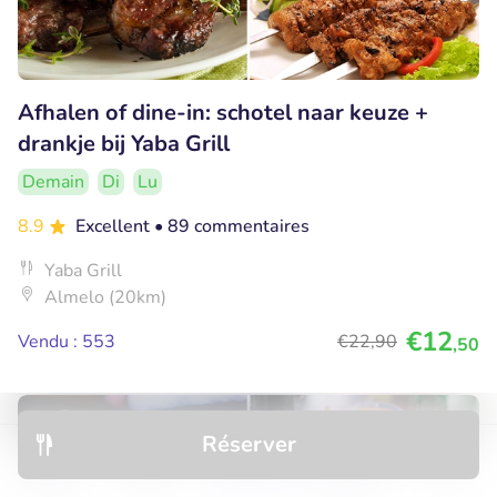
Afhalen of dine-in: schotel naar keuze +
drankje bij Yaba Grill
Demain
Di
Lu
8.9
Excellent
• 89 commentaires
Yaba Grill
Almelo (20km)
€12
Vendu : 553
€22
,90
,50
39% réduction
Réserver
Découvrir
Hôtels
Restaurants
Réservations
Menu