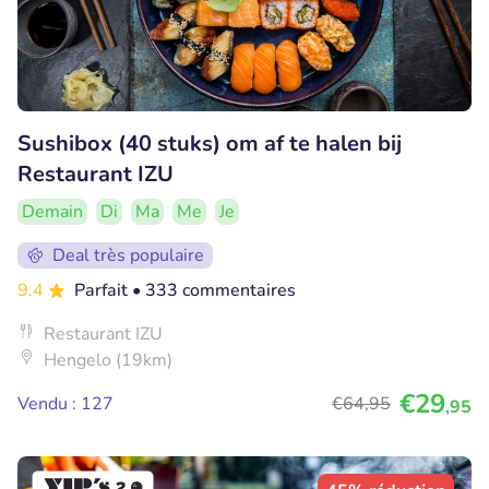
Sushibox (40 stuks) om af te halen bij
Restaurant IZU
Demain
Di
Ma
Me
Je
Deal très populaire
9.4
Parfait
• 333 commentaires
Restaurant IZU
Hengelo (19km)
€29
Vendu : 127
€64
,95
,95