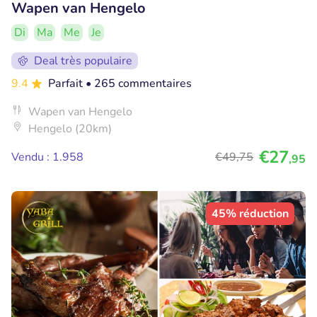
Wapen van Hengelo
Di
Ma
Me
Je
Deal très populaire
9.4
Parfait
• 265 commentaires
Wapen van Hengelo
Hengelo (20km)
€27
Vendu : 1.958
€49
,75
,95
45% réduction