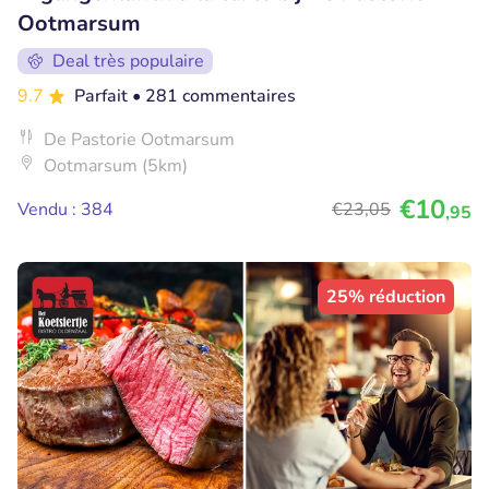
Ootmarsum
Deal très populaire
9.7
Parfait
• 281 commentaires
De Pastorie Ootmarsum
Ootmarsum (5km)
€10
Vendu : 384
€23
,05
,95
25% réduction