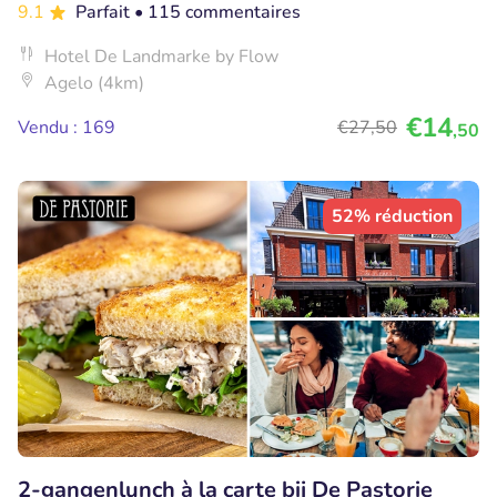
9.1
Parfait
• 115 commentaires
Hotel De Landmarke by Flow
Agelo (4km)
€14
Vendu : 169
€27
,50
,50
52% réduction
2-gangenlunch à la carte bij De Pastorie