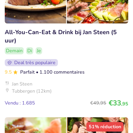
All-You-Can-Eat & Drink bij Jan Steen (5
uur)
Demain
Di
Je
Deal très populaire
9.5
Parfait
• 1.100 commentaires
Jan Steen
Tubbergen (12km)
€33
Vendu : 1.685
€49
,95
,95
51% réduction