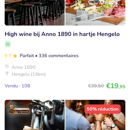
High wine bij Anno 1890 in hartje Hengelo
Je
9.7
Parfait
• 336 commentaires
Anno 1890
Hengelo (19km)
€19
Vendu : 108
€39
,50
,95
50% réduction