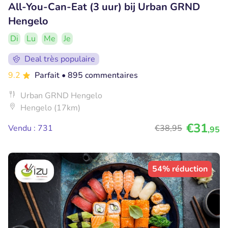
All-You-Can-Eat (3 uur) bij Urban GRND
Hengelo
Di
Lu
Me
Je
Deal très populaire
9.2
Parfait
• 895 commentaires
Urban GRND Hengelo
Hengelo (17km)
€31
Vendu : 731
€38
,95
,95
54% réduction