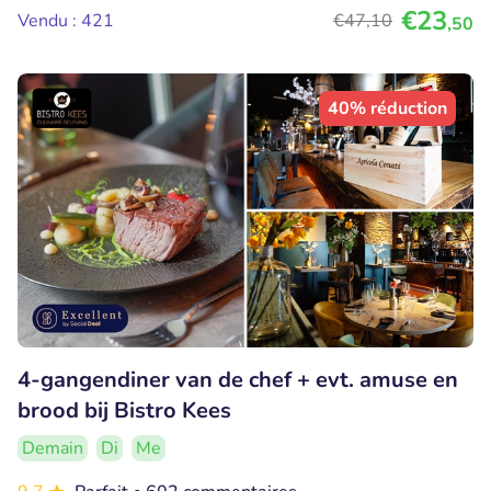
€23
Vendu : 421
€47
,10
,50
40% réduction
4-gangendiner van de chef + evt. amuse en
brood bij Bistro Kees
Demain
Di
Me