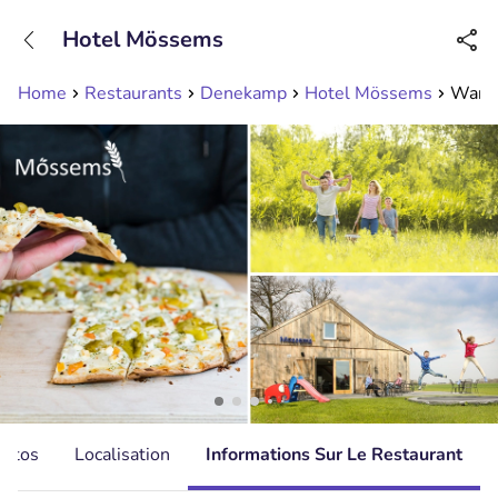
+31208089263
Hotel Mössems
Disponible jusqu'à 23:00 heures
Home
Restaurants
Denekamp
Hotel Mössems
Wande
hotos
Localisation
Informations Sur Le Restaurant