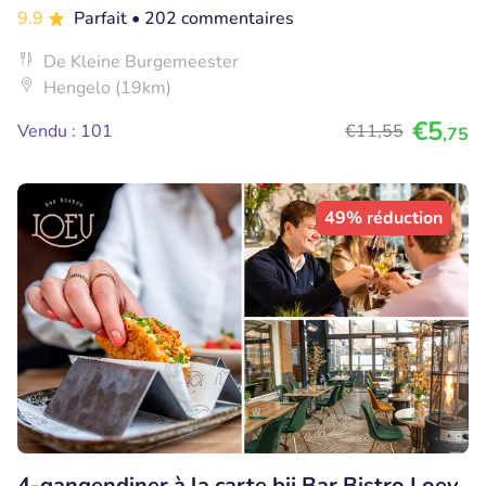
9.9
Parfait
• 202 commentaires
De Kleine Burgemeester
Hengelo (19km)
€5
Vendu : 101
€11
,55
,75
49% réduction
4-gangendiner à la carte bij Bar Bistro Loev