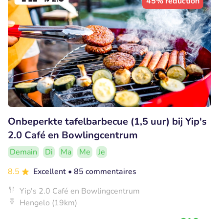
45% réduction
Onbeperkte tafelbarbecue (1,5 uur) bij Yip's
2.0 Café en Bowlingcentrum
Demain
Di
Ma
Me
Je
8.5
Excellent
• 85 commentaires
Yip's 2.0 Café en Bowlingcentrum
Hengelo (19km)