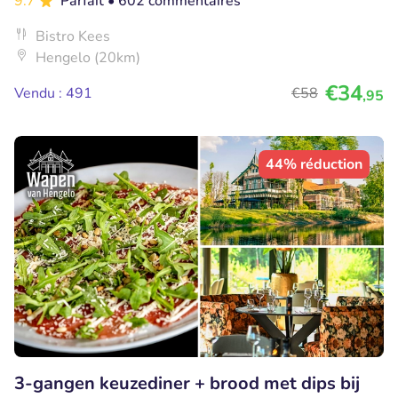
9.7
Parfait
• 602 commentaires
Bistro Kees
Hengelo (20km)
€34
Vendu : 491
€58
,95
44% réduction
3-gangen keuzediner + brood met dips bij