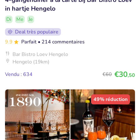
in hartje Hengelo
Di
Me
Je
Deal très populaire
9.9
Parfait
• 214 commentaires
Bar Bistro Loev Hengelo
Hengelo (19km)
€30
Vendu : 634
€60
,50
49% réduction