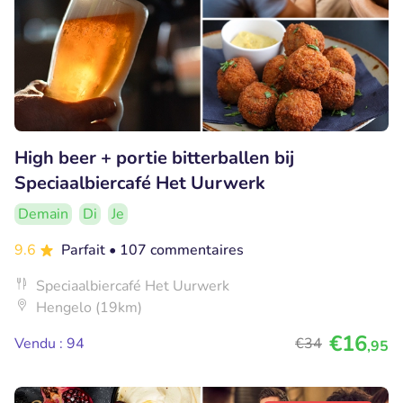
High beer + portie bitterballen bij
Speciaalbiercafé Het Uurwerk
Demain
Di
Je
9.6
Parfait
• 107 commentaires
Speciaalbiercafé Het Uurwerk
Hengelo (19km)
€16
Vendu : 94
€34
,95