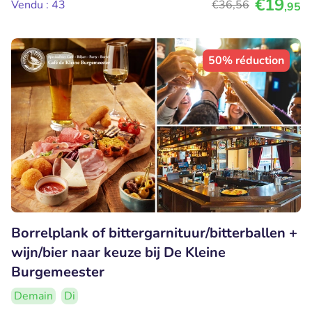
€19
Vendu : 43
€36
,56
,95
50% réduction
Borrelplank of bittergarnituur/bitterballen +
wijn/bier naar keuze bij De Kleine
Burgemeester
Demain
Di