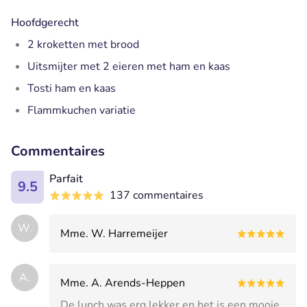
Hoofdgerecht
2 kroketten met brood
Uitsmijter met 2 eieren met ham en kaas
Tosti ham en kaas
Flammkuchen variatie
Commentaires
Parfait
9.5
137 commentaires
W.
Mme. W. Harremeijer
A.
Mme. A. Arends-Heppen
De lunch was erg lekker en het is een mooie