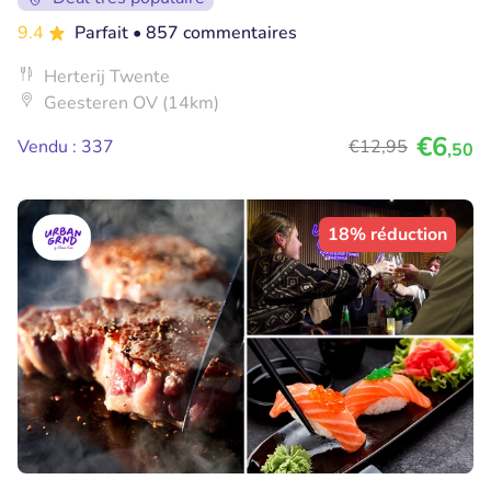
9.4
Parfait
• 857 commentaires
Herterij Twente
Geesteren OV (14km)
€6
Vendu : 337
€12
,95
,50
18% réduction