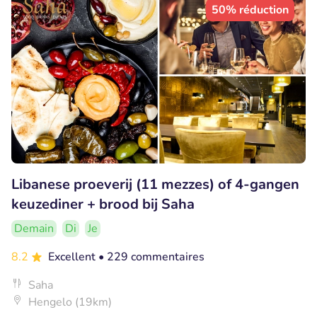
50% réduction
Libanese proeverij (11 mezzes) of 4-gangen
keuzediner + brood bij Saha
Demain
Di
Je
8.2
Excellent
• 229 commentaires
Saha
Hengelo (19km)