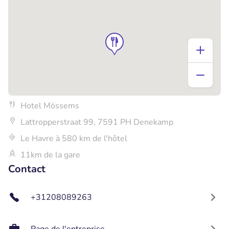
Hotel Mössems
Lattropperstraat 99, 7591 PH Denekamp
Le Havre à 580 km de l'hôtel
11km de la gare
Contact
+31208089263
Page de l'entreprise