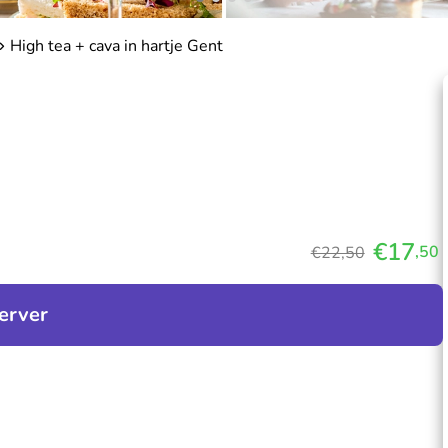
High tea + cava in hartje Gent
€17
,50
€22,50
erver