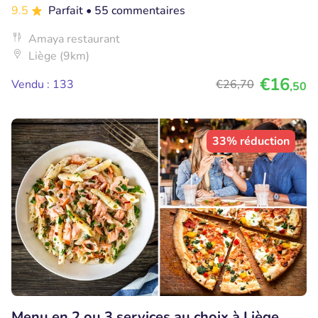
9.5
Parfait
• 55 commentaires
Amaya restaurant
Liège (9km)
€16
Vendu : 133
€26
,70
,50
33% réduction
Menu en 2 ou 3 services au choix à Liège