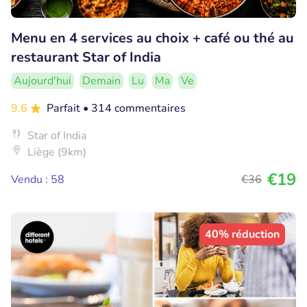
Menu en 4 services au choix + café ou thé au
restaurant Star of India
Aujourd'hui
Demain
Lu
Ma
Ve
9.6
Parfait
• 314 commentaires
Star of India
Liège (9km)
€19
Vendu : 58
€36
40% réduction