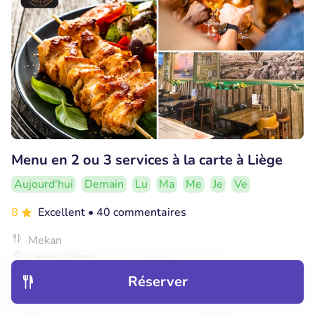
Menu en 2 ou 3 services à la carte à Liège
Aujourd'hui
Demain
Lu
Ma
Me
Je
Ve
8
Excellent
• 40 commentaires
Mekan
Liège (12km)
Réserver
€19
Vendu : 338
€27
,55
,90
Découvrir
Hôtels
Restaurants
Réservations
Menu