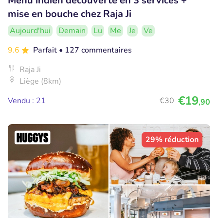
Menu indien découverte en 3 services +
mise en bouche chez Raja Ji
Aujourd'hui
Demain
Lu
Me
Je
Ve
9.6
Parfait
• 127 commentaires
Raja Ji
Liège (8km)
€19
Vendu : 21
€30
,90
29% réduction