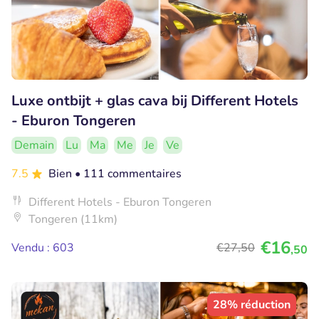
Luxe ontbijt + glas cava bij Different Hotels
- Eburon Tongeren
Demain
Lu
Ma
Me
Je
Ve
7.5
Bien
• 111 commentaires
Different Hotels - Eburon Tongeren
Tongeren (11km)
€16
Vendu : 603
€27
,50
,50
28% réduction