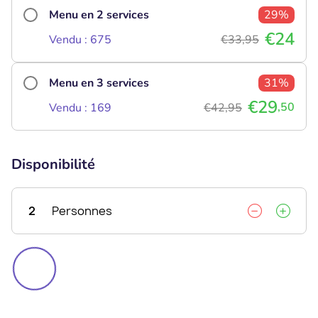
Menu en 2 services
29%
€24
Vendu : 675
€33,95
Menu en 3 services
31%
€29
,50
Vendu : 169
€42,95
Disponibilité
2
Personnes