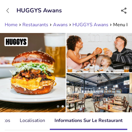
+31208089263
HUGGYS Awans
Disponible jusqu'à 23:00 heures
Home
Restaurants
Awans
HUGGYS Awans
Menu bur
hotos
Localisation
Informations Sur Le Restaurant