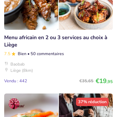
Menu africain en 2 ou 3 services au choix à
Liège
7.5
Bien
• 50 commentaires
Baobab
Liège (8km)
€19
Vendu : 442
€35
,65
,95
37% réduction