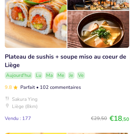
Plateau de sushis + soupe miso au coeur de
Liège
Aujourd'hui
Lu
Ma
Me
Je
Ve
9.8
Parfait
• 102 commentaires
Sakura Ying
Liège (8km)
€18
Vendu : 177
€29
,50
,50