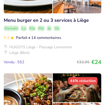
Menu burger en 2 ou 3 services à Liège
Demain
Lu
Ma
Me
Je
Ve
9.9
Parfait
• 14 commentaires
HUGGYS Liège - Passage Lemonnier
Liège (8km)
€24
Vendu : 552
€33
,95
44% réduction