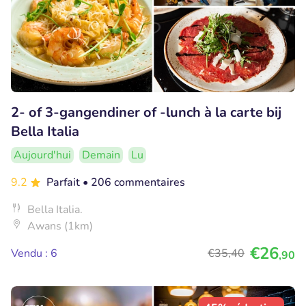
2- of 3-gangendiner of -lunch à la carte bij
Bella Italia
Aujourd'hui
Demain
Lu
9.2
Parfait
• 206 commentaires
Bella Italia.
Awans (1km)
€26
Vendu : 6
€35
,40
,90