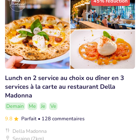
45% réduction
Lunch en 2 service au choix ou dîner en 3
services à la carte au restaurant Della
Madonna
Demain
Me
Je
Ve
9.8
Parfait
• 128 commentaires
Della Madonna
Seraing (7km)