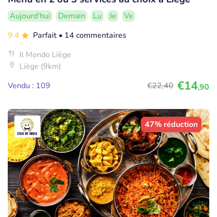
Aujourd'hui
Demain
Lu
Je
Ve
9.4
Parfait
• 14 commentaires
Il Mondo Liège
Liège (9km)
€14
Vendu : 109
€22
,40
,90
47% réduction