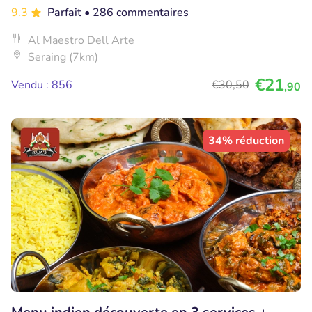
9.3
Parfait
• 286 commentaires
Al Maestro Dell Arte
Seraing (7km)
€21
Vendu : 856
€30
,50
,90
34% réduction