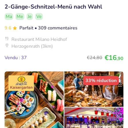
2-Gänge-Schnitzel-Menü nach Wahl
Ma
Me
Je
Ve
9.6
Parfait
• 309 commentaires
Restaurant Milano Heidhof
Herzogenrath (3km)
€16
Vendu : 37
€24
,80
,90
33% réduction