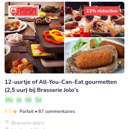
23% réduction
12-uurtje of All-You-Can-Eat gourmetten
(2,5 uur) bij Brasserie Jolo's
Me
Je
Ve
Sa
9.5
Parfait
• 87 commentaires
Brasserie Jolo's