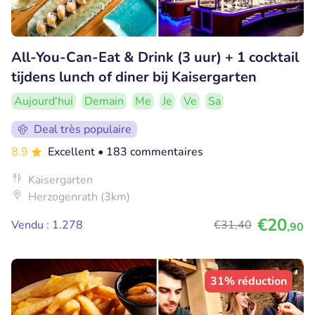
All-You-Can-Eat & Drink (3 uur) + 1 cocktail
tijdens lunch of diner bij Kaisergarten
Aujourd'hui
Demain
Me
Je
Ve
Sa
Deal très populaire
8.9
Excellent
• 183 commentaires
Kaisergarten
Herzogenrath (3km)
€20
Vendu : 1.278
€31
,40
,90
31% réduction