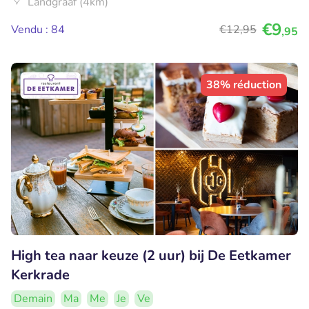
Landgraaf (4km)
€9
Vendu : 84
€12
,95
,95
38% réduction
High tea naar keuze (2 uur) bij De Eetkamer
Kerkrade
Demain
Ma
Me
Je
Ve