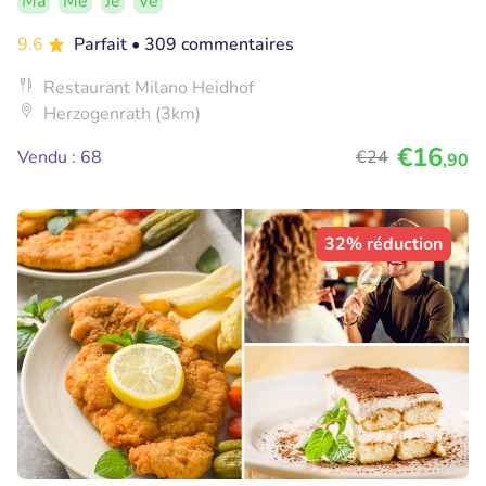
Ma
Me
Je
Ve
9.6
Parfait
• 309 commentaires
Restaurant Milano Heidhof
Herzogenrath (3km)
€16
Vendu : 68
€24
,90
32% réduction