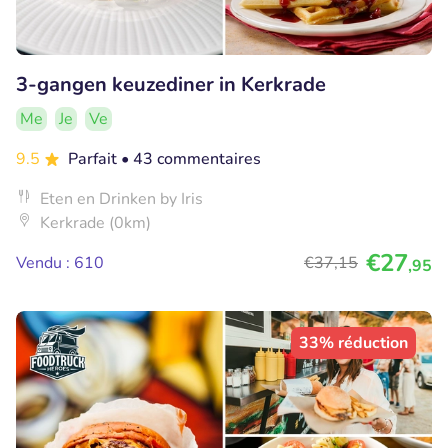
3-gangen keuzediner in Kerkrade
Me
Je
Ve
9.5
Parfait
• 43 commentaires
Eten en Drinken by Iris
Kerkrade (0km)
€27
Vendu : 610
€37
,15
,95
33% réduction