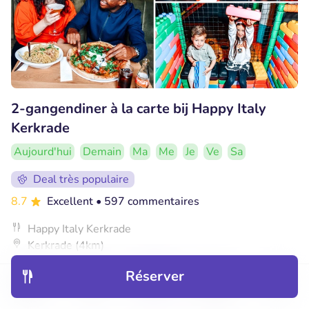
2-gangendiner à la carte bij Happy Italy
Kerkrade
Aujourd'hui
Demain
Ma
Me
Je
Ve
Sa
Deal très populaire
8.7
Excellent
• 597 commentaires
Happy Italy Kerkrade
Kerkrade (4km)
€12
Vendu : 3.022
€20
Réserver
,95
Découvrir
Hôtels
Restaurants
Réservations
Menu