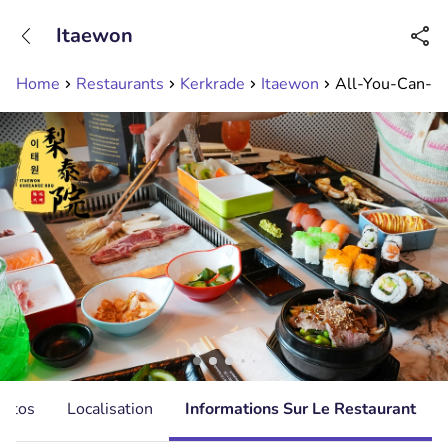
+31208089263
Itaewon
Disponible jusqu'à 23:00 heures
Home
Restaurants
Kerkrade
Itaewon
All-You-Can-Eat
hotos
Localisation
Informations Sur Le Restaurant