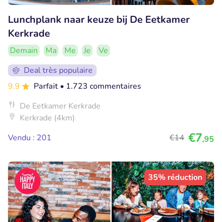
Lunchplank naar keuze bij De Eetkamer
Kerkrade
Demain
Ma
Me
Je
Ve
Deal très populaire
9.9
Parfait
• 1.723 commentaires
De Eetkamer Kerkrade
Kerkrade (4km)
€7
Vendu : 201
€14
,95
35% réduction