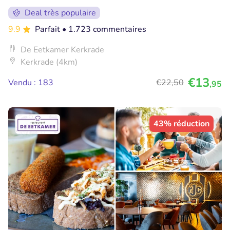
Deal très populaire
9.9
Parfait
• 1.723 commentaires
De Eetkamer Kerkrade
Kerkrade (4km)
€13
Vendu : 183
€22
,50
,95
43% réduction