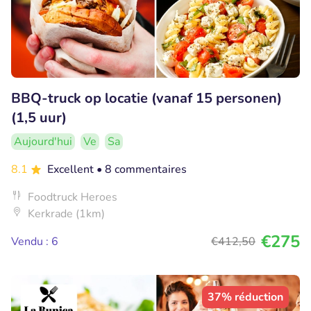
BBQ-truck op locatie (vanaf 15 personen)
(1,5 uur)
Aujourd'hui
Ve
Sa
8.1
Excellent
• 8 commentaires
Foodtruck Heroes
Kerkrade (1km)
€275
Vendu : 6
€412
,50
37% réduction