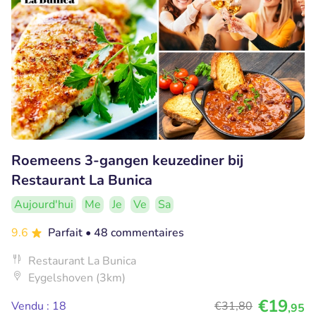
Roemeens 3-gangen keuzediner bij
Restaurant La Bunica
Aujourd'hui
Me
Je
Ve
Sa
9.6
Parfait
• 48 commentaires
Restaurant La Bunica
Eygelshoven (3km)
€19
Vendu : 18
€31
,80
,95