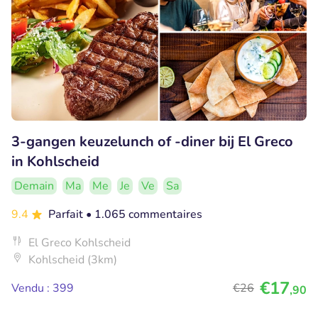
3-gangen keuzelunch of -diner bij El Greco
in Kohlscheid
Demain
Ma
Me
Je
Ve
Sa
9.4
Parfait
• 1.065 commentaires
El Greco Kohlscheid
Kohlscheid (3km)
€17
Vendu : 399
€26
,90