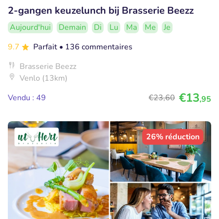
2-gangen keuzelunch bij Brasserie Beezz
Aujourd'hui
Demain
Di
Lu
Ma
Me
Je
9.7
Parfait
• 136 commentaires
Brasserie Beezz
Venlo (13km)
€13
Vendu : 49
€23
,60
,95
26% réduction