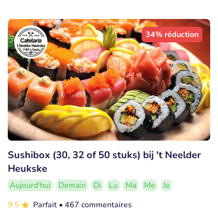
34% réduction
Sushibox (30, 32 of 50 stuks) bij 't Neelder
Heukske
Aujourd'hui
Demain
Di
Lu
Ma
Me
Je
9.5
Parfait
• 467 commentaires