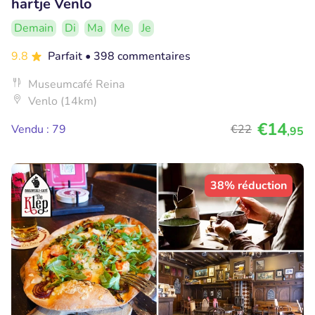
hartje Venlo
Demain
Di
Ma
Me
Je
9.8
Parfait
• 398 commentaires
Museumcafé Reina
Venlo (14km)
€14
Vendu : 79
€22
,95
38% réduction