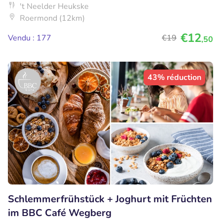
't Neelder Heukske
Roermond (12km)
€12
Vendu : 177
€19
,50
43% réduction
Schlemmerfrühstück + Joghurt mit Früchten
im BBC Café Wegberg