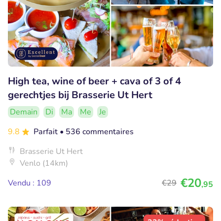
High tea, wine of beer + cava of 3 of 4
gerechtjes bij Brasserie Ut Hert
Demain
Di
Ma
Me
Je
9.8
Parfait
• 536 commentaires
Brasserie Ut Hert
Venlo (14km)
€20
Vendu : 109
€29
,95