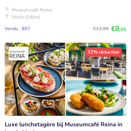
Museumcafé Reina
Venlo (14km)
€8
Vendu : 897
€12
,95
,95
32% réduction
Luxe lunchetagère bij Museumcafé Reina in