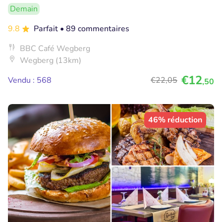
Demain
9.8
Parfait
• 89 commentaires
BBC Café Wegberg
Wegberg (13km)
€12
Vendu : 568
€22
,05
,50
46% réduction