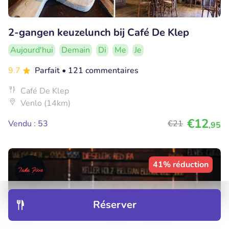
2-gangen keuzelunch bij Café De Klep
Aujourd'hui
Demain
Di
Me
Je
9.7
Parfait
• 121 commentaires
Café De Klep
Venlo (14km)
€12
Vendu : 53
€21
,95
41% réduction
Réserver
Découvrir
Hôtels
Restaurants
Réservations
Menu