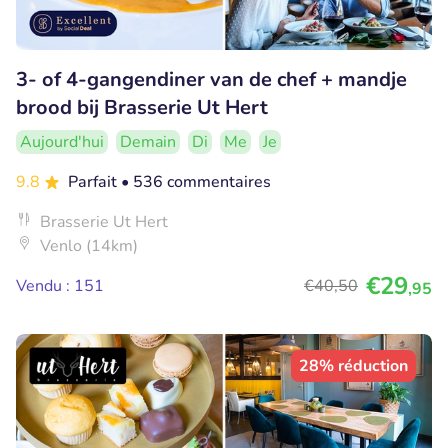
3- of 4-gangendiner van de chef + mandje
brood bij Brasserie Ut Hert
Aujourd'hui
Demain
Di
Me
Je
9.8
Parfait
• 536 commentaires
Brasserie Ut Hert
Venlo (14km)
€29
Vendu : 151
€40
,50
,95
28% réduction