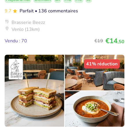
9.7
Parfait
• 136 commentaires
Brasserie Beezz
Venlo (13km)
€14
Vendu : 70
€19
,50
41% réduction