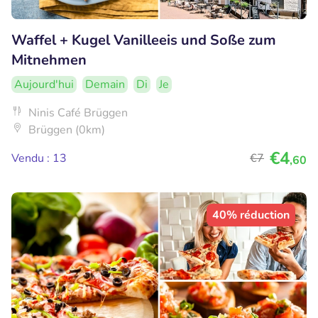
Waffel + Kugel Vanilleeis und Soße zum
Mitnehmen
Aujourd'hui
Demain
Di
Je
Ninis Café Brüggen
Brüggen (0km)
€4
Vendu : 13
€7
,60
40% réduction