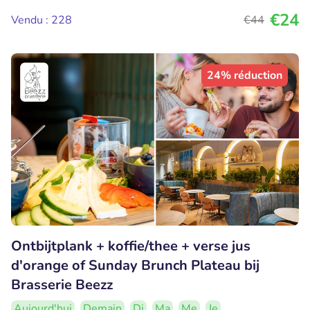
€24
Vendu : 228
€44
24% réduction
Ontbijtplank + koffie/thee + verse jus
d'orange of Sunday Brunch Plateau bij
Brasserie Beezz
Aujourd'hui
Demain
Di
Ma
Me
Je