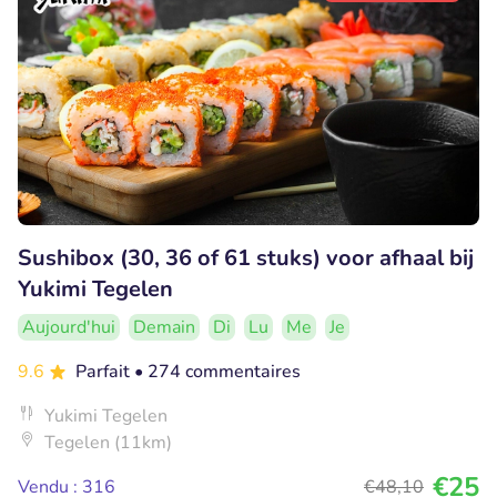
Sushibox (30, 36 of 61 stuks) voor afhaal bij
Yukimi Tegelen
Aujourd'hui
Demain
Di
Lu
Me
Je
9.6
Parfait
• 274 commentaires
Yukimi Tegelen
Tegelen (11km)
€25
Vendu : 316
€48
,10