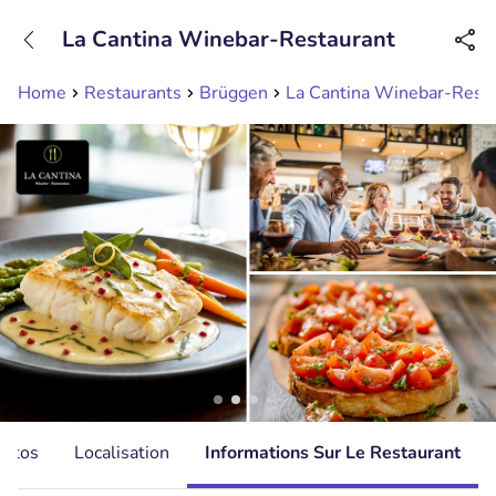
+31208089263
La Cantina Winebar-Restaurant
Disponible jusqu'à 23:00 heures
Home
Restaurants
Brüggen
La Cantina Winebar-Rest
hotos
Localisation
Informations Sur Le Restaurant