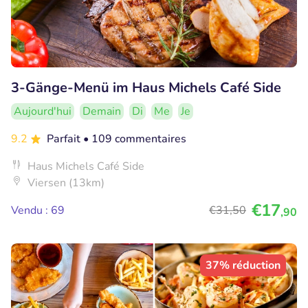
3-Gänge-Menü im Haus Michels Café Side
Aujourd'hui
Demain
Di
Me
Je
9.2
Parfait
• 109 commentaires
Haus Michels Café Side
Viersen (13km)
€17
Vendu : 69
€31
,50
,90
37% réduction