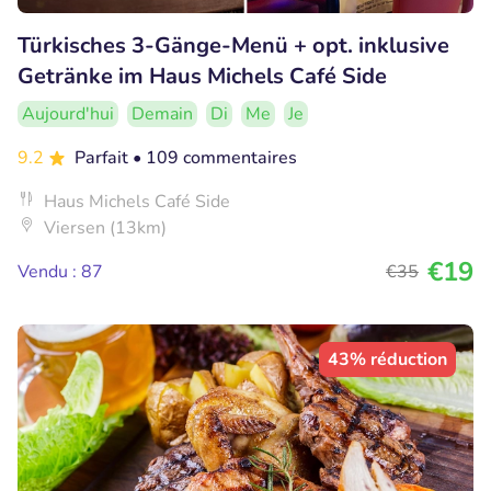
Türkisches 3-Gänge-Menü + opt. inklusive
Getränke im Haus Michels Café Side
Aujourd'hui
Demain
Di
Me
Je
9.2
Parfait
• 109 commentaires
Haus Michels Café Side
Viersen (13km)
€19
Vendu : 87
€35
43% réduction