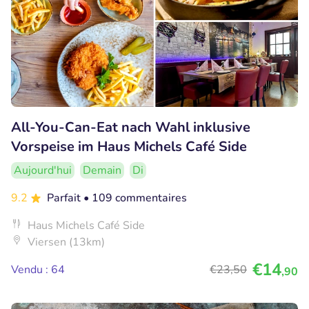
All-You-Can-Eat nach Wahl inklusive
Vorspeise im Haus Michels Café Side
Aujourd'hui
Demain
Di
9.2
Parfait
• 109 commentaires
Haus Michels Café Side
Viersen (13km)
€14
Vendu : 64
€23
,50
,90