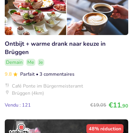
Ontbijt + warme drank naar keuze in
Brüggen
Demain
Me
Je
9.8
Parfait
• 3 commentaires
Café Ponte im Bürgermeisteramt
Brüggen (4km)
€11
Vendu : 121
€19
,05
,90
48% réduction