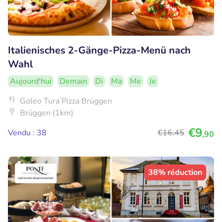
Italienisches 2-Gänge-Pizza-Menü nach
Wahl
Aujourd'hui
Demain
Di
Ma
Me
Je
Goleo Tura Pizza Brüggen
Brüggen (1km)
€9
Vendu : 38
€16
,45
,90
38% réduction