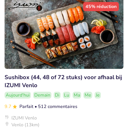
45% réduction
Sushibox (44, 48 of 72 stuks) voor afhaal bij
IZUMI Venlo
Aujourd'hui
Demain
Di
Lu
Ma
Me
Je
9.7
Parfait
• 512 commentaires
IZUMI Venlo
Venlo (13km)