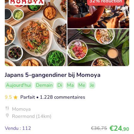
32% réduction
Japans 5-gangendiner bij Momoya
Aujourd'hui
Demain
Di
Ma
Me
Je
9.5
Parfait
• 1.228 commentaires
Momoya
Roermond (14km)
€24
Vendu : 112
€36
,75
,90