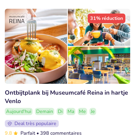
31% réduction
Ontbijtplank bij Museumcafé Reina in hartje
Venlo
Aujourd'hui
Demain
Di
Ma
Me
Je
Deal très populaire
9.8
Parfait
• 398 commentaires