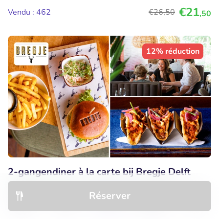
€21
Vendu : 462
€26
,50
,50
12% réduction
2-gangendiner à la carte bij Bregje Delft
Aujourd'hui
Demain
Ma
Me
Je
Ve
Sa
Réserver
Découvrir
Hôtels
Restaurants
Réservations
Menu
Deal très populaire