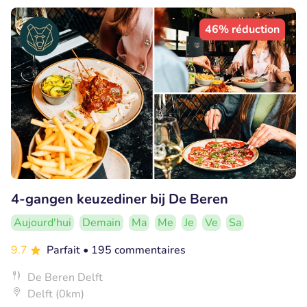
46% réduction
4-gangen keuzediner bij De Beren
Aujourd'hui
Demain
Ma
Me
Je
Ve
Sa
9.7
Parfait
• 195 commentaires
De Beren Delft
Delft (0km)