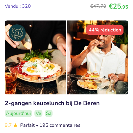
€25
Vendu : 320
€47
,70
,95
44% réduction
2-gangen keuzelunch bij De Beren
Aujourd'hui
Ve
Sa
9.7
Parfait
• 195 commentaires