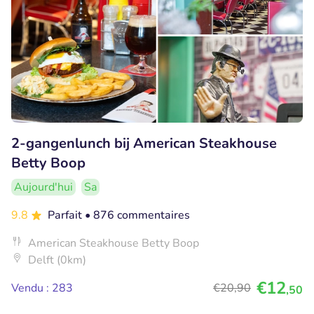
2-gangenlunch bij American Steakhouse
Betty Boop
Aujourd'hui
Sa
9.8
Parfait
• 876 commentaires
American Steakhouse Betty Boop
Delft (0km)
€12
Vendu : 283
€20
,90
,50