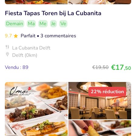
Fiesta Tapas Toren bij La Cubanita
Demain
Ma
Me
Je
Ve
9.7
Parfait
• 3 commentaires
La Cubanita Delft
Delft (0km)
€17
Vendu : 89
€19
,50
,50
22% réduction