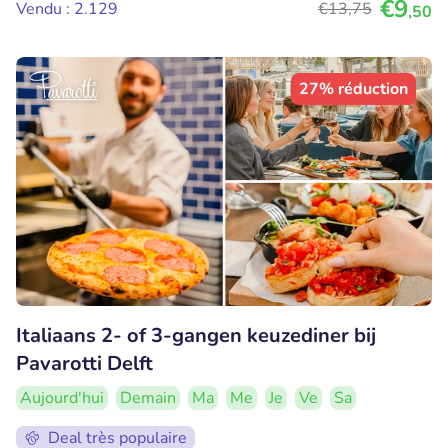
€9
Vendu : 2.129
€13
,75
,50
27% réduction
Italiaans 2- of 3-gangen keuzediner bij
Pavarotti Delft
Aujourd'hui
Demain
Ma
Me
Je
Ve
Sa
Deal très populaire