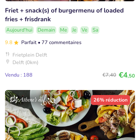
Friet + snack(s) of burgermenu of loaded
fries + frisdrank
Aujourd'hui
Demain
Me
Je
Ve
Sa
9.8
Parfait
• 77 commentaires
Frietplein Delft
Delft (0km)
€4
Vendu : 188
€7
,40
,50
26% réduction