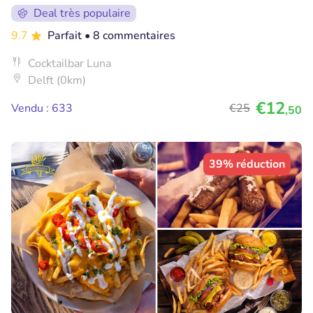
Deal très populaire
9.7
Parfait
• 8 commentaires
Cocktailbar Luna
Delft (0km)
€12
Vendu : 633
€25
,50
39% réduction