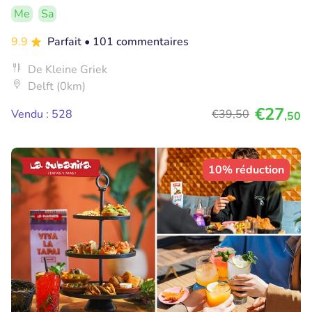
Me
Sa
9.9
Parfait
• 101 commentaires
De Kleine Griek
Delft (0km)
€27
Vendu : 528
€39
,50
,50
10% réduction