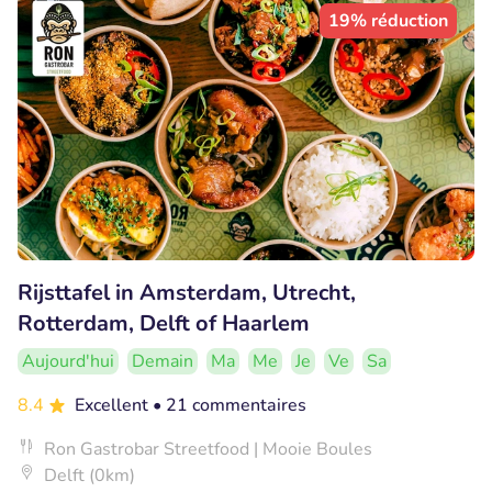
19% réduction
Rijsttafel in Amsterdam, Utrecht,
Rotterdam, Delft of Haarlem
Aujourd'hui
Demain
Ma
Me
Je
Ve
Sa
8.4
Excellent
• 21 commentaires
Ron Gastrobar Streetfood | Mooie Boules
Delft (0km)