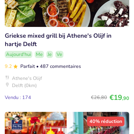
Griekse mixed grill bij Athene's Olijf in
hartje Delft
Aujourd'hui
Me
Je
Ve
9.2
Parfait
• 487 commentaires
Athene's Olijf
Delft (0km)
€19
Vendu : 174
€26
,80
,90
40% réduction