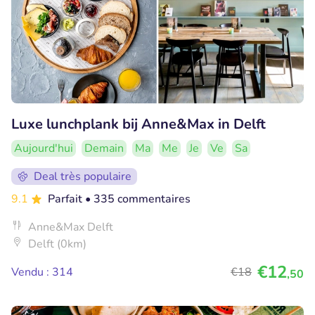
Luxe lunchplank bij Anne&Max in Delft
Aujourd'hui
Demain
Ma
Me
Je
Ve
Sa
Deal très populaire
9.1
Parfait
• 335 commentaires
Anne&Max Delft
Delft (0km)
€12
Vendu : 314
€18
,50