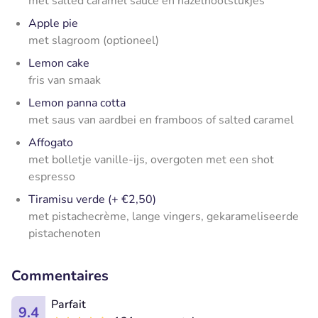
met salted caramel sauce en hazelnootstukjes
Apple pie
met slagroom (optioneel)
Lemon cake
fris van smaak
Lemon panna cotta
met saus van aardbei en framboos of salted caramel
Affogato
met bolletje vanille-ijs, overgoten met een shot
espresso
Tiramisu verde (+ €2,50)
met pistachecrème, lange vingers, gekarameliseerde
pistachenoten
Commentaires
Parfait
9.4