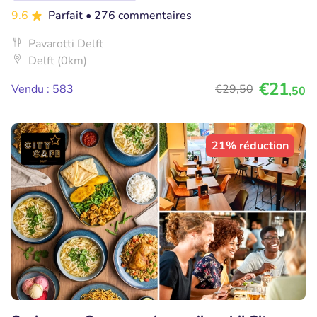
9.6
Parfait
• 276 commentaires
Pavarotti Delft
Delft (0km)
€21
Vendu : 583
€29
,50
,50
21% réduction