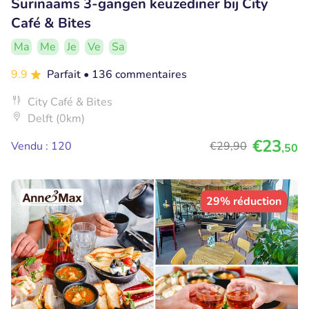
Surinaams 3-gangen keuzediner bij City
Café & Bites
Ma
Me
Je
Ve
Sa
9.9
Parfait
• 136 commentaires
City Café & Bites
Delft (0km)
€23
Vendu : 120
€29
,90
,50
29% réduction