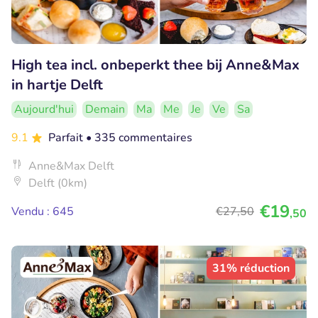
High tea incl. onbeperkt thee bij Anne&Max
in hartje Delft
Aujourd'hui
Demain
Ma
Me
Je
Ve
Sa
9.1
Parfait
• 335 commentaires
Anne&Max Delft
Delft (0km)
€19
Vendu : 645
€27
,50
,50
31% réduction