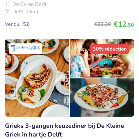
De Beren Delft
Delft (0km)
€12
Vendu : 52
€22
,30
,50
30% réduction
Grieks 3-gangen keuzediner bij De Kleine
Griek in hartje Delft