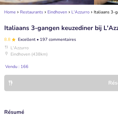
Home
Restaurants
Eindhoven
L'Azzurro
Italiaans 3-
Italiaans 3-gangen keuzediner bij L'Az
8.8
Excellent
• 197 commentaires
L'Azzurro
Eindhoven (438km)
Vendu : 166
Rés
Résumé