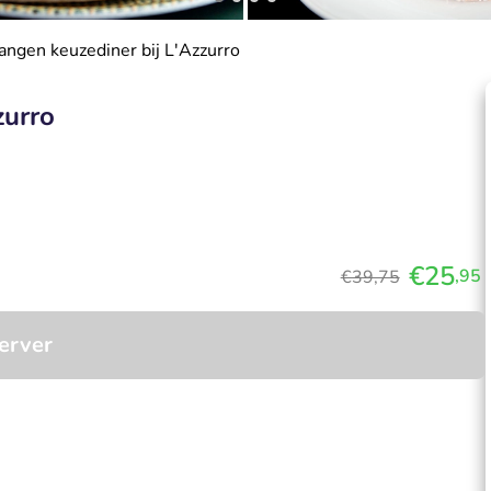
gangen keuzediner bij L'Azzurro
zurro
€25
,95
€39,75
erver