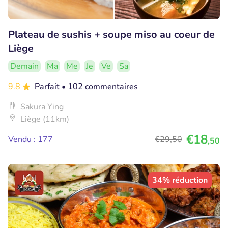
Plateau de sushis + soupe miso au coeur de
Liège
Demain
Ma
Me
Je
Ve
Sa
9.8
Parfait
• 102 commentaires
Sakura Ying
Liège (11km)
€18
Vendu : 177
€29
,50
,50
34% réduction