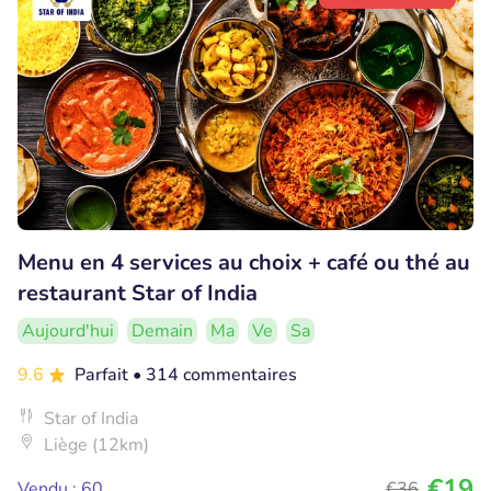
Menu en 4 services au choix + café ou thé au
restaurant Star of India
Aujourd'hui
Demain
Ma
Ve
Sa
9.6
Parfait
• 314 commentaires
Star of India
Liège (12km)
€19
Vendu : 60
€36