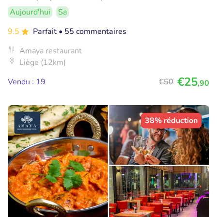
Aujourd'hui
Sa
9.5
Parfait
• 55 commentaires
Amaya restaurant
Liège (12km)
€25
Vendu : 19
€50
,90
38% réduction