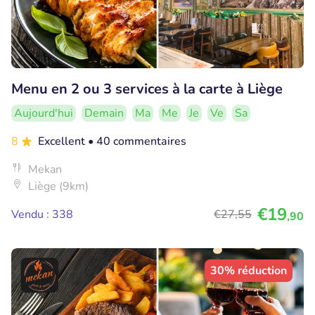
Menu en 2 ou 3 services à la carte à Liège
Aujourd'hui
Demain
Ma
Me
Je
Ve
Sa
8
Excellent
• 40 commentaires
Mekan
Liège (9km)
€19
Vendu : 338
€27
,55
,90
30% réduction