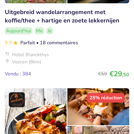
Uitgebreid wandelarrangement met
koffie/thee + hartige en zoete lekkernijen
Aujourd'hui
Me
Je
9.9
Parfait
• 18 commentaires
Hotel Blanckthys
Voeren (8km)
€29
Vendu : 384
€59
,50
28% réduction