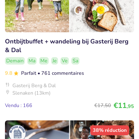
Ontbijtbuffet + wandeling bij Gasterij Berg
& Dal
Demain
Ma
Me
Je
Ve
Sa
9.8
Parfait
• 761 commentaires
Gasterij Berg & Dal
Slenaken (13km)
€11
Vendu : 166
€17
,50
,95
38% réduction