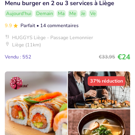
Menu burger en 2 ou 3 services à Liège
Aujourd'hui
Demain
Ma
Me
Je
Ve
9.9
Parfait
• 14 commentaires
HUGGYS Liège - Passage Lemonnier
Liège (11km)
€24
Vendu : 552
€33
,95
37% réduction