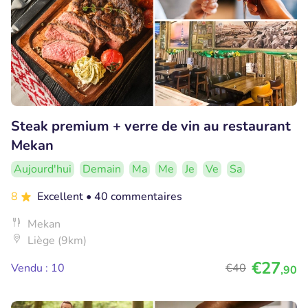
Steak premium + verre de vin au restaurant
Mekan
Aujourd'hui
Demain
Ma
Me
Je
Ve
Sa
8
Excellent
• 40 commentaires
Mekan
Liège (9km)
€27
Vendu : 10
€40
,90