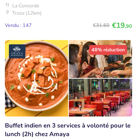
La Concorde
Trooz (12km)
€19
Vendu : 147
€31
,60
,90
48% réduction
Buffet indien en 3 services à volonté pour le
lunch (2h) chez Amaya