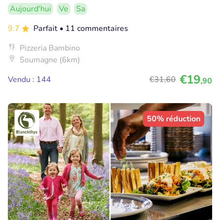
Aujourd'hui
Ve
Sa
9.7
Parfait
• 11 commentaires
Pizzeria Bambino
Soumagne (6km)
€19
Vendu : 144
€31
,60
,90
50% réduction