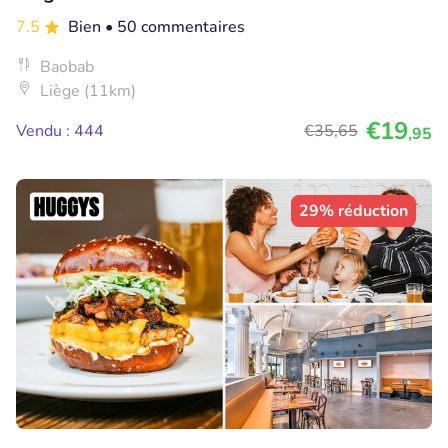
7.5
Bien
• 50 commentaires
Baobab
Liège (11km)
€19
Vendu : 444
€35
,65
,95
29% réduction