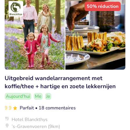
50% réduction
Uitgebreid wandelarrangement met
koffie/thee + hartige en zoete lekkernijen
Aujourd'hui
Me
Je
9.9
Parfait
• 18 commentaires
Hotel Blanckthys
’s-Gravenvoeren (9km)