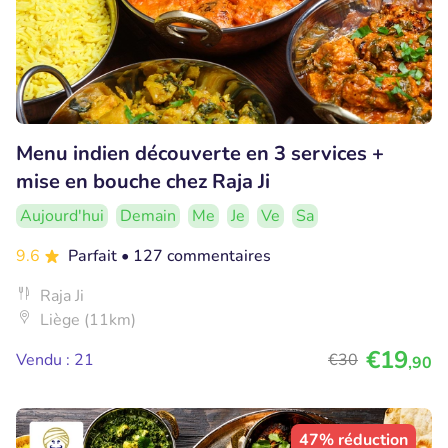
Menu indien découverte en 3 services +
mise en bouche chez Raja Ji
Aujourd'hui
Demain
Me
Je
Ve
Sa
9.6
Parfait
• 127 commentaires
Raja Ji
Liège (11km)
€19
Vendu : 21
€30
,90
47% réduction