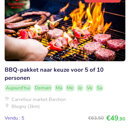
BBQ-pakket naar keuze voor 5 of 10
personen
Aujourd'hui
Demain
Ma
Me
Je
Ve
Sa
Carrefour market Barchon
Blegny (3km)
€49
Vendu : 5
€63
,50
,90