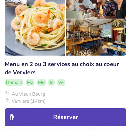
Menu en 2 ou 3 services au choix au coeur
de Verviers
Demain
Ma
Me
Je
Ve
Au Vieux Bourg
Verviers (14km)
€24
Vendu : 25
€40
,95
Réserver
Découvrir
Hôtels
Restaurants
Réservations
Menu