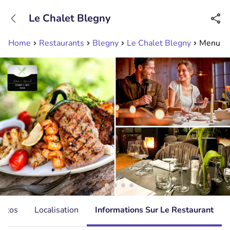
+31208089263
Le Chalet Blegny
Disponible jusqu'à 23:00 heures
Home
Restaurants
Blegny
Le Chalet Blegny
Menu en
hotos
Localisation
Informations Sur Le Restaurant