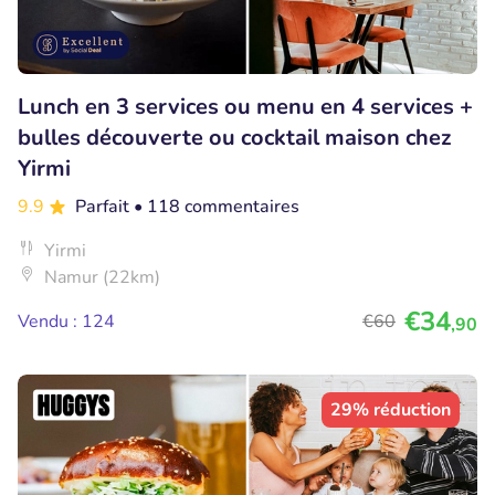
Lunch en 3 services ou menu en 4 services +
bulles découverte ou cocktail maison chez
Yirmi
9.9
Parfait
• 118 commentaires
Yirmi
Namur (22km)
€34
Vendu : 124
€60
,90
29% réduction