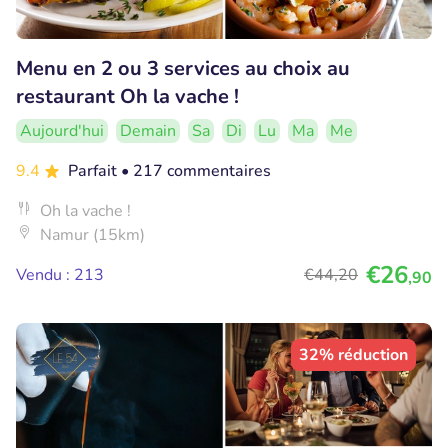
Menu en 2 ou 3 services au choix au
restaurant Oh la vache !
Aujourd'hui
Demain
Sa
Di
Lu
Ma
Me
9.4
Parfait
• 217 commentaires
Oh la vache !
Namur (15km)
€26
Vendu : 213
€44
,20
,90
32% réduction