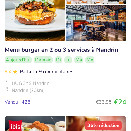
Menu burger en 2 ou 3 services à Nandrin
Aujourd'hui
Demain
Di
Lu
Ma
Me
9.4
Parfait
• 9 commentaires
HUGGYS Nandrin
Nandrin (23km)
€24
Vendu : 425
€33
,95
36% réduction