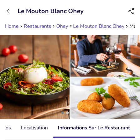
+31208089263
Le Mouton Blanc Ohey
Disponible jusqu'à 23:00 heures
Home
Restaurants
Ohey
Le Mouton Blanc Ohey
Menu
hotos
Localisation
Informations Sur Le Restaurant