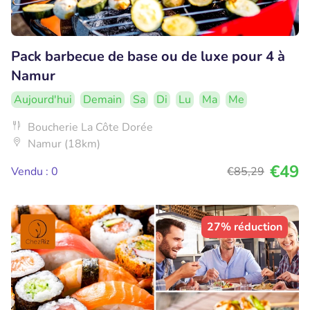
Pack barbecue de base ou de luxe pour 4 à
Namur
Aujourd'hui
Demain
Sa
Di
Lu
Ma
Me
Boucherie La Côte Dorée
Namur (18km)
€49
Vendu : 0
€85
,29
27% réduction