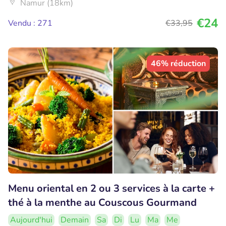
Namur (18km)
€24
Vendu : 271
€33
,95
46% réduction
Menu oriental en 2 ou 3 services à la carte +
thé à la menthe au Couscous Gourmand
Aujourd'hui
Demain
Sa
Di
Lu
Ma
Me