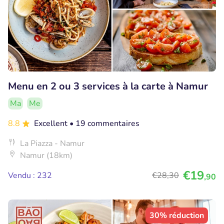
Menu en 2 ou 3 services à la carte à Namur
Ma
Me
8.8
Excellent
• 19 commentaires
La Piazza - Namur
Namur (18km)
€19
Vendu : 232
€28
,30
,90
30% réduction