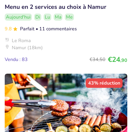
Menu en 2 services au choix à Namur
Aujourd'hui
Di
Lu
Ma
Me
9.8
Parfait
• 11 commentaires
Le Roma
Namur (18km)
€24
Vendu : 83
€34
,50
,90
43% réduction