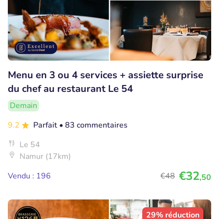
Menu en 3 ou 4 services + assiette surprise
du chef au restaurant Le 54
Demain
9.2
Parfait
• 83 commentaires
Le 54
Namur (17km)
€32
Vendu : 196
€48
,50
29% réduction