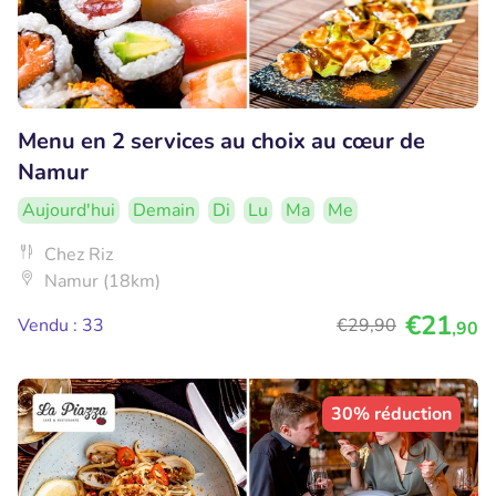
Menu en 2 services au choix au cœur de
Namur
Aujourd'hui
Demain
Di
Lu
Ma
Me
Chez Riz
Namur (18km)
€21
Vendu : 33
€29
,90
,90
30% réduction