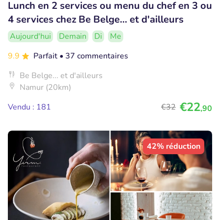
Lunch en 2 services ou menu du chef en 3 ou
4 services chez Be Belge... et d'ailleurs
Aujourd'hui
Demain
Di
Me
9.9
Parfait
• 37 commentaires
Be Belge... et d'ailleurs
Namur (20km)
€22
Vendu : 181
€32
,90
42% réduction