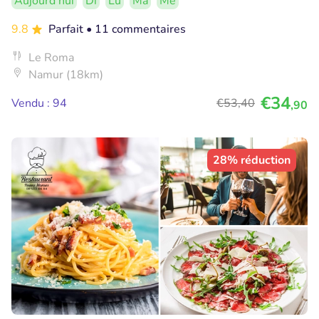
Aujourd'hui
Di
Lu
Ma
Me
9.8
Parfait
• 11 commentaires
Le Roma
Namur (18km)
€34
Vendu : 94
€53
,40
,90
28% réduction