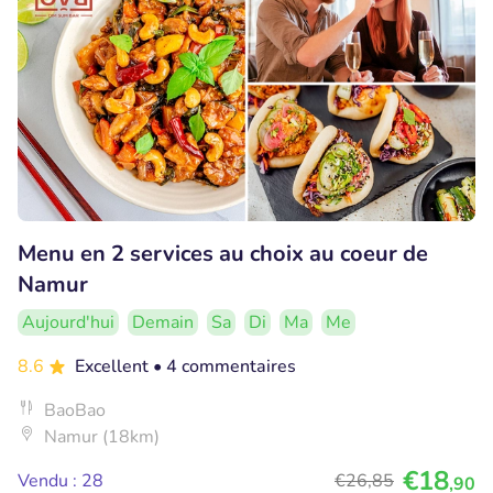
Menu en 2 services au choix au coeur de
Namur
Aujourd'hui
Demain
Sa
Di
Ma
Me
8.6
Excellent
• 4 commentaires
BaoBao
Namur (18km)
€18
Vendu : 28
€26
,85
,90