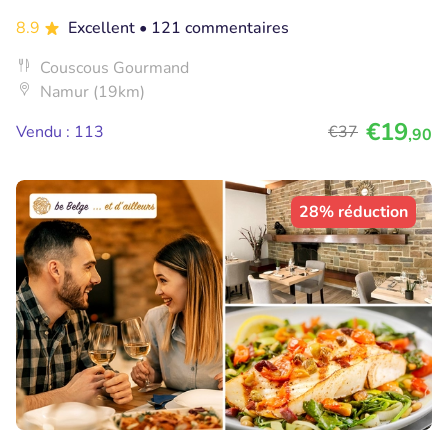
8.9
Excellent
• 121 commentaires
Couscous Gourmand
Namur (19km)
€19
Vendu : 113
€37
,90
28% réduction