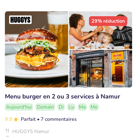
29% réduction
Menu burger en 2 ou 3 services à Namur
Aujourd'hui
Demain
Di
Lu
Ma
Me
9.9
Parfait
• 7 commentaires
HUGGYS Namur