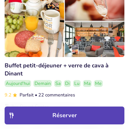
Buffet petit-déjeuner + verre de cava à
Dinant
Aujourd'hui
Demain
Sa
Di
Lu
Ma
Me
9.2
Parfait
• 22 commentaires
Ibis Dinant Centre
Dinant (24km)
Réserver
Découvrir
Hôtels
Restaurants
Réservations
Menu
€15
Vendu : 86
€25
,90