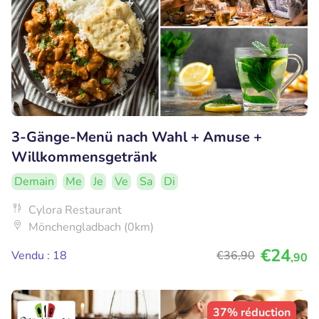
3-Gänge-Menü nach Wahl + Amuse +
Willkommensgetränk
Demain
Me
Je
Ve
Sa
Di
Cylora Restaurant
Mönchengladbach (0km)
€24
Vendu : 18
€36
,90
,90
37% réduction