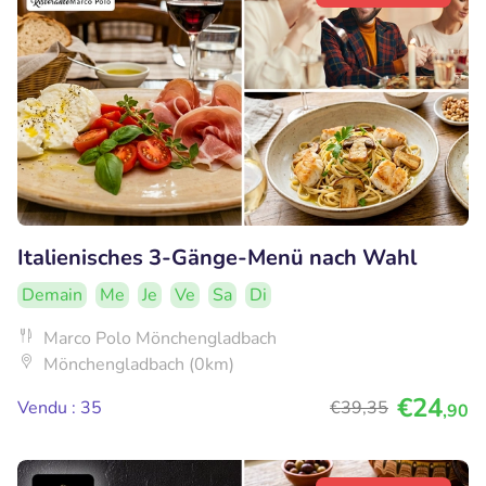
Italienisches 3-Gänge-Menü nach Wahl
Demain
Me
Je
Ve
Sa
Di
Marco Polo Mönchengladbach
Mönchengladbach (0km)
€24
Vendu : 35
€39
,35
,90