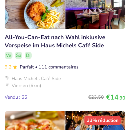
All-You-Can-Eat nach Wahl inklusive
Vorspeise im Haus Michels Café Side
Ve
Sa
Di
9.2
Parfait
• 111 commentaires
Haus Michels Café Side
Viersen (6km)
€14
Vendu : 66
€23
,50
,90
33% réduction