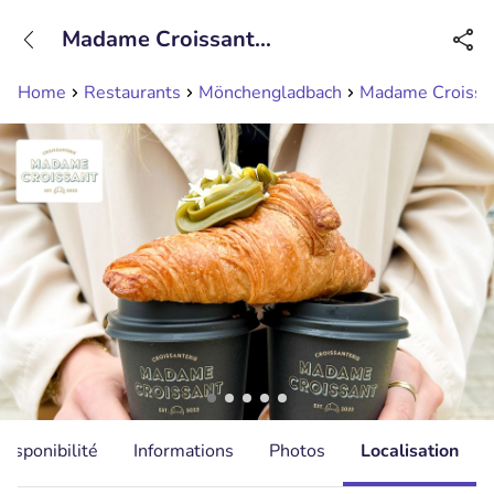
+31208089263
Madame Croissant
Disponible jusqu'à 23:00 heures
Mönchengladbach
Home
Restaurants
Mönchengladbach
Madame Croissa
Disponibilité
Informations
Photos
Localisation