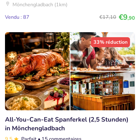
Mönchengladbach (1km)
€9
Vendu : 87
€17
,10
,90
33% réduction
All-You-Can-Eat Spanferkel (2,5 Stunden)
in Mönchengladbach
9.5
Parfait
• 15 commentaires