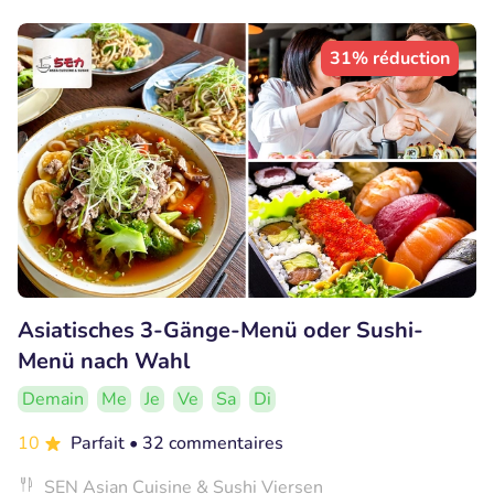
31% réduction
Asiatisches 3-Gänge-Menü oder Sushi-
Menü nach Wahl
Demain
Me
Je
Ve
Sa
Di
10
Parfait
• 32 commentaires
SEN Asian Cuisine & Sushi Viersen