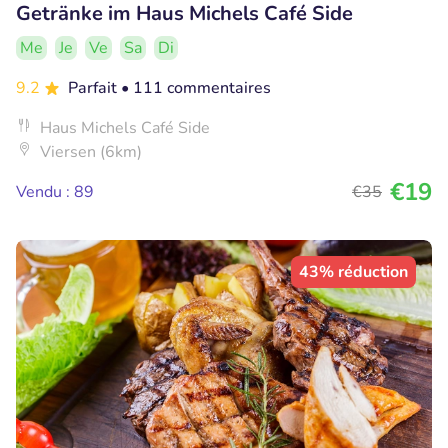
Getränke im Haus Michels Café Side
Me
Je
Ve
Sa
Di
9.2
Parfait
• 111 commentaires
Haus Michels Café Side
Viersen (6km)
€19
Vendu : 89
€35
43% réduction