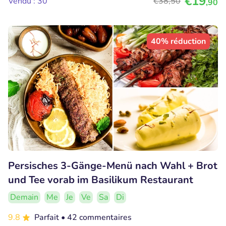
€19
Vendu : 30
€38
,50
,90
40% réduction
Persisches 3-Gänge-Menü nach Wahl + Brot
und Tee vorab im Basilikum Restaurant
Demain
Me
Je
Ve
Sa
Di
9.8
Parfait
• 42 commentaires