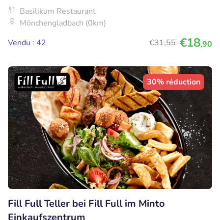
Basilikum Restaurant
Mönchengladbach (0km)
€18
Vendu : 42
€31
,55
,90
30% réduction
Fill Full Teller bei Fill Full im Minto
Einkaufszentrum