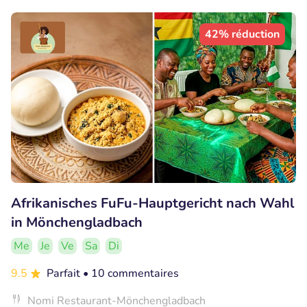
42% réduction
Afrikanisches FuFu-Hauptgericht nach Wahl
in Mönchengladbach
Me
Je
Ve
Sa
Di
9.5
Parfait
• 10 commentaires
Nomi Restaurant-Mönchengladbach