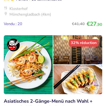
Klosterhof
Mönchengladbach (4km)
€27
Vendu : 20
€41
,40
,90
32% réduction
Asiatisches 2-Gänge-Menü nach Wahl +