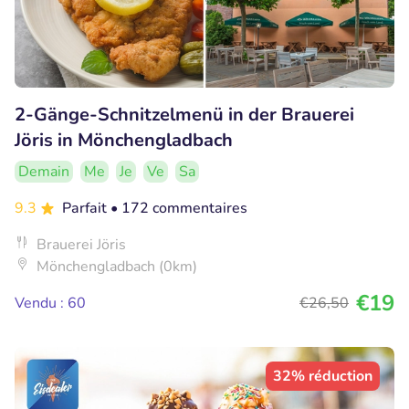
2-Gänge-Schnitzelmenü in der Brauerei
Jöris in Mönchengladbach
Demain
Me
Je
Ve
Sa
9.3
Parfait
• 172 commentaires
Brauerei Jöris
Mönchengladbach (0km)
€19
Vendu : 60
€26
,50
32% réduction