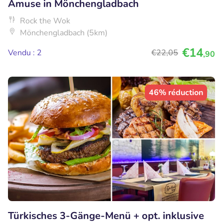
Amuse in Mönchengladbach
Rock the Wok
Mönchengladbach (5km)
€14
Vendu : 2
€22
,05
,90
46% réduction
Türkisches 3-Gänge-Menü + opt. inklusive