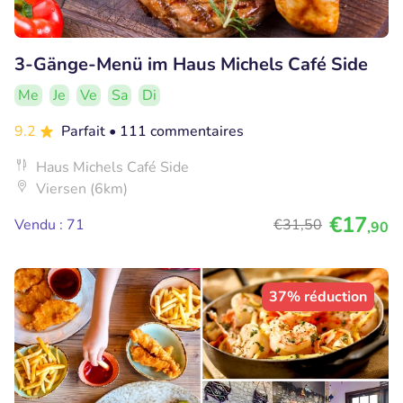
3-Gänge-Menü im Haus Michels Café Side
Me
Je
Ve
Sa
Di
9.2
Parfait
• 111 commentaires
Haus Michels Café Side
Viersen (6km)
€17
Vendu : 71
€31
,50
,90
37% réduction