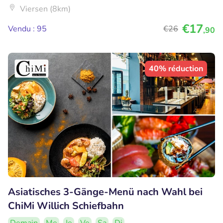
Viersen (8km)
€17
Vendu : 95
€26
,90
40% réduction
Asiatisches 3-Gänge-Menü nach Wahl bei
ChiMi Willich Schiefbahn