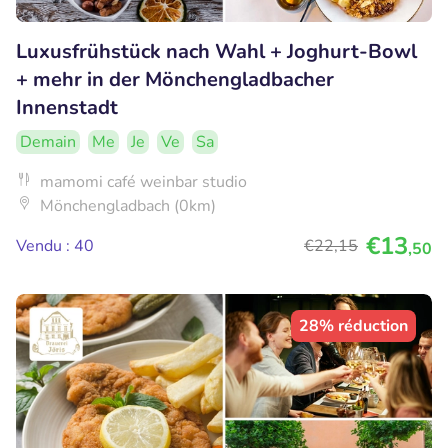
Luxusfrühstück nach Wahl + Joghurt-Bowl
+ mehr in der Mönchengladbacher
Innenstadt
Demain
Me
Je
Ve
Sa
mamomi café weinbar studio
Mönchengladbach (0km)
€13
Vendu : 40
€22
,15
,50
28% réduction