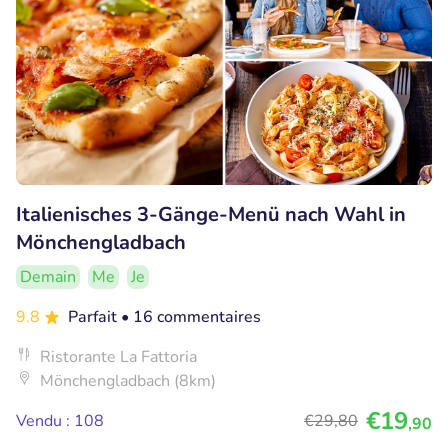
Italienisches 3-Gänge-Menü nach Wahl in
Mönchengladbach
Demain
Me
Je
9.8
Parfait
• 16 commentaires
Ristorante La Fattoria
Mönchengladbach (8km)
€19
Vendu : 108
€29
,80
,90