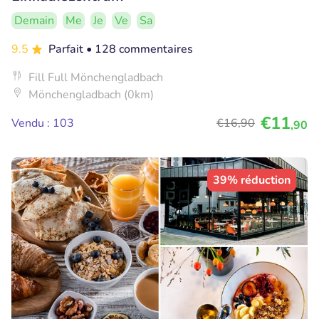
Demain
Me
Je
Ve
Sa
9.5
Parfait
• 128 commentaires
Fill Full Mönchengladbach
Mönchengladbach (0km)
€11
Vendu : 103
€16
,90
,90
39% réduction