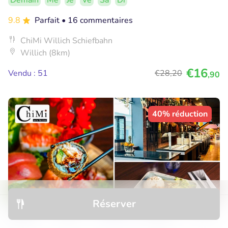
Demain
Me
Je
Ve
Sa
Di
9.8
Parfait
• 16 commentaires
ChiMi Willich Schiefbahn
Willich (8km)
€16
Vendu : 51
€28
,20
,90
40% réduction
Réserver
Découvrir
Hôtels
Restaurants
Réservations
Menu