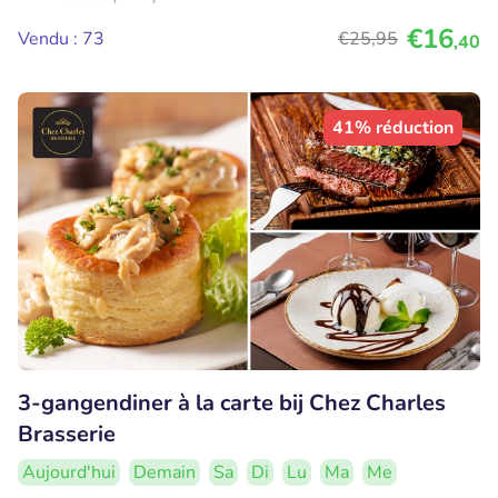
€16
Vendu : 73
€25
,95
,40
41% réduction
3-gangendiner à la carte bij Chez Charles
Brasserie
Aujourd'hui
Demain
Sa
Di
Lu
Ma
Me