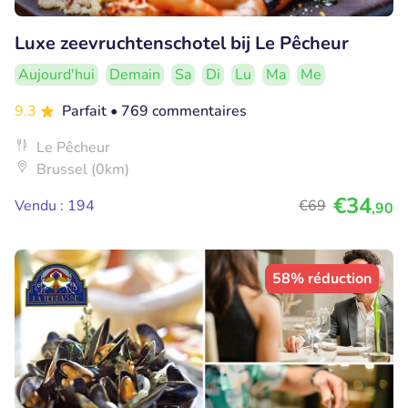
Luxe zeevruchtenschotel bij Le Pêcheur
Aujourd'hui
Demain
Sa
Di
Lu
Ma
Me
9.3
Parfait
• 769 commentaires
Le Pêcheur
Brussel (0km)
€34
Vendu : 194
€69
,90
58% réduction