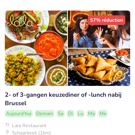
57% réduction
2- of 3-gangen keuzediner of -lunch nabij
Brussel
Aujourd'hui
Demain
Sa
Di
Lu
Ma
Me
Lala Restaurant
Schaarbeek (1km)