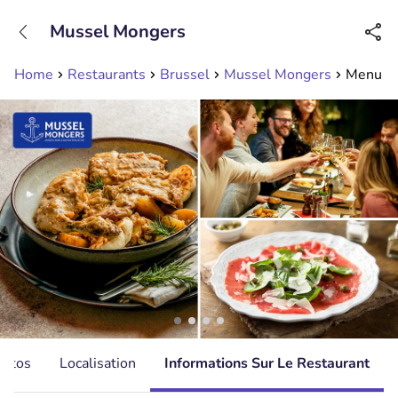
+31208089263
Mussel Mongers
Disponible jusqu'à 23:00 heures
Home
Restaurants
Brussel
Mussel Mongers
Menu spé
hotos
Localisation
Informations Sur Le Restaurant