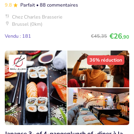
9.8
Parfait
• 88 commentaires
Chez Charles Brasserie
Brussel (0km)
€26
Vendu : 181
€45
,35
,90
36% réduction
Japanse 3- of 4-gangenlunch of -diner à la