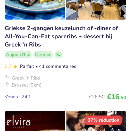
Griekse 2-gangen keuzelunch of -diner of
All-You-Can-Eat spareribs + dessert bij
Greek 'n Ribs
Aujourd'hui
Demain
Sa
9.7
Parfait
• 41 commentaires
Greek 'n Ribs
Brussel (0km)
€16
Vendu : 240
€26
,50
,50
37% réduction