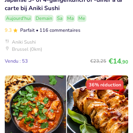
carte bij Aniki Sushi
Aujourd'hui
Demain
Sa
Ma
Me
9.3
Parfait
• 116 commentaires
Aniki Sushi
Brussel (0km)
€14
Vendu : 53
€23
,25
,90
36% réduction