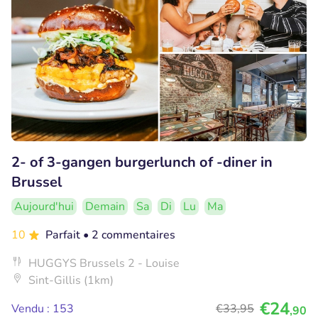
2- of 3-gangen burgerlunch of -diner in
Brussel
Aujourd'hui
Demain
Sa
Di
Lu
Ma
10
Parfait
• 2 commentaires
HUGGYS Brussels 2 - Louise
Sint-Gillis (1km)
€24
Vendu : 153
€33
,95
,90