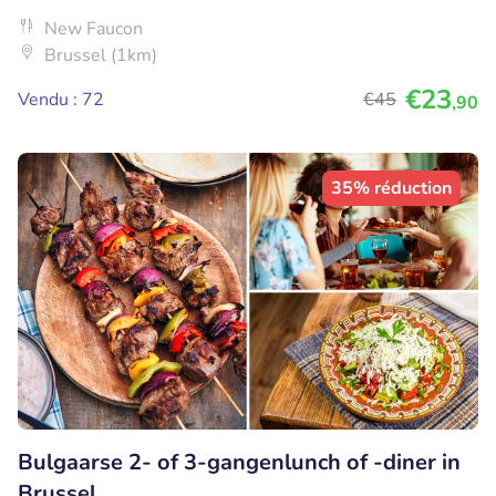
New Faucon
Brussel (1km)
€23
Vendu : 72
€45
,90
35% réduction
Bulgaarse 2- of 3-gangenlunch of -diner in
Brussel