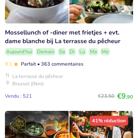
Mossellunch of -diner met frietjes + evt.
dame blanche bij La terrasse du pêcheur
Aujourd'hui
Demain
Sa
Di
Lu
Ma
Me
9.1
Parfait
• 363 commentaires
La terrasse du pêcheur
Brussel (0km)
€9
Vendu : 521
€23
,50
,90
41% réduction