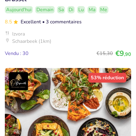
Aujourd'hui
Demain
Sa
Di
Lu
Ma
Me
8.5
Excellent
• 3 commentaires
Izvora
Schaarbeek (1km)
€9
Vendu : 30
€15
,30
,90
53% réduction