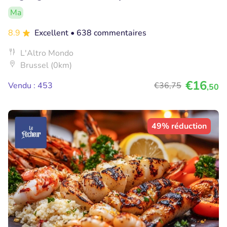
Ma
8.9
Excellent
• 638 commentaires
L'Altro Mondo
Brussel (0km)
€16
Vendu : 453
€36
,75
,50
49% réduction