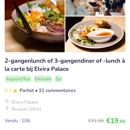
2-gangenlunch of 3-gangendiner of -lunch à
la carte bij Elvira Palace
Aujourd'hui
Demain
Sa
9.5
Parfait
• 32 commentaires
Elvira Palace
Brussel (0km)
€19
Vendu : 106
€31
,55
,90