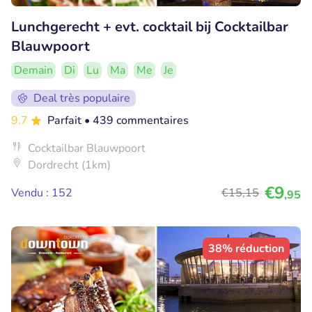
Lunchgerecht + evt. cocktail bij Cocktailbar
Blauwpoort
Demain
Di
Lu
Ma
Me
Je
Deal très populaire
9.7
Parfait
• 439 commentaires
Cocktailbar Blauwpoort
Dordrecht (1km)
€9
Vendu : 152
€15
,15
,95
38% réduction