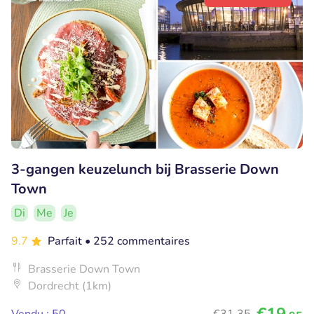
3-gangen keuzelunch bij Brasserie Down
Town
Di
Me
Je
9.7
Parfait
• 252 commentaires
Brasserie Down Town
Dordrecht (1km)