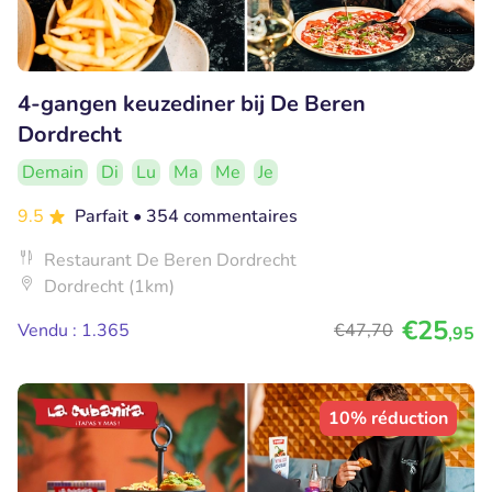
4-gangen keuzediner bij De Beren
Dordrecht
Demain
Di
Lu
Ma
Me
Je
9.5
Parfait
• 354 commentaires
Restaurant De Beren Dordrecht
Dordrecht (1km)
€25
Vendu : 1.365
€47
,70
,95
10% réduction