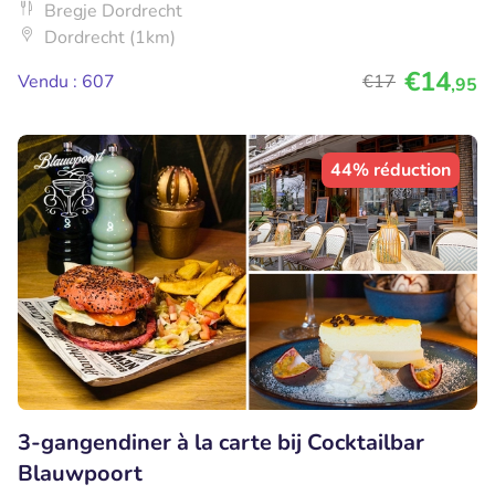
Bregje Dordrecht
Dordrecht (1km)
€14
Vendu : 607
€17
,95
44% réduction
3-gangendiner à la carte bij Cocktailbar
Blauwpoort