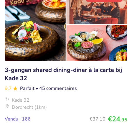
3-gangen shared dining-diner à la carte bij
Kade 32
9.7
Parfait
• 45 commentaires
Kade 32
Dordrecht (1km)
€24
Vendu : 166
€37
,10
,95