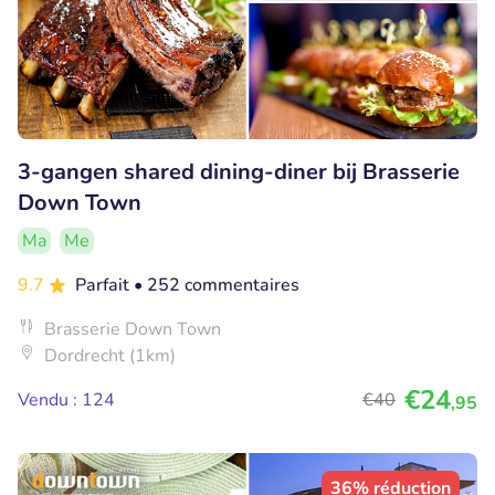
3-gangen shared dining-diner bij Brasserie
Down Town
Ma
Me
9.7
Parfait
• 252 commentaires
Brasserie Down Town
Dordrecht (1km)
€24
Vendu : 124
€40
,95
36% réduction