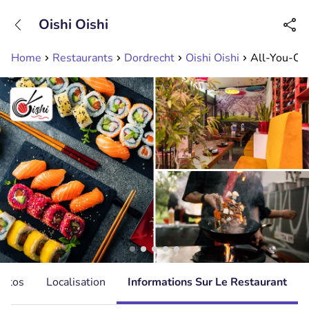
+31208089263
Oishi Oishi
Disponible jusqu'à 23:00 heures
Home
Restaurants
Dordrecht
Oishi Oishi
All-You-Can-
hotos
Localisation
Informations Sur Le Restaurant