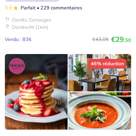
9.8
Parfait
• 229 commentaires
Dordts Genoegen
Dordrecht (1km)
€29
Vendu : 836
€43
,05
,50
46% réduction