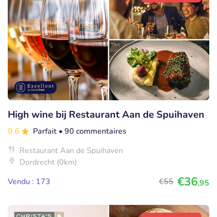
High wine bij Restaurant Aan de Spuihaven
9.6
Parfait
• 90 commentaires
Restaurant Aan de Spuihaven
Dordrecht (0km)
€36
Vendu : 173
€55
,95