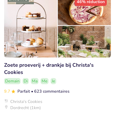
46% réduction
Zoete proeverij + drankje bij Christa's
Cookies
Demain
Di
Ma
Me
Je
9.7
Parfait
• 623 commentaires
Christa's Cookies
Dordrecht (1km)