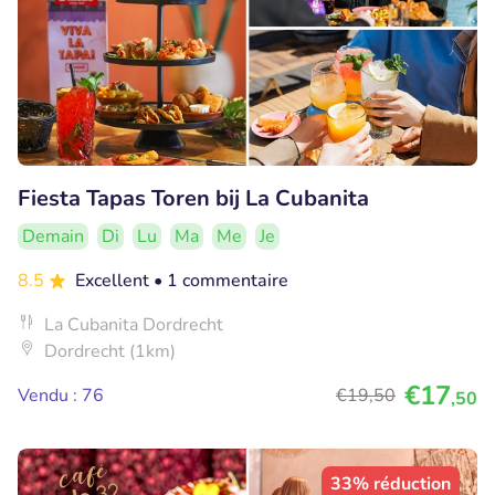
Fiesta Tapas Toren bij La Cubanita
Demain
Di
Lu
Ma
Me
Je
8.5
Excellent
• 1 commentaire
La Cubanita Dordrecht
Dordrecht (1km)
€17
Vendu : 76
€19
,50
,50
33% réduction