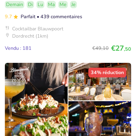
Demain
Di
Lu
Ma
Me
Je
9.7
Parfait
• 439 commentaires
Cocktailbar Blauwpoort
Dordrecht (1km)
€27
Vendu : 181
€49
,10
,50
34% réduction