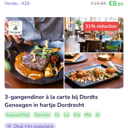
€8
Vendu : 426
€15
,65
,50
31% réduction
3-gangendiner à la carte bij Dordts
Genoegen in hartje Dordrecht
Aujourd'hui
Demain
Di
Lu
Ma
Me
Je
Deal très populaire