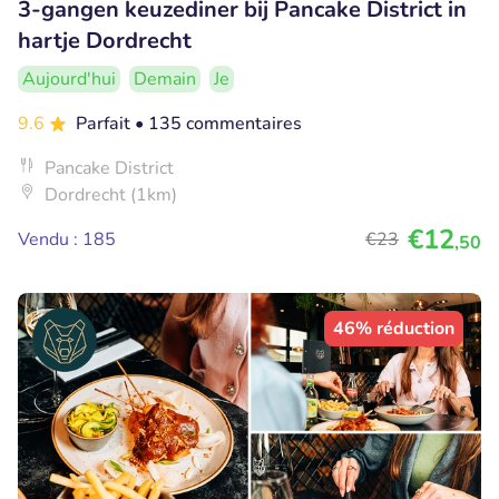
3-gangen keuzediner bij Pancake District in
hartje Dordrecht
Aujourd'hui
Demain
Je
9.6
Parfait
• 135 commentaires
Pancake District
Dordrecht (1km)
€12
Vendu : 185
€23
,50
46% réduction