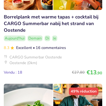
Borrelplank met warme tapas + cocktail bij
CARGO Summerbar nabij het strand van
Oostende
Aujourd'hui
Demain
Di
Je
8.3
Excellent
• 16 commentaires
CARGO Summerbar Oostende
Oostende (0km)
€13
Vendu : 18
€27
,80
,90
49% réduction