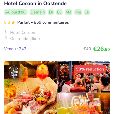
Hotel Cocoon in Oostende
Aujourd'hui
Demain
Di
Lu
Ma
Me
Je
9.8
Parfait
• 869 commentaires
Hotel Cocoon
Oostende (0km)
€26
Vendu : 742
€40
,50
50% réduction