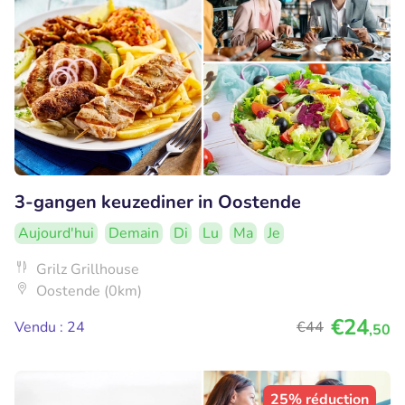
3-gangen keuzediner in Oostende
Aujourd'hui
Demain
Di
Lu
Ma
Je
Grilz Grillhouse
Oostende (0km)
€24
Vendu : 24
€44
,50
25% réduction