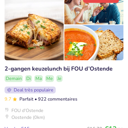
2-gangen keuzelunch bij FOU d’Ostende
Demain
Di
Ma
Me
Je
Deal très populaire
9.7
Parfait
• 922 commentaires
FOU d'Ostende
Oostende (0km)