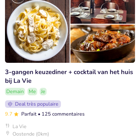
3-gangen keuzediner + cocktail van het huis
bij La Vie
Demain
Me
Je
Deal très populaire
9.7
Parfait
• 125 commentaires
La Vie
Oostende (0km)