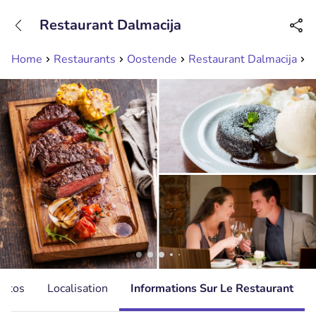
+31208089263
Restaurant Dalmacija
Disponible jusqu'à 23:00 heures
Home
Restaurants
Oostende
Restaurant Dalmacija
3
hotos
Localisation
Informations Sur Le Restaurant