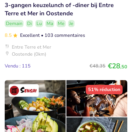
3-gangen keuzelunch of -diner bij Entre
Terre et Mer in Oostende
Demain
Di
Lu
Ma
Me
Je
8.5
Excellent
• 103 commentaires
Entre Terre et Mer
Oostende (0km)
€28
Vendu : 115
€48
,35
,50
51% réduction