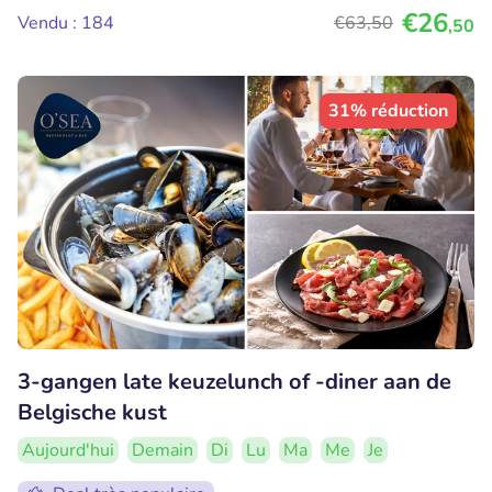
€26
Vendu : 184
€63
,50
,50
31% réduction
3-gangen late keuzelunch of -diner aan de
Belgische kust
Aujourd'hui
Demain
Di
Lu
Ma
Me
Je