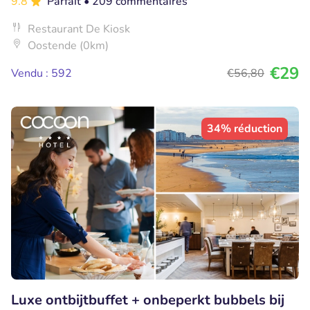
9.8
Parfait
• 209 commentaires
Restaurant De Kiosk
Oostende (0km)
€29
Vendu : 592
€56
,80
34% réduction
Luxe ontbijtbuffet + onbeperkt bubbels bij