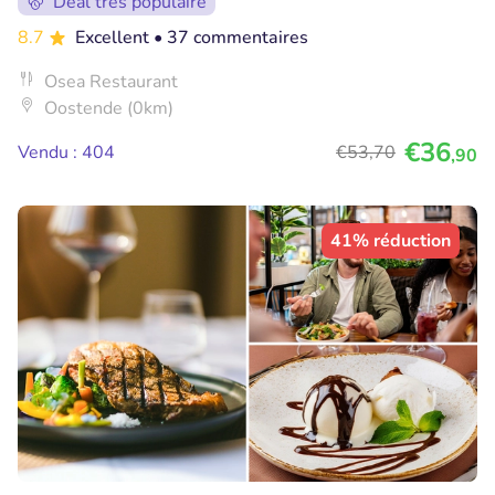
Deal très populaire
8.7
Excellent
• 37 commentaires
Osea Restaurant
Oostende (0km)
€36
Vendu : 404
€53
,70
,90
41% réduction