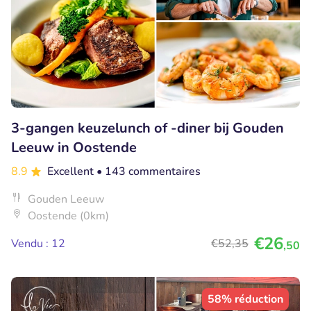
3-gangen keuzelunch of -diner bij Gouden
Leeuw in Oostende
8.9
Excellent
• 143 commentaires
Gouden Leeuw
Oostende (0km)
€26
Vendu : 12
€52
,35
,50
58% réduction