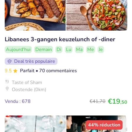
Libanees 3-gangen keuzelunch of -diner
Aujourd'hui
Demain
Di
Lu
Ma
Me
Je
Deal très populaire
9.5
Parfait
• 70 commentaires
Taste of Sham
Oostende (0km)
€19
Vendu : 678
€41
,70
,50
44% réduction