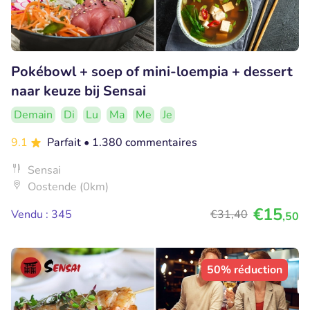
Pokébowl + soep of mini-loempia + dessert
naar keuze bij Sensai
Demain
Di
Lu
Ma
Me
Je
9.1
Parfait
• 1.380 commentaires
Sensai
Oostende (0km)
€15
Vendu : 345
€31
,40
,50
50% réduction