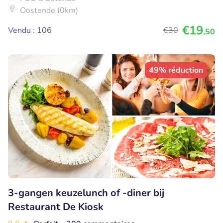
Oostende (0km)
€19
Vendu : 106
€30
,50
49% réduction
3-gangen keuzelunch of -diner bij
Restaurant De Kiosk