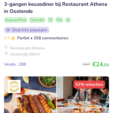
3-gangen keuzediner bij Restaurant Athena
in Oostende
Aujourd'hui
Demain
Di
Me
Je
Deal très populaire
9.5
Parfait
• 358 commentaires
Restaurant Athena
Oostende (0km)
€24
Vendu : 288
€47
,50
53% réduction