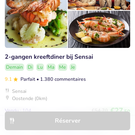
2-gangen kreeftdiner bij Sensai
Demain
Di
Lu
Ma
Me
Je
9.1
Parfait
• 1.380 commentaires
Sensai
Oostende (0km)
€27
Vendu : 104
€54
,70
,50
Réserver
Découvrir
Hôtels
Restaurants
Réservations
Menu
52% réduction