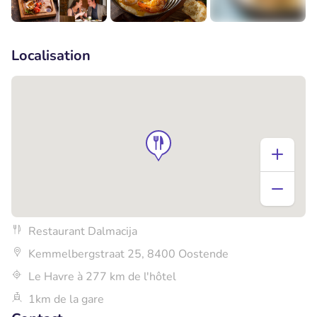
+3
Localisation
Restaurant Dalmacija
Kemmelbergstraat 25, 8400 Oostende
Le Havre à 277 km de l'hôtel
1km de la gare