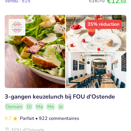
€12
Vendu : 515
€16
,70
,50
35% réduction
3-gangen keuzelunch bij FOU d'Ostende
Demain
Di
Ma
Me
Je
9.7
Parfait
• 922 commentaires
FOU d'Ostende