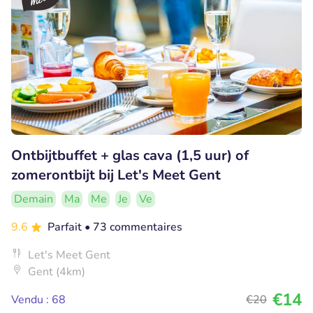
Ontbijtbuffet + glas cava (1,5 uur) of
zomerontbijt bij Let's Meet Gent
Demain
Ma
Me
Je
Ve
9.6
Parfait
• 73 commentaires
Let's Meet Gent
Gent (4km)
€14
Vendu : 68
€20