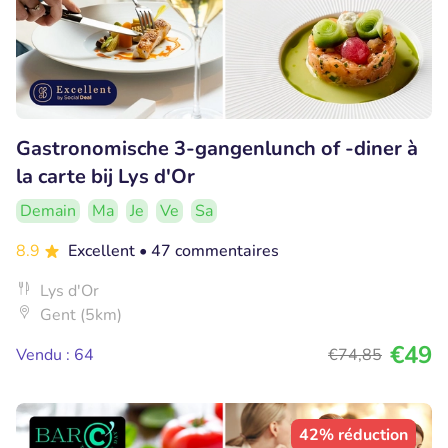
Gastronomische 3-gangenlunch of -diner à
la carte bij Lys d'Or
Demain
Ma
Je
Ve
Sa
8.9
Excellent
• 47 commentaires
Lys d'Or
Gent (5km)
€49
Vendu : 64
€74
,85
42% réduction