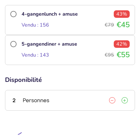
4-gangenlunch + amuse
43%
€45
Vendu : 156
€79
5-gangendiner + amuse
42%
€55
Vendu : 143
€95
Disponibilité
2
Personnes