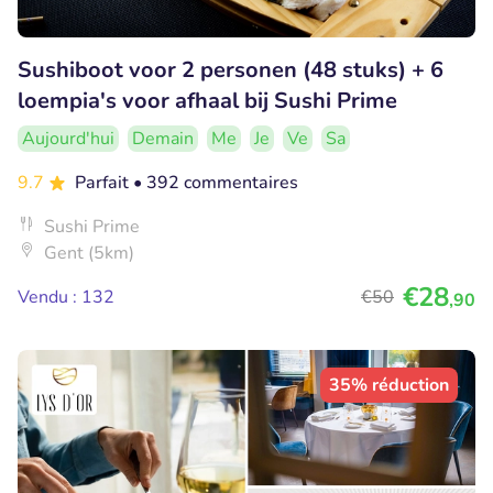
Sushiboot voor 2 personen (48 stuks) + 6
loempia's voor afhaal bij Sushi Prime
Aujourd'hui
Demain
Me
Je
Ve
Sa
9.7
Parfait
• 392 commentaires
Sushi Prime
Gent (5km)
€28
Vendu : 132
€50
,90
35% réduction