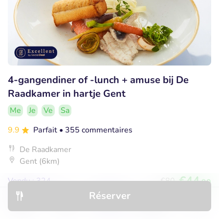
4-gangendiner of -lunch + amuse bij De
Raadkamer in hartje Gent
Me
Je
Ve
Sa
9.9
Parfait
• 355 commentaires
De Raadkamer
Gent (6km)
€44
Vendu : 324
€80
,90
Réserver
Découvrir
Hôtels
Restaurants
Réservations
Menu