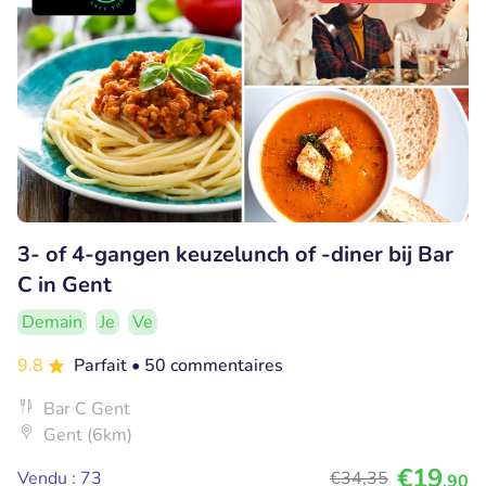
3- of 4-gangen keuzelunch of -diner bij Bar
C in Gent
Demain
Je
Ve
9.8
Parfait
• 50 commentaires
Bar C Gent
Gent (6km)
€19
Vendu : 73
€34
,35
,90