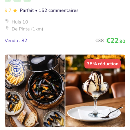
9.7
Parfait
• 152 commentaires
Huis 10
De Pinte (1km)
€22
Vendu : 82
€38
,90
38% réduction