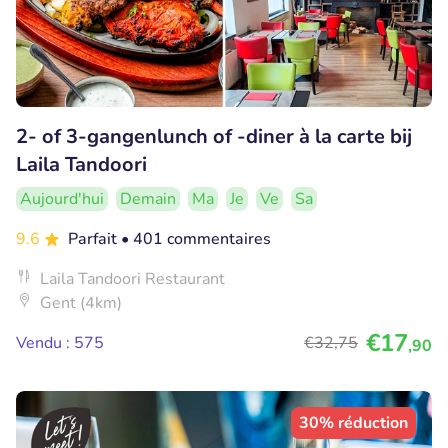
2- of 3-gangenlunch of -diner à la carte bij
Laila Tandoori
Aujourd'hui
Demain
Ma
Je
Ve
Sa
9.6
Parfait
• 401 commentaires
Laila Tandoori Restaurant
Gent (4km)
€17
Vendu : 575
€32
,75
,90
30% réduction