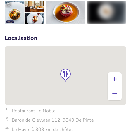
+4
Localisation
Restaurant Le Noble
Baron de Gieylaan 112, 9840 De Pinte
Le Havre à 303 km de l'hôtel