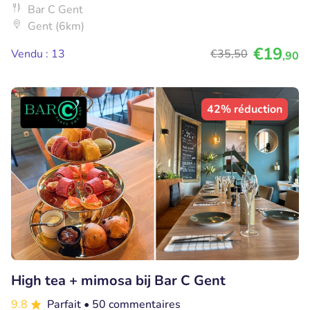
Bar C Gent
Gent (6km)
€19
Vendu : 13
€35
,50
,90
42% réduction
High tea + mimosa bij Bar C Gent
9.8
Parfait
• 50 commentaires