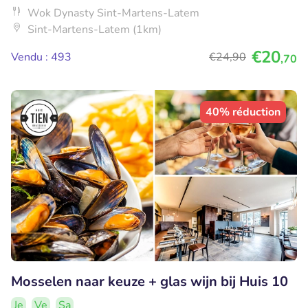
Wok Dynasty Sint-Martens-Latem
Sint-Martens-Latem (1km)
€20
Vendu : 493
€24
,90
,70
40% réduction
Mosselen naar keuze + glas wijn bij Huis 10
Je
Ve
Sa