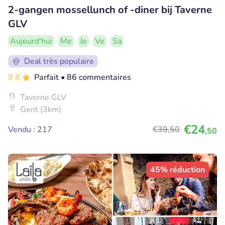
2-gangen mossellunch of -diner bij Taverne
GLV
Aujourd'hui
Me
Je
Ve
Sa
Deal très populaire
9.8
Parfait
• 86 commentaires
Taverne GLV
Gent (3km)
€24
Vendu : 217
€39
,50
,50
45% réduction