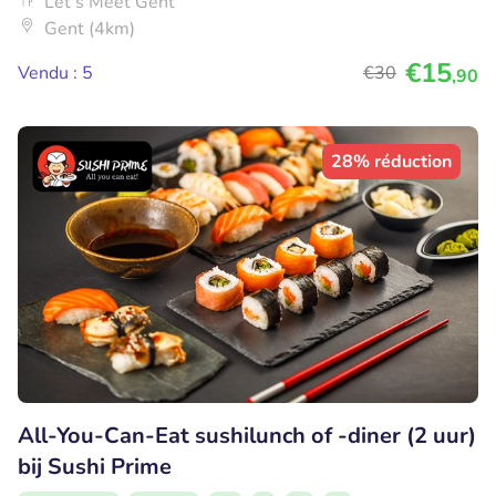
Let's Meet Gent
Gent (4km)
€15
Vendu : 5
€30
,90
28% réduction
All-You-Can-Eat sushilunch of -diner (2 uur)
bij Sushi Prime