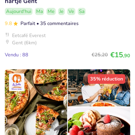
hartje Gent
Aujourd'hui
Ma
Me
Je
Ve
Sa
9.8
Parfait
• 35 commentaires
Eetcafé Everest
Gent (6km)
€15
Vendu : 88
€25
,20
,90
35% réduction