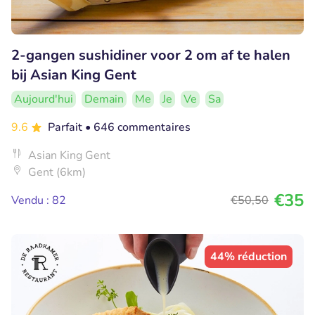
2-gangen sushidiner voor 2 om af te halen
bij Asian King Gent
Aujourd'hui
Demain
Me
Je
Ve
Sa
9.6
Parfait
• 646 commentaires
Asian King Gent
Gent (6km)
€35
Vendu : 82
€50
,50
44% réduction