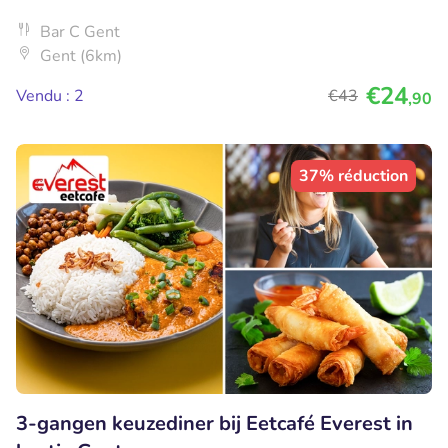
Bar C Gent
Gent (6km)
€24
Vendu : 2
€43
,90
37% réduction
3-gangen keuzediner bij Eetcafé Everest in