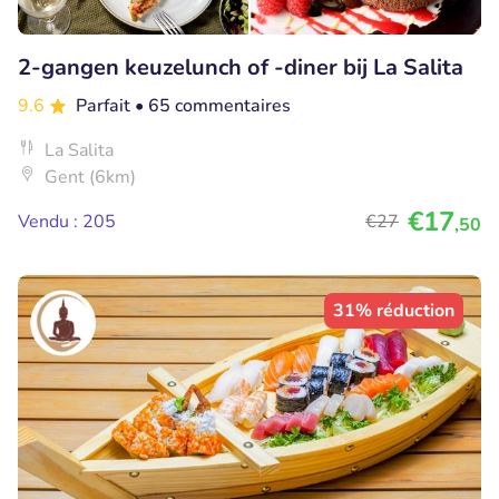
2-gangen keuzelunch of -diner bij La Salita
9.6
Parfait
• 65 commentaires
La Salita
Gent (6km)
€17
Vendu : 205
€27
,50
31% réduction