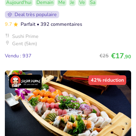
Aujourd'hui
Demain
Me
Je
Ve
Sa
Deal très populaire
9.7
Parfait
• 392 commentaires
Sushi Prime
Gent (5km)
€17
Vendu : 937
€25
,90
42% réduction