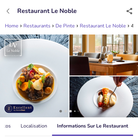
+31208089263
Restaurant Le Noble
Disponible jusqu'à 23:00 heures
Home
Restaurants
De Pinte
Restaurant Le Noble
4-
hotos
Localisation
Informations Sur Le Restaurant