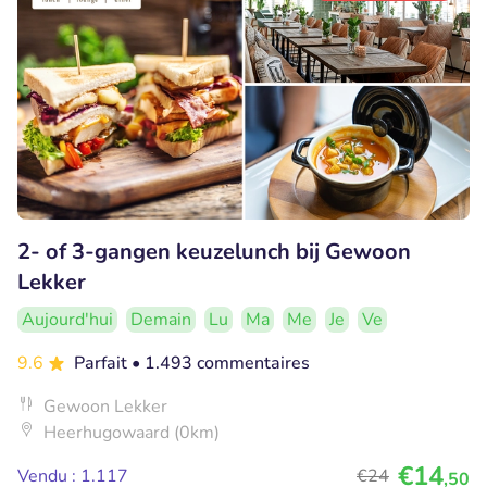
2- of 3-gangen keuzelunch bij Gewoon
Lekker
Aujourd'hui
Demain
Lu
Ma
Me
Je
Ve
9.6
Parfait
• 1.493 commentaires
Gewoon Lekker
Heerhugowaard (0km)
€14
Vendu : 1.117
€24
,50