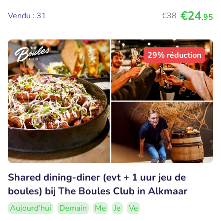
€24
Vendu : 31
€38
,95
29% réduction
Shared dining-diner (evt + 1 uur jeu de
boules) bij The Boules Club in Alkmaar
Aujourd'hui
Demain
Me
Je
Ve