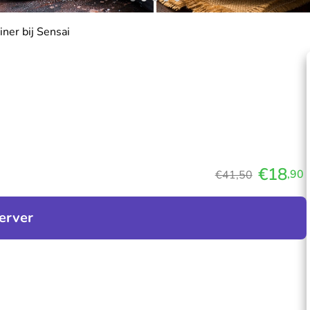
iner bij Sensai
€18
,90
€41,50
erver