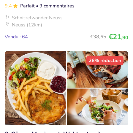
9.4
Parfait
• 9 commentaires
Schnitzelwonder Neuss
Neuss (12km)
€21
Vendu : 64
€38
,65
,90
28% réduction