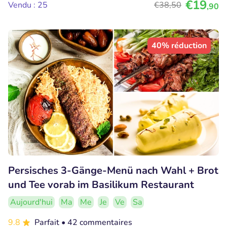
€19
Vendu : 25
€38
,50
,90
40% réduction
Persisches 3-Gänge-Menü nach Wahl + Brot
und Tee vorab im Basilikum Restaurant
Aujourd'hui
Ma
Me
Je
Ve
Sa
9.8
Parfait
• 42 commentaires