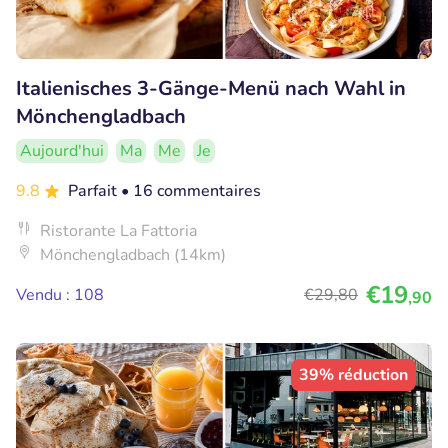
Italienisches 3-Gänge-Menü nach Wahl in
Mönchengladbach
Aujourd'hui
Ma
Me
Je
9.8
Parfait
• 16 commentaires
Ristorante La Fattoria
Mönchengladbach (14km)
€19
Vendu : 108
€29
,80
,90
39% réduction