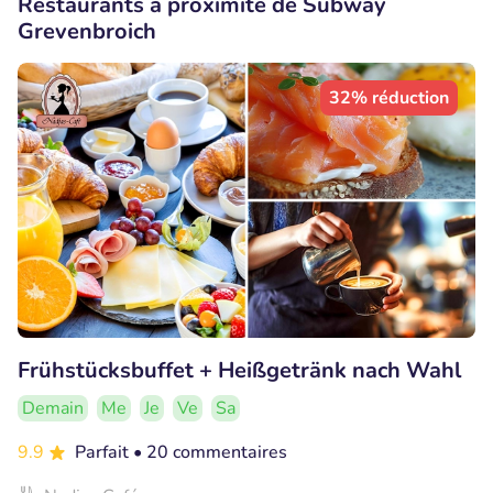
Restaurants à proximité de Subway
Grevenbroich
32% réduction
Frühstücksbuffet + Heißgetränk nach Wahl
Demain
Me
Je
Ve
Sa
9.9
Parfait
• 20 commentaires