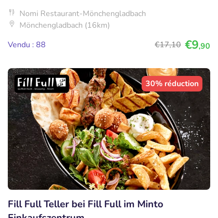
Nomi Restaurant-Mönchengladbach
Mönchengladbach (16km)
€9
Vendu : 88
€17
,10
,90
30% réduction
Fill Full Teller bei Fill Full im Minto
Einkaufszentrum