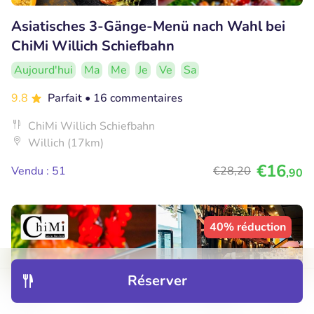
Asiatisches 3-Gänge-Menü nach Wahl bei
ChiMi Willich Schiefbahn
Aujourd'hui
Ma
Me
Je
Ve
Sa
9.8
Parfait
• 16 commentaires
ChiMi Willich Schiefbahn
Willich (17km)
€16
Vendu : 51
€28
,20
,90
40% réduction
Réserver
Découvrir
Hôtels
Restaurants
Réservations
Menu