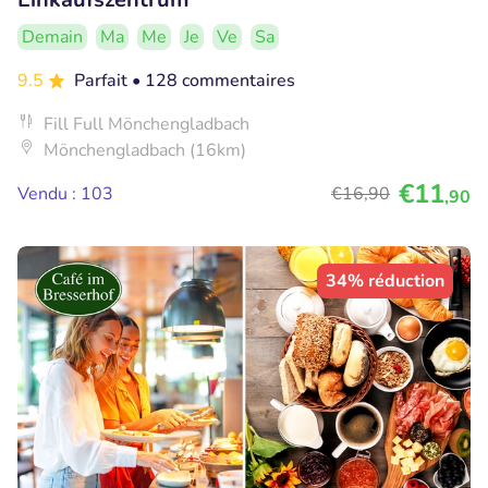
Demain
Ma
Me
Je
Ve
Sa
9.5
Parfait
• 128 commentaires
Fill Full Mönchengladbach
Mönchengladbach (16km)
€11
Vendu : 103
€16
,90
,90
34% réduction