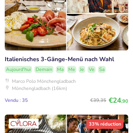
Italienisches 3-Gänge-Menü nach Wahl
Aujourd'hui
Demain
Ma
Me
Je
Ve
Sa
Marco Polo Mönchengladbach
Mönchengladbach (16km)
€24
Vendu : 35
€39
,35
,90
33% réduction