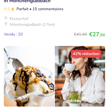
in Mönchengladbach
9.5
Parfait
• 15 commentaires
Klosterhof
Mönchengladbach (17km)
€27
Vendu : 20
€41
,40
,90
42% réduction