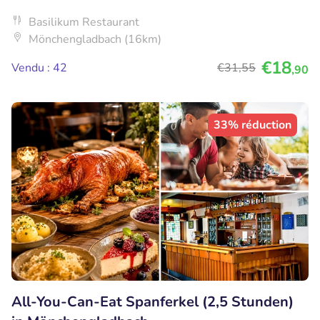
Basilikum Restaurant
Mönchengladbach (16km)
€18
Vendu : 42
€31
,55
,90
33% réduction
All-You-Can-Eat Spanferkel (2,5 Stunden)