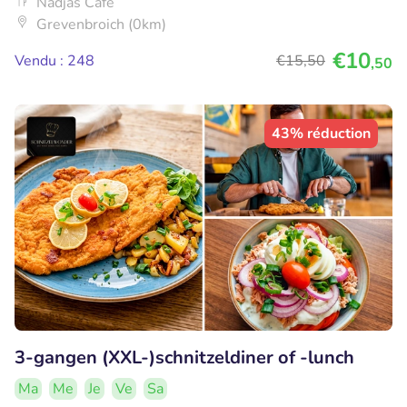
Nadjas Café
Grevenbroich (0km)
€10
Vendu : 248
€15
,50
,50
43% réduction
3-gangen (XXL-)schnitzeldiner of -lunch
Ma
Me
Je
Ve
Sa