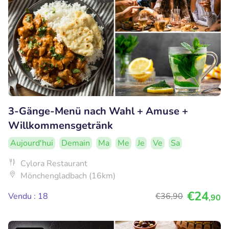
3-Gänge-Menü nach Wahl + Amuse +
Willkommensgetränk
Aujourd'hui
Demain
Ma
Me
Je
Ve
Sa
Cylora Restaurant
Mönchengladbach (16km)
€24
Vendu : 18
€36
,90
,90