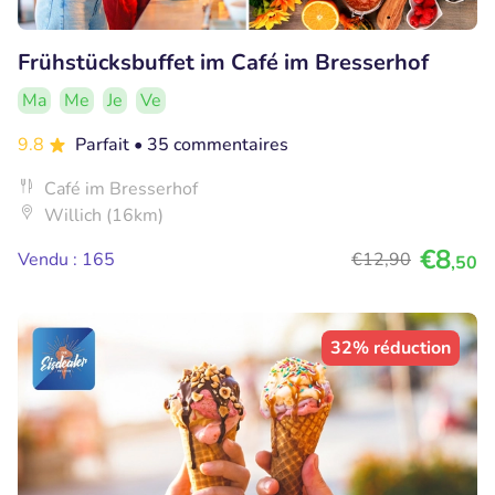
Frühstücksbuffet im Café im Bresserhof
Ma
Me
Je
Ve
9.8
Parfait
• 35 commentaires
Café im Bresserhof
Willich (16km)
€8
Vendu : 165
€12
,90
,50
32% réduction