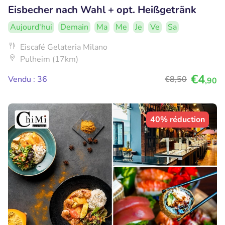
Eisbecher nach Wahl + opt. Heißgetränk
Aujourd'hui
Demain
Ma
Me
Je
Ve
Sa
Eiscafé Gelateria Milano
Pulheim (17km)
€4
Vendu : 36
€8
,50
,90
40% réduction