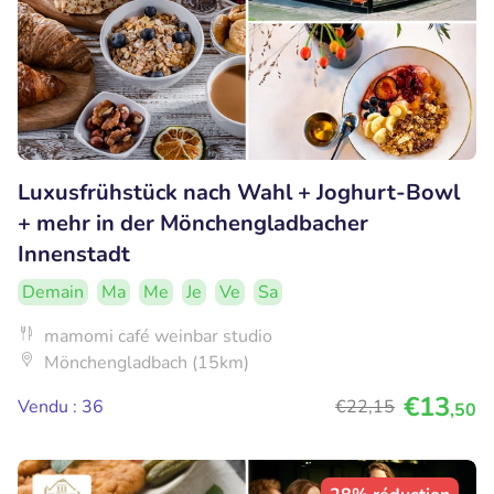
Luxusfrühstück nach Wahl + Joghurt-Bowl
+ mehr in der Mönchengladbacher
Innenstadt
Demain
Ma
Me
Je
Ve
Sa
mamomi café weinbar studio
Mönchengladbach (15km)
€13
Vendu : 36
€22
,15
,50