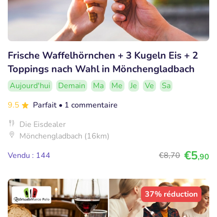
Frische Waffelhörnchen + 3 Kugeln Eis + 2
Toppings nach Wahl in Mönchengladbach
Aujourd'hui
Demain
Ma
Me
Je
Ve
Sa
9.5
Parfait
• 1 commentaire
Die Eisdealer
Mönchengladbach (16km)
€5
Vendu : 144
€8
,70
,90
37% réduction