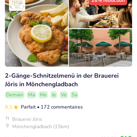
28% réduction
2-Gänge-Schnitzelmenü in der Brauerei
Jöris in Mönchengladbach
Demain
Ma
Me
Je
Ve
Sa
9.3
Parfait
• 172 commentaires
Brauerei Jöris
Mönchengladbach (15km)