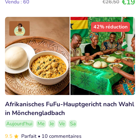
€19
Vendu : 60
€26
,50
42% réduction
Afrikanisches FuFu-Hauptgericht nach Wahl
in Mönchengladbach
Aujourd'hui
Me
Je
Ve
Sa
9.5
Parfait
• 10 commentaires