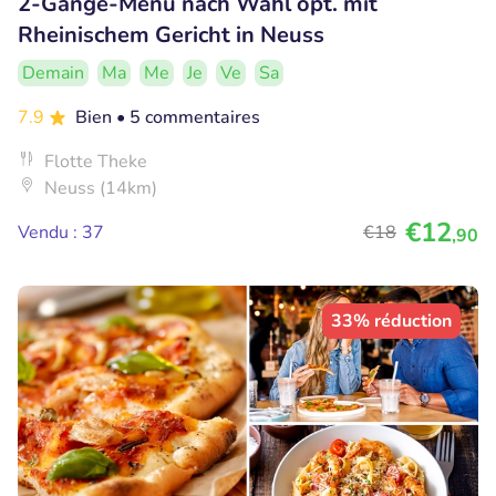
2-Gänge-Menü nach Wahl opt. mit
Rheinischem Gericht in Neuss
Demain
Ma
Me
Je
Ve
Sa
7.9
Bien
• 5 commentaires
Flotte Theke
Neuss (14km)
€12
Vendu : 37
€18
,90
33% réduction