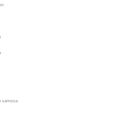
on
n
n
en samosa