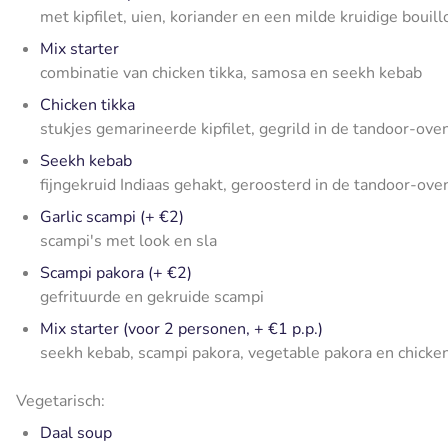
met kipfilet, uien, koriander en een milde kruidige bouill
Mix starter
combinatie van chicken tikka, samosa en seekh kebab
Chicken tikka
stukjes gemarineerde kipfilet, gegrild in de tandoor-ove
Seekh kebab
fijngekruid Indiaas gehakt, geroosterd in de tandoor-ove
Garlic scampi (+ €2)
scampi's met look en sla
Scampi pakora (+ €2)
gefrituurde en gekruide scampi
Mix starter (voor 2 personen, + €1 p.p.)
seekh kebab, scampi pakora, vegetable pakora en chick
Vegetarisch:
Daal soup