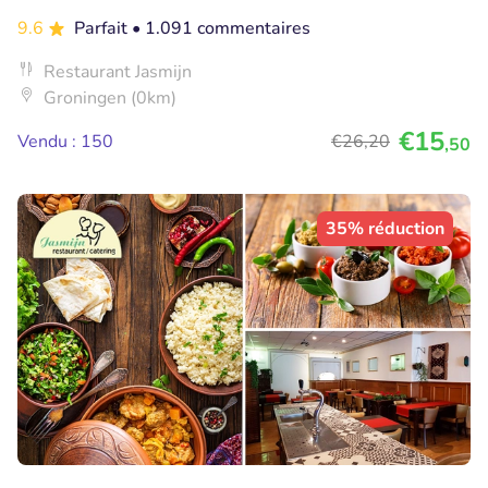
9.6
Parfait
• 1.091 commentaires
Restaurant Jasmijn
Groningen (0km)
€15
Vendu : 150
€26
,20
,50
35% réduction