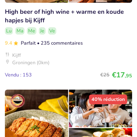
High beer of high wine + warme en koude
hapjes bij Kijff
Lu
Ma
Me
Je
Ve
9.4
Parfait
• 235 commentaires
Kijff
Groningen (0km)
€17
Vendu : 153
€25
,95
40% réduction