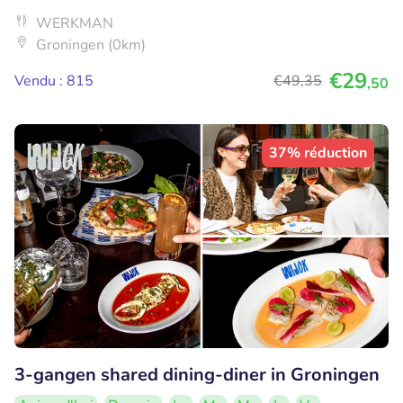
WERKMAN
Groningen (0km)
€29
Vendu : 815
€49
,35
,50
37% réduction
3-gangen shared dining-diner in Groningen