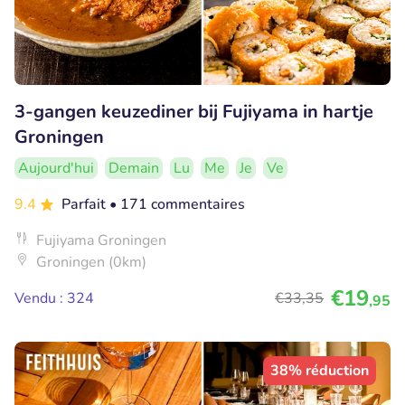
3-gangen keuzediner bij Fujiyama in hartje
Groningen
Aujourd'hui
Demain
Lu
Me
Je
Ve
9.4
Parfait
• 171 commentaires
Fujiyama Groningen
Groningen (0km)
€19
Vendu : 324
€33
,35
,95
38% réduction