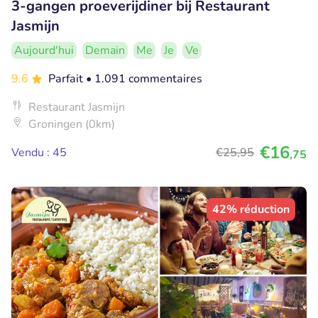
3-gangen proeverijdiner bij Restaurant
Jasmijn
Aujourd'hui
Demain
Me
Je
Ve
9.6
Parfait
• 1.091 commentaires
Restaurant Jasmijn
Groningen (0km)
€16
Vendu : 45
€25
,95
,75
42% réduction