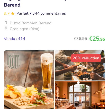
Berend
9.7
Parfait
• 344 commentaires
Bistro Bommen Berend
Groningen (0km)
€25
Vendu : 414
€36
,95
,95
28% réduction