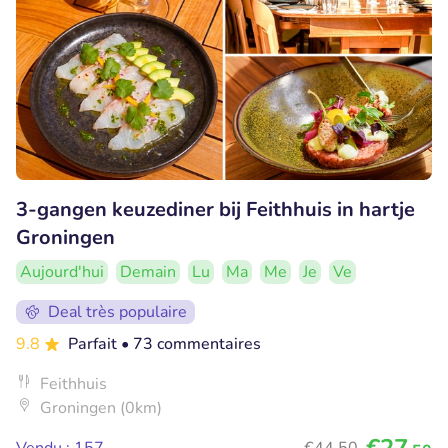
3-gangen keuzediner bij Feithhuis in hartje
Groningen
Aujourd'hui
Demain
Lu
Ma
Me
Je
Ve
Deal très populaire
9.8
Parfait
• 73 commentaires
Feithhuis
Groningen (0km)