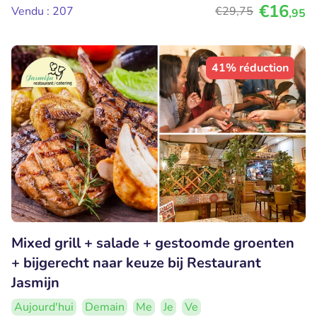
€16
Vendu : 207
€29
,75
,95
41% réduction
Mixed grill + salade + gestoomde groenten
+ bijgerecht naar keuze bij Restaurant
Jasmijn
Aujourd'hui
Demain
Me
Je
Ve