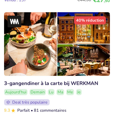
€27
Vendu : 157
€44
,50
,50
40% réduction
3-gangendiner à la carte bij WERKMAN
Aujourd'hui
Demain
Lu
Ma
Me
Je
Deal très populaire
9.3
Parfait
• 81 commentaires