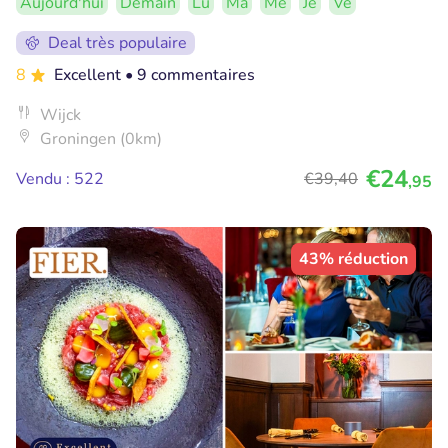
Aujourd'hui
Demain
Lu
Ma
Me
Je
Ve
Deal très populaire
8
Excellent
• 9 commentaires
Wijck
Groningen (0km)
€24
Vendu : 522
€39
,40
,95
43% réduction