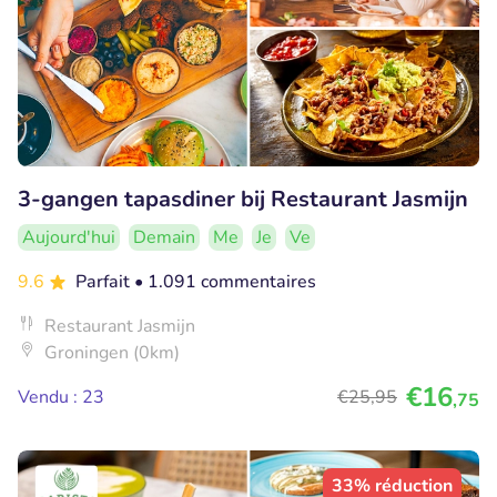
3-gangen tapasdiner bij Restaurant Jasmijn
Aujourd'hui
Demain
Me
Je
Ve
9.6
Parfait
• 1.091 commentaires
Restaurant Jasmijn
Groningen (0km)
€16
Vendu : 23
€25
,95
,75
33% réduction