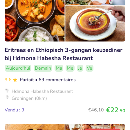
Eritrees en Ethiopisch 3-gangen keuzediner
bij Hdmona Habesha Restaurant
Aujourd'hui
Demain
Ma
Me
Je
Ve
9.6
Parfait
• 69 commentaires
Hdmona Habesha Restaurant
Groningen (0km)
€22
Vendu : 9
€46
,10
,50