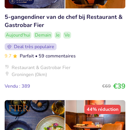
5-gangendiner van de chef bij Restaurant &
Gastrobar Fier
Aujourd'hui
Demain
Je
Ve
Deal très populaire
9.7
Parfait
• 59 commentaires
Restaurant & Gastrobar Fier
Groningen (0km)
€39
Vendu : 389
€69
44% réduction