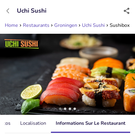
+31208089263
Uchi Sushi
Disponible jusqu'à 23:00 heures
Home
Restaurants
Groningen
Uchi Sushi
Sushibox (3
hotos
Localisation
Informations Sur Le Restaurant