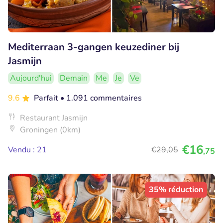
Mediterraan 3-gangen keuzediner bij
Jasmijn
Aujourd'hui
Demain
Me
Je
Ve
9.6
Parfait
• 1.091 commentaires
Restaurant Jasmijn
Groningen (0km)
€16
Vendu : 21
€29
,05
,75
35% réduction