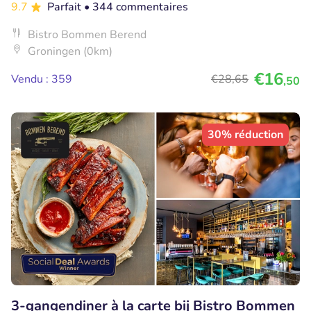
9.7
Parfait
• 344 commentaires
Bistro Bommen Berend
Groningen (0km)
€16
Vendu : 359
€28
,65
,50
30% réduction
3-gangendiner à la carte bij Bistro Bommen