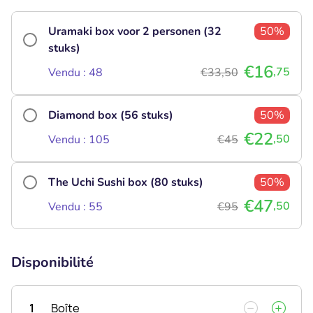
Uramaki box voor 2 personen (32
50%
stuks)
€16
,75
Vendu : 48
€33,50
Diamond box (56 stuks)
50%
€22
,50
Vendu : 105
€45
The Uchi Sushi box (80 stuks)
50%
€47
,50
Vendu : 55
€95
Disponibilité
1
Boîte