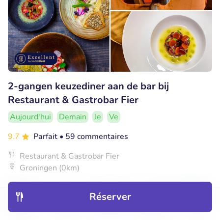
2-gangen keuzediner aan de bar bij
Restaurant & Gastrobar Fier
Aujourd'hui
Demain
Je
Ve
9.7
Parfait
• 59 commentaires
Restaurant & Gastrobar Fier
Groningen (0km)
€21
Vendu : 42
€39
,95
Réserver
Découvrir
Hôtels
Restaurants
Réservations
Menu