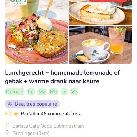
Lunchgerecht + homemade lemonade of
gebak + warme drank naar keuze
Demain
Lu
Ma
Me
Je
Ve
Deal très populaire
9.7
Parfait
• 48 commentaires
Barista Cafe Oude Ebbingestraat
Groningen (0km)