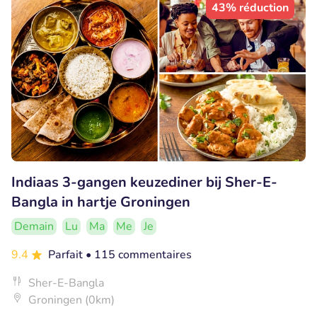
43% réduction
Indiaas 3-gangen keuzediner bij Sher-E-
Bangla in hartje Groningen
Demain
Lu
Ma
Me
Je
9.4
Parfait
• 115 commentaires
Sher-E-Bangla
Groningen (0km)