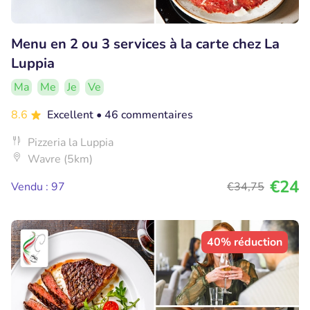
Menu en 2 ou 3 services à la carte chez La
Luppia
Ma
Me
Je
Ve
8.6
Excellent
• 46 commentaires
Pizzeria la Luppia
Wavre (5km)
€24
Vendu : 97
€34
,75
40% réduction