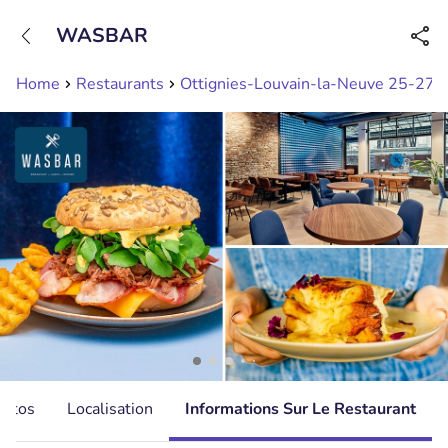
+31208089263
WASBAR
Disponible jusqu'à 23:00 heures
Home
Restaurants
Ottignies-Louvain-la-Neuve 25-27
hotos
Localisation
Informations Sur Le Restaurant