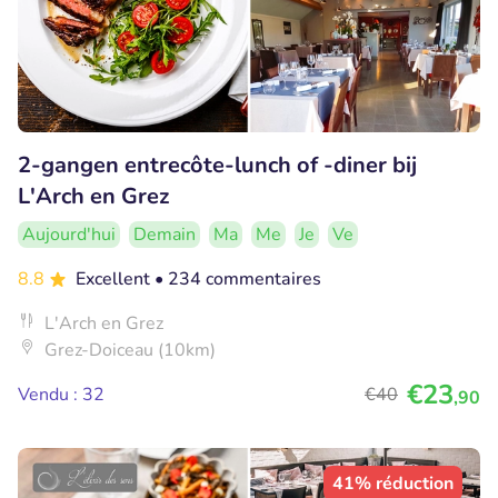
2-gangen entrecôte-lunch of -diner bij
L'Arch en Grez
Aujourd'hui
Demain
Ma
Me
Je
Ve
8.8
Excellent
• 234 commentaires
L'Arch en Grez
Grez-Doiceau (10km)
€23
Vendu : 32
€40
,90
41% réduction