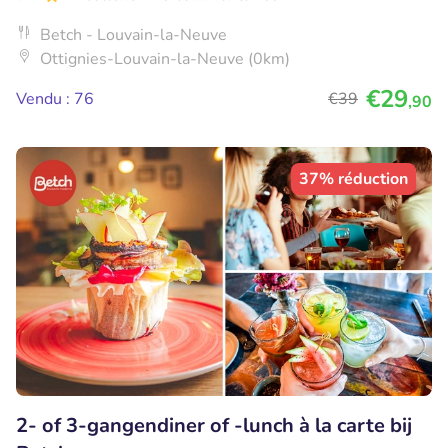
Betch - Louvain-la-Neuve
Ottignies-Louvain-la-Neuve (0km)
€29
Vendu : 76
€39
,90
37% réduction
2- of 3-gangendiner of -lunch à la carte bij