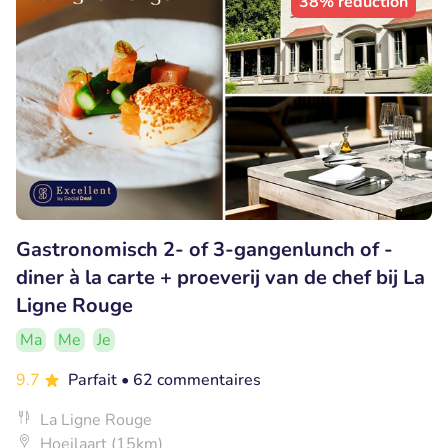
38% réduction
Gastronomisch 2- of 3-gangenlunch of -
diner à la carte + proeverij van de chef bij La
Ligne Rouge
Ma
Me
Je
9.7
Parfait
• 62 commentaires
La Ligne Rouge
Hoeilaart (15km)