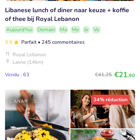
Libanese lunch of diner naar keuze + koffie
of thee bij Royal Lebanon
Aujourd'hui
Demain
Ma
Me
Je
Ve
9.8
Parfait
• 245 commentaires
Royal Lebanon
Lasne (14km)
€21
Vendu : 63
€41
,25
,90
34% réduction