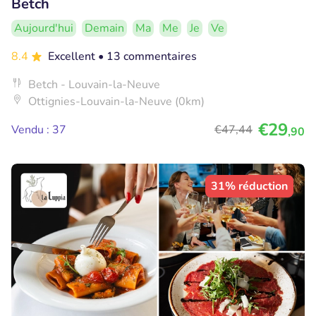
Betch
Aujourd'hui
Demain
Ma
Me
Je
Ve
8.4
Excellent
• 13 commentaires
Betch - Louvain-la-Neuve
Ottignies-Louvain-la-Neuve (0km)
€29
Vendu : 37
€47
,44
,90
31% réduction