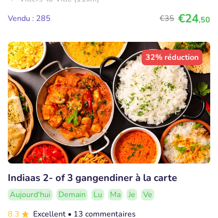
€24
Vendu : 285
€35
,50
32% réduction
Indiaas 2- of 3 gangendiner à la carte
Aujourd'hui
Demain
Lu
Ma
Je
Ve
8.3
Excellent
• 13 commentaires