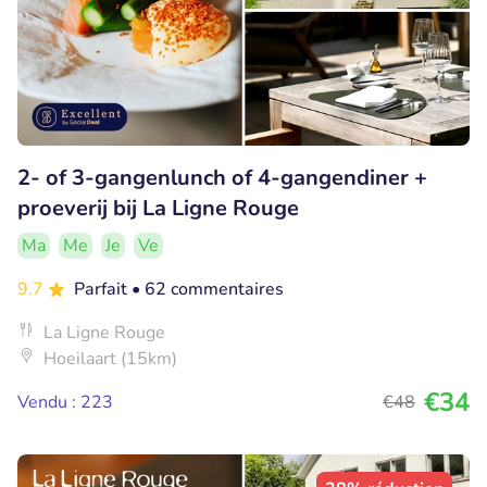
2- of 3-gangenlunch of 4-gangendiner +
proeverij bij La Ligne Rouge
Ma
Me
Je
Ve
9.7
Parfait
• 62 commentaires
La Ligne Rouge
Hoeilaart (15km)
€34
Vendu : 223
€48