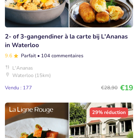
2- of 3-gangendiner à la carte bij L'Ananas
in Waterloo
9.6
Parfait
• 104 commentaires
L'Ananas
Waterloo (15km)
€19
Vendu : 177
€28
,90
29% réduction