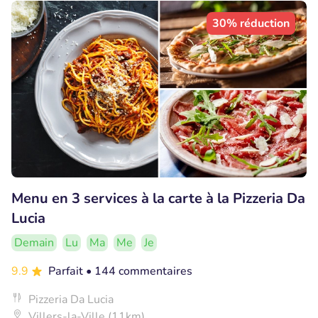
30% réduction
Menu en 3 services à la carte à la Pizzeria Da
Lucia
Demain
Lu
Ma
Me
Je
9.9
Parfait
• 144 commentaires
Pizzeria Da Lucia
Villers-la-Ville (11km)