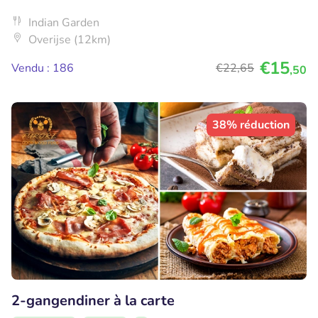
Indian Garden
Overijse (12km)
€15
Vendu : 186
€22
,65
,50
38% réduction
2-gangendiner à la carte