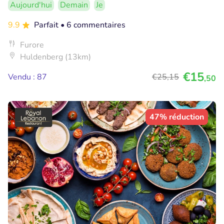
Aujourd'hui
Demain
Je
9.9
Parfait
• 6 commentaires
Furore
Huldenberg (13km)
€15
Vendu : 87
€25
,15
,50
47% réduction