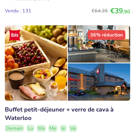
€39
Vendu : 131
€64
,35
,90
36% réduction
Buffet petit-déjeuner + verre de cava à
Waterloo
Demain
Lu
Ma
Me
Je
Ve