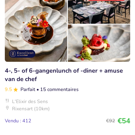
4-, 5- of 6-gangenlunch of -diner + amuse
van de chef
9.5
Parfait
• 15 commentaires
L'Elixir des Sens
Rixensart (10km)
€54
Vendu : 412
€92