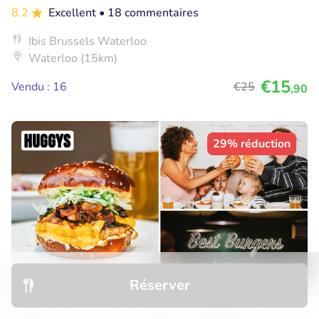
8.2
Excellent
• 18 commentaires
Ibis Brussels Waterloo
Waterloo (15km)
€15
Vendu : 16
€25
,90
29% réduction
Réserver
Découvrir
Hôtels
Restaurants
Réservations
Menu