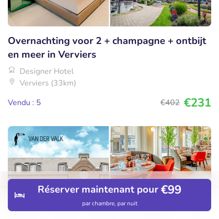
Overnachting voor 2 + champagne + ontbijt
en meer in Verviers
Designer Hotel
Verviers (33km)
€231
Vendu : 5
€402
€99
Réserver maintenant pour
par chambre, par nuit
Découvrir
Hôtels
Restaurants
Réservations
Menu