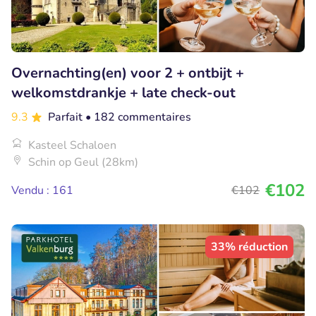
Overnachting(en) voor 2 + ontbijt +
welkomstdrankje + late check-out
9.3
Parfait
• 182 commentaires
Kasteel Schaloen
Schin op Geul (28km)
€102
Vendu : 161
€102
33% réduction