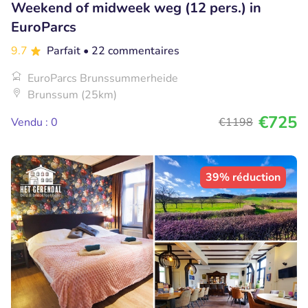
Weekend of midweek weg (12 pers.) in
EuroParcs
9.7
Parfait
• 22 commentaires
EuroParcs Brunssummerheide
Brunssum (25km)
€725
Vendu : 0
€1198
39% réduction