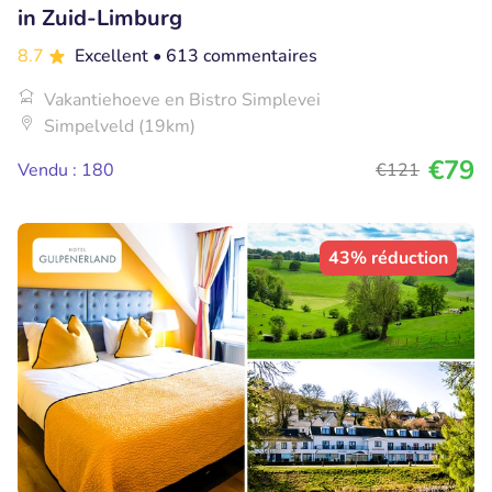
in Zuid-Limburg
8.7
Excellent
• 613 commentaires
Vakantiehoeve en Bistro Simplevei
Simpelveld (19km)
€79
Vendu : 180
€121
43% réduction