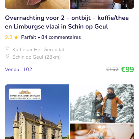
Overnachting voor 2 + ontbijt + koffie/thee
en Limburgse vlaai in Schin op Geul
9.8
Parfait
• 84 commentaires
Koffiebar Het Gerendal
Schin op Geul (28km)
€99
Vendu : 102
€162