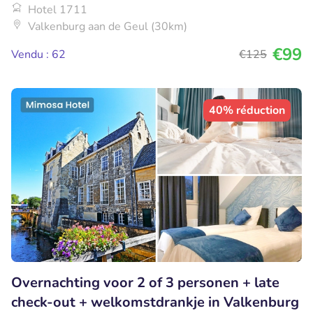
Hotel 1711
Valkenburg aan de Geul (30km)
€99
Vendu : 62
€125
40% réduction
Overnachting voor 2 of 3 personen + late
check-out + welkomstdrankje in Valkenburg