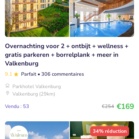
Overnachting voor 2 + ontbijt + wellness +
gratis parkeren + borrelplank + meer in
Valkenburg
9.1
Parfait
• 306 commentaires
Parkhotel Valkenburg
Valkenburg (29km)
€169
Vendu : 53
€254
34% réduction