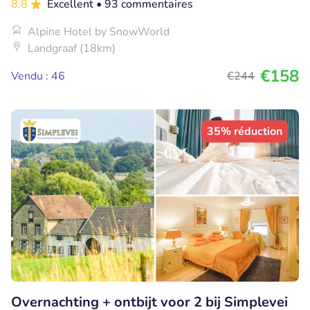
8.8
Excellent
• 93 commentaires
Alpine Hotel by SnowWorld
Landgraaf (18km)
€158
Vendu : 46
€244
35% réduction
Overnachting + ontbijt voor 2 bij Simplevei