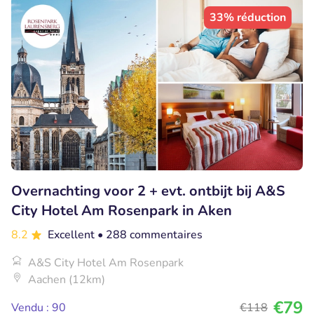
33% réduction
Overnachting voor 2 + evt. ontbijt bij A&S
City Hotel Am Rosenpark in Aken
8.2
Excellent
• 288 commentaires
A&S City Hotel Am Rosenpark
Aachen (12km)
€79
Vendu : 90
€118