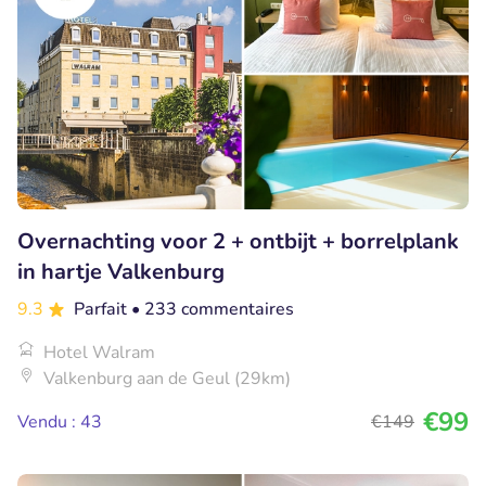
Overnachting voor 2 + ontbijt + borrelplank
in hartje Valkenburg
9.3
Parfait
• 233 commentaires
Hotel Walram
Valkenburg aan de Geul (29km)
€99
Vendu : 43
€149