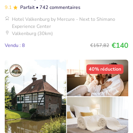
9.1
Parfait
• 742 commentaires
Hotel Valkenburg by Mercure - Next to Shimano
Experience Center
Valkenburg (30km)
€140
Vendu : 8
€157
,82
40% réduction