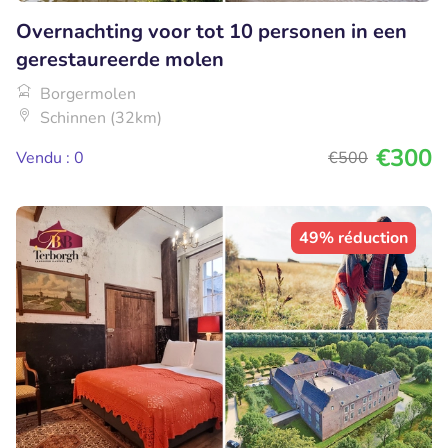
Overnachting voor tot 10 personen in een
gerestaureerde molen
Borgermolen
Schinnen (32km)
€300
Vendu : 0
€500
49% réduction