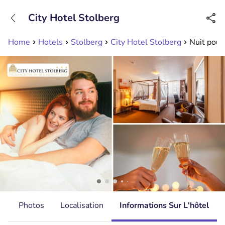
+31208089263
City Hotel Stolberg
Disponible jusqu'à 23:00 heures
Home
Hotels
Stolberg
City Hotel Stolberg
Nuit pour
s
Photos
Localisation
Informations Sur L'hôtel