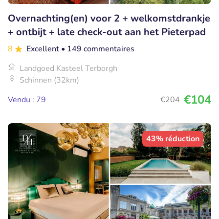
Overnachting(en) voor 2 + welkomstdrankje
+ ontbijt + late check-out aan het Pieterpad
8
Excellent
• 149 commentaires
Landgoed Kasteel Terborgh
Schinnen (32km)
€104
Vendu : 79
€204
43% réduction