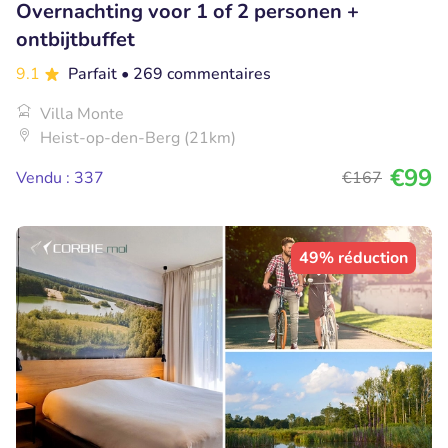
Overnachting voor 1 of 2 personen +
ontbijtbuffet
9.1
Parfait
• 269 commentaires
Villa Monte
Heist-op-den-Berg (21km)
€99
Vendu : 337
€167
49% réduction