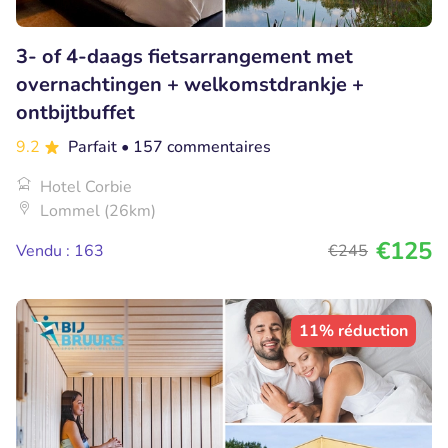
3- of 4-daags fietsarrangement met
overnachtingen + welkomstdrankje +
ontbijtbuffet
9.2
Parfait
• 157 commentaires
Hotel Corbie
Lommel (26km)
€125
Vendu : 163
€245
11% réduction