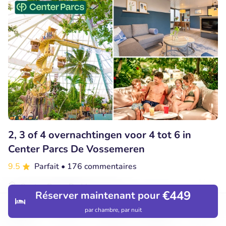
2, 3 of 4 overnachtingen voor 4 tot 6 in
Center Parcs De Vossemeren
9.5
Parfait
• 176 commentaires
Center Parcs De Vossemeren
€449
Réserver maintenant pour
Lommel (27km)
par chambre, par nuit
Découvrir
Hôtels
Restaurants
Réservations
Menu
€263
Vendu : 3
€263