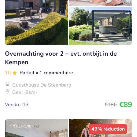
Overnachting voor 2 + evt. ontbijt in de
Kempen
10
Parfait
• 1 commentaire
Guesthouse De Steenberg
Geel (9km)
€89
Vendu : 13
€186
49% réduction