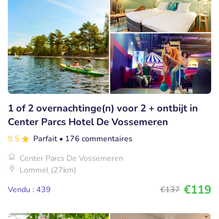
1 of 2 overnachtinge(n) voor 2 + ontbijt in
Center Parcs Hotel De Vossemeren
9.5
Parfait
• 176 commentaires
Center Parcs De Vossemeren
Lommel (27km)
€119
Vendu : 439
€137