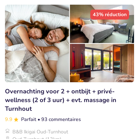
43% réduction
Overnachting voor 2 + ontbijt + privé-
wellness (2 of 3 uur) + evt. massage in
Turnhout
9.9
Parfait
• 93 commentaires
B&B Ikigai Oud-Turnhout