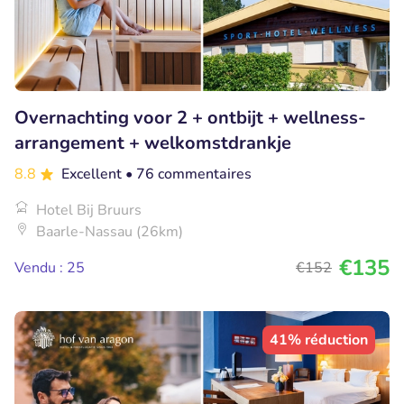
Overnachting voor 2 + ontbijt + wellness-
arrangement + welkomstdrankje
8.8
Excellent
• 76 commentaires
Hotel Bij Bruurs
Baarle-Nassau (26km)
€135
Vendu : 25
€152
41% réduction