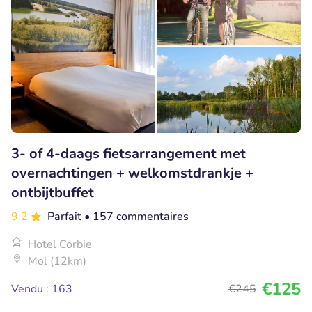
3- of 4-daags fietsarrangement met
overnachtingen + welkomstdrankje +
ontbijtbuffet
9.2
Parfait
• 157 commentaires
Hotel Corbie
Mol (12km)
€125
Vendu : 163
€245