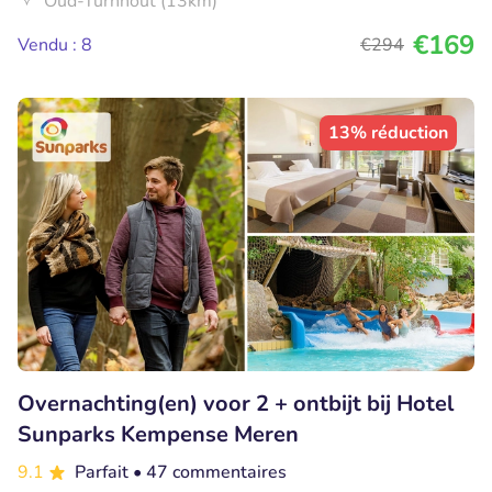
Oud-Turnhout (13km)
€169
Vendu : 8
€294
13% réduction
Overnachting(en) voor 2 + ontbijt bij Hotel
Sunparks Kempense Meren
9.1
Parfait
• 47 commentaires