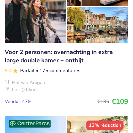
Voor 2 personen: overnachting in extra
large double kamer + ontbijt
9.4
Parfait
• 175 commentaires
Hof van Aragon
Lier (26km)
€109
Vendu : 479
€186
13% réduction