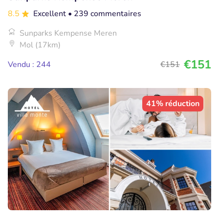
8.5
Excellent
• 239 commentaires
Sunparks Kempense Meren
Mol (17km)
€151
Vendu : 244
€151
41% réduction