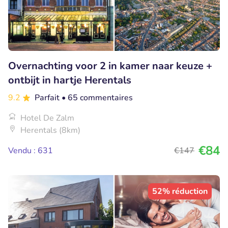
Overnachting voor 2 in kamer naar keuze +
ontbijt in hartje Herentals
9.2
Parfait
• 65 commentaires
Hotel De Zalm
Herentals (8km)
€84
Vendu : 631
€147
52% réduction