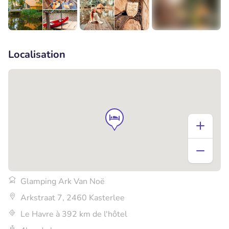
+2
Localisation
Glamping Ark Van Noë
Arkstraat 7, 2460 Kasterlee
Le Havre à 392 km de l'hôtel