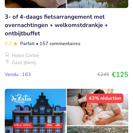
3- of 4-daags fietsarrangement met
overnachtingen + welkomstdrankje +
ontbijtbuffet
9.2
Parfait
• 157 commentaires
Hotel Corbie
Geel (6km)
€125
Vendu : 163
€245
43% réduction