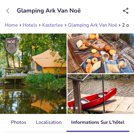
+31208089263
Glamping Ark Van Noë
Disponible jusqu'à 23:00 heures
Home
Hotels
Kasterlee
Glamping Ark Van Noë
2 ou 
s
Photos
Localisation
Informations Sur L'hôtel