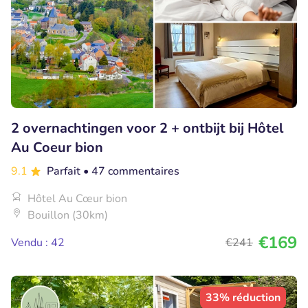
2 overnachtingen voor 2 + ontbijt bij Hôtel
Au Coeur bion
9.1
Parfait
• 47 commentaires
Hôtel Au Cœur bion
Bouillon (30km)
€169
Vendu : 42
€241
33% réduction