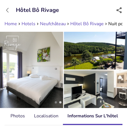
+31208089263
Hôtel Bô Rivage
Disponible jusqu'à 23:00 heures
Home
Hotels
Neufchâteau
Hôtel Bô Rivage
Nuit pour
s
Photos
Localisation
Informations Sur L'hôtel