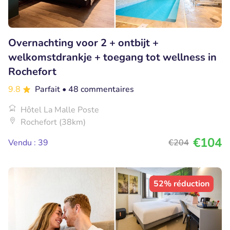
Overnachting voor 2 + ontbijt +
welkomstdrankje + toegang tot wellness in
Rochefort
9.8
Parfait
• 48 commentaires
Hôtel La Malle Poste
Rochefort (38km)
€104
Vendu : 39
€204
52% réduction