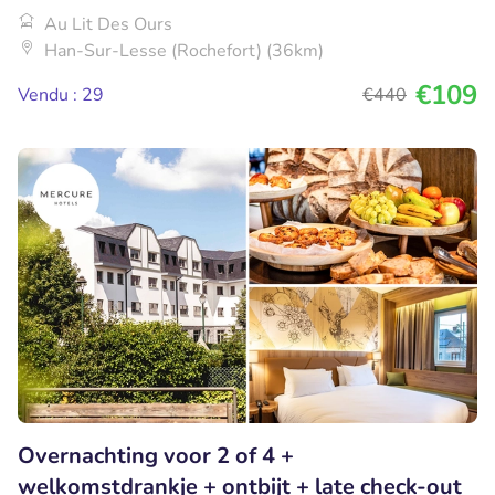
Au Lit Des Ours
Han-Sur-Lesse (Rochefort) (36km)
€109
Vendu : 29
€440
Overnachting voor 2 of 4 +
welkomstdrankje + ontbijt + late check-out