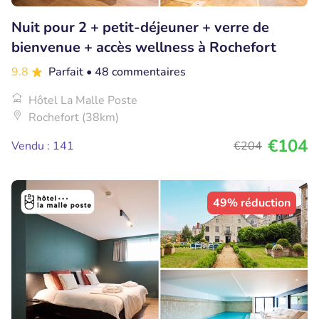
Nuit pour 2 + petit-déjeuner + verre de
bienvenue + accès wellness à Rochefort
9.8
Parfait
• 48 commentaires
Hôtel La Malle Poste
Rochefort (38km)
€104
Vendu : 141
€204
49% réduction