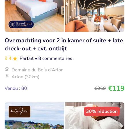
Overnachting voor 2 in kamer of suite + late
check-out + evt. ontbijt
9.4
Parfait
• 8 commentaires
Domaine du Bois d'Arlon
Arlon (30km)
€119
Vendu : 80
€269
30% réduction