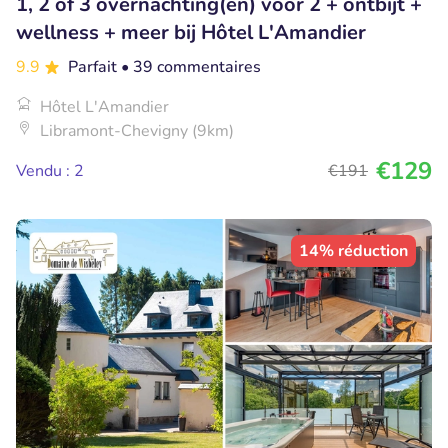
1, 2 of 3 overnachting(en) voor 2 + ontbijt +
wellness + meer bij Hôtel L'Amandier
9.9
Parfait
• 39 commentaires
Hôtel L'Amandier
Libramont-Chevigny (9km)
€129
Vendu : 2
€191
14% réduction