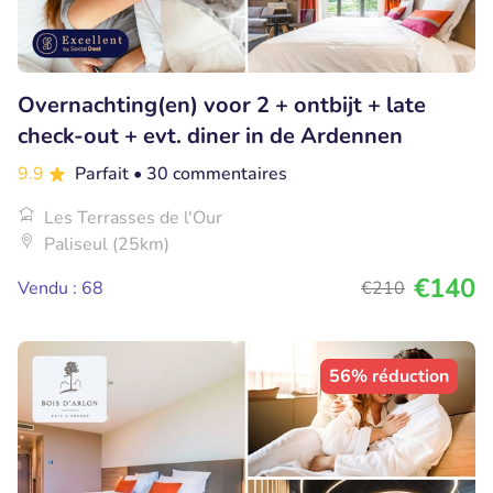
Overnachting(en) voor 2 + ontbijt + late
check-out + evt. diner in de Ardennen
9.9
Parfait
• 30 commentaires
Les Terrasses de l'Our
Paliseul (25km)
€140
Vendu : 68
€210
56% réduction