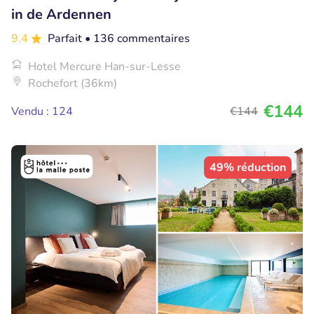
in de Ardennen
9.4
Parfait
• 136 commentaires
Hotel Mercure Han-sur-Lesse
Rochefort (36km)
€144
Vendu : 124
€144
49% réduction