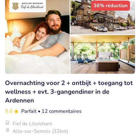
36% réduction
Overnachting voor 2 + ontbijt + toegang tot
wellness + evt. 3-gangendiner in de
Ardennen
9.8
Parfait
• 12 commentaires
Fief de Liboichant
Alle-sur-Semois (32km)