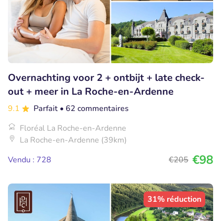
Overnachting voor 2 + ontbijt + late check-
out + meer in La Roche-en-Ardenne
9.1
Parfait
• 62 commentaires
Floréal La Roche-en-Ardenne
La Roche-en-Ardenne (39km)
€98
Vendu : 728
€205
31% réduction