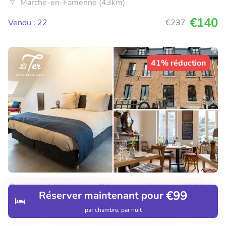
Marche-en-Famenne (43km)
€140
Vendu : 22
€237
41% réduction
Overnachting voor 2 in een suite + ontbijt +
€99
Réserver maintenant pour
vroege check-in + evt. 2-gangendiner
par chambre, par nuit
Découvrir
Hôtels
Restaurants
Réservations
Menu
9.9
Parfait
• 52 commentaires