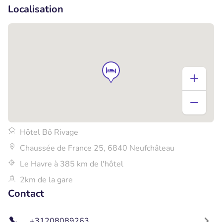
Localisation
Hôtel Bô Rivage
Chaussée de France 25, 6840 Neufchâteau
Le Havre à 385 km de l'hôtel
2km de la gare
Contact
+31208089263