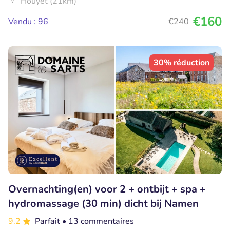
Houyet (21km)
€160
Vendu : 96
€240
30% réduction
Overnachting(en) voor 2 + ontbijt + spa +
hydromassage (30 min) dicht bij Namen
9.2
Parfait
• 13 commentaires