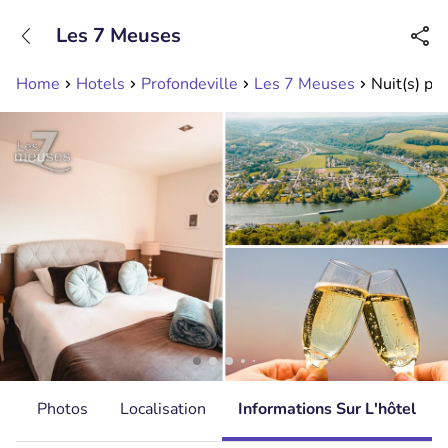
+31208089263
Les 7 Meuses
Disponible jusqu'à 23:00 heures
Home
Hotels
Profondeville
Les 7 Meuses
Nuit(s) po
s
Photos
Localisation
Informations Sur L'hôtel