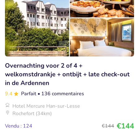
Overnachting voor 2 of 4 +
welkomstdrankje + ontbijt + late check-out
in de Ardennen
9.4
Parfait
• 136 commentaires
Hotel Mercure Han-sur-Lesse
Rochefort (34km)
€144
Vendu : 124
€144