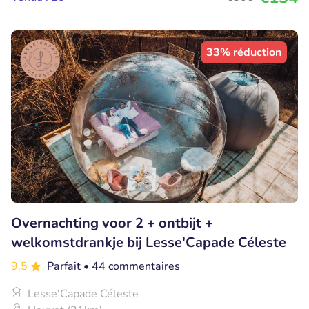
33% réduction
Overnachting voor 2 + ontbijt +
welkomstdrankje bij Lesse'Capade Céleste
9.5
Parfait
• 44 commentaires
Lesse'Capade Céleste