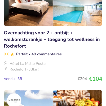
Overnachting voor 2 + ontbijt +
welkomstdrankje + toegang tot wellness in
Rochefort
9.8
Parfait
• 49 commentaires
Hôtel La Malle Poste
Rochefort (33km)
€104
Vendu : 39
€204