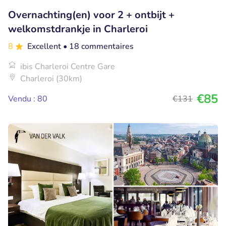
Overnachting(en) voor 2 + ontbijt +
welkomstdrankje in Charleroi
8
Excellent
• 18 commentaires
ibis Charleroi Centre Gare
Charleroi (30km)
€85
Vendu : 80
€131