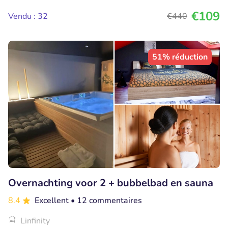
€109
Vendu : 32
€440
51% réduction
Overnachting voor 2 + bubbelbad en sauna
8.4
Excellent
• 12 commentaires
Linfinity