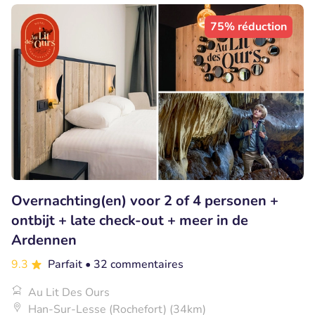
75% réduction
Overnachting(en) voor 2 of 4 personen +
ontbijt + late check-out + meer in de
Ardennen
9.3
Parfait
• 32 commentaires
Au Lit Des Ours
Han-Sur-Lesse (Rochefort) (34km)