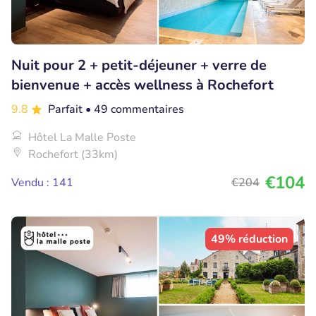
Nuit pour 2 + petit-déjeuner + verre de
bienvenue + accès wellness à Rochefort
9.8
Parfait
• 49 commentaires
Hôtel La Malle Poste
Rochefort (33km)
€104
Vendu : 141
€204
49% réduction