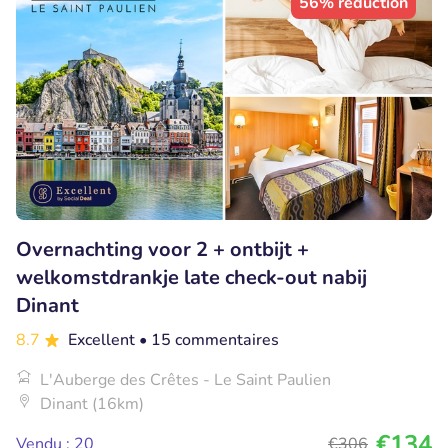
56% réduction
Overnachting voor 2 + ontbijt +
welkomstdrankje late check-out nabij
Dinant
8.7
Excellent
• 15 commentaires
L'Auberge des Crêtes - Le Saint Paulien
Dinant (16km)
€134
Vendu : 20
€306