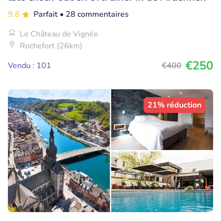
9.8
Parfait
• 28 commentaires
Le Château de Vignée
Rochefort (26km)
€250
Vendu : 101
€400
21% réduction