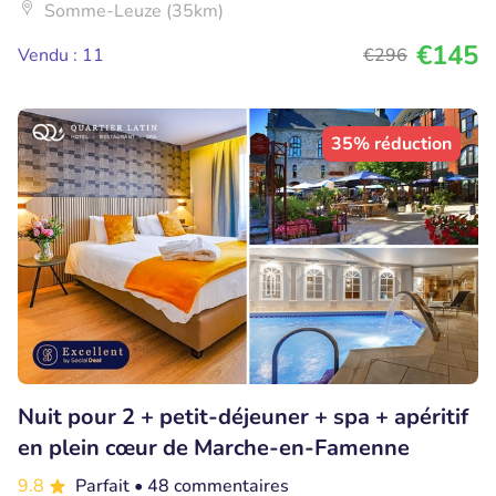
Somme-Leuze (35km)
€145
Vendu : 11
€296
35% réduction
Nuit pour 2 + petit-déjeuner + spa + apéritif
en plein cœur de Marche-en-Famenne
9.8
Parfait
• 48 commentaires