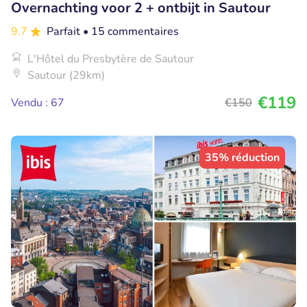
Overnachting voor 2 + ontbijt in Sautour
9.7
Parfait
• 15 commentaires
L'Hôtel du Presbytère de Sautour
Sautour (29km)
€119
Vendu : 67
€150
35% réduction