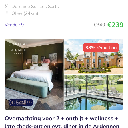
Domaine Sur Les Sarts
Ohey (24km)
€239
Vendu : 9
€340
38% réduction
Overnachting voor 2 + ontbijt + wellness +
late check-out en evt. diner in de Ardennen