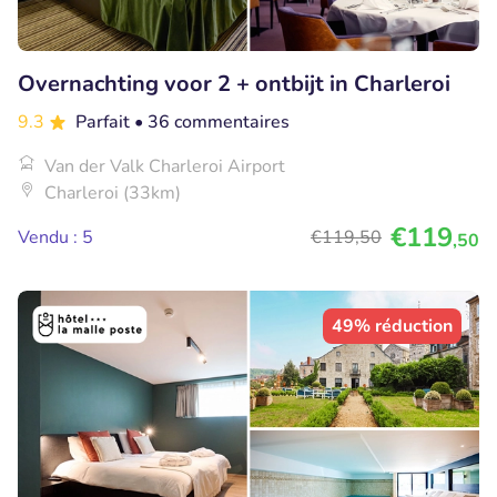
Overnachting voor 2 + ontbijt in Charleroi
9.3
Parfait
• 36 commentaires
Van der Valk Charleroi Airport
Charleroi (33km)
€119
Vendu : 5
€119
,50
,50
49% réduction