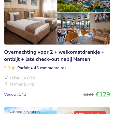
Overnachting voor 2 + welkomstdrankje +
ontbijt + late check-out nabij Namen
9.9
Parfait
• 43 commentaires
Hôtel Le 830
Namur (9km)
€129
Vendu : 143
€181