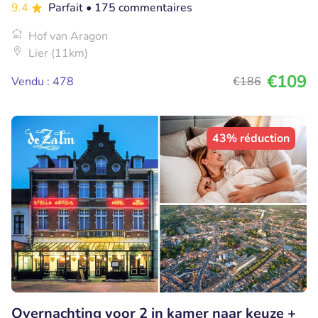
9.4
Parfait
• 175 commentaires
Hof van Aragon
Lier (11km)
€109
Vendu : 478
€186
43% réduction
Overnachting voor 2 in kamer naar keuze +