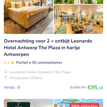
Overnachting voor 2 + ontbijt Leonardo
Hotel Antwerp The Plaza in hartje
Antwerpen
9.4
Parfait
• 35 commentaires
Leonardo Hotel Antwerp The Plaza
Antwerpen (25km)
€95
Vendu : 8
€105
,75
,18
59% réduction