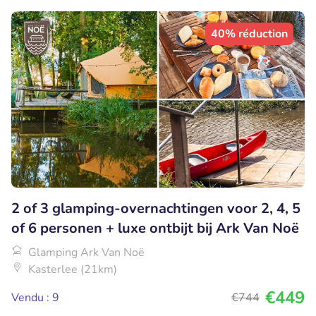
40% réduction
2 of 3 glamping-overnachtingen voor 2, 4, 5
of 6 personen + luxe ontbijt bij Ark Van Noë
Glamping Ark Van Noë
Kasterlee (21km)
€449
Vendu : 9
€744