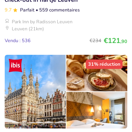
9.7
Parfait
• 559 commentaires
Park Inn by Radisson Leuven
Leuven (21km)
€121
Vendu : 536
€234
,90
31% réduction