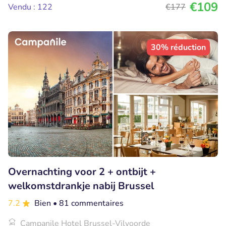
€109
Vendu : 122
€177
30% réduction
Overnachting voor 2 + ontbijt +
welkomstdrankje nabij Brussel
7.2
Bien
• 81 commentaires
Campanile Hotel Brussel-Vilvoorde