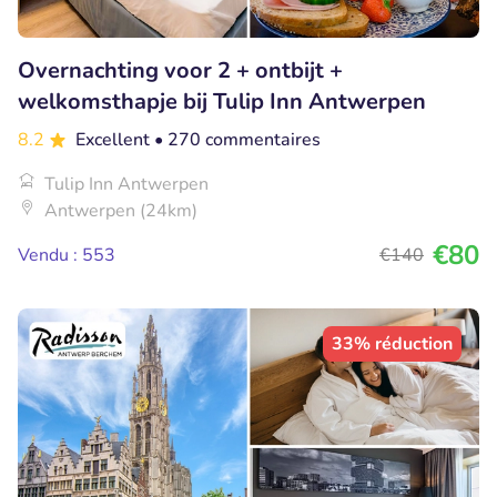
Overnachting voor 2 + ontbijt +
welkomsthapje bij Tulip Inn Antwerpen
8.2
Excellent
• 270 commentaires
Tulip Inn Antwerpen
Antwerpen (24km)
€80
Vendu : 553
€140
33% réduction