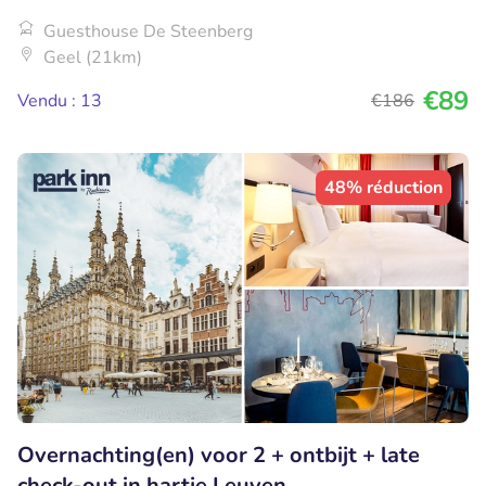
Guesthouse De Steenberg
Geel (21km)
€89
Vendu : 13
€186
48% réduction
Overnachting(en) voor 2 + ontbijt + late
check-out in hartje Leuven