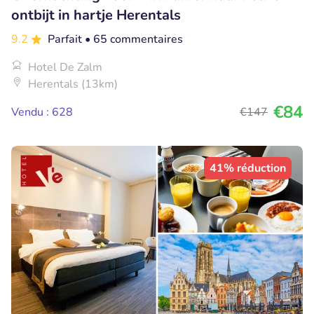
ontbijt in hartje Herentals
9.2
Parfait
• 65 commentaires
Hotel De Zalm
Herentals (13km)
€84
Vendu : 628
€147
41% réduction