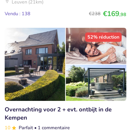
Leuven (21km)
€169
Vendu : 138
€238
,98
52% réduction
Overnachting voor 2 + evt. ontbijt in de
Kempen
10
Parfait
• 1 commentaire