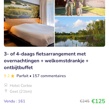
3- of 4-daags fietsarrangement met
overnachtingen + welkomstdrankje +
ontbijtbuffet
9.2
Parfait
• 157 commentaires
Hotel Corbie
Geel (21km)
€125
Vendu : 161
€245