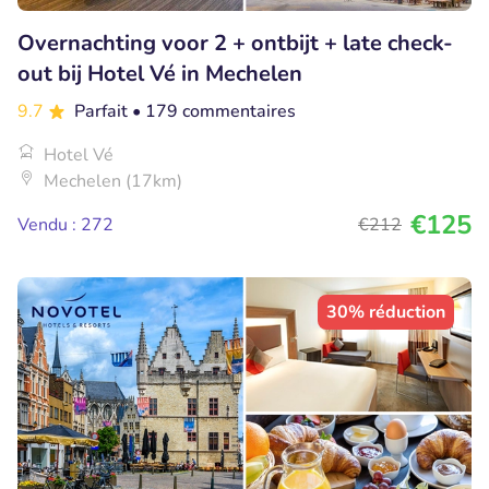
Overnachting voor 2 + ontbijt + late check-
out bij Hotel Vé in Mechelen
9.7
Parfait
• 179 commentaires
Hotel Vé
Mechelen (17km)
€125
Vendu : 272
€212
30% réduction