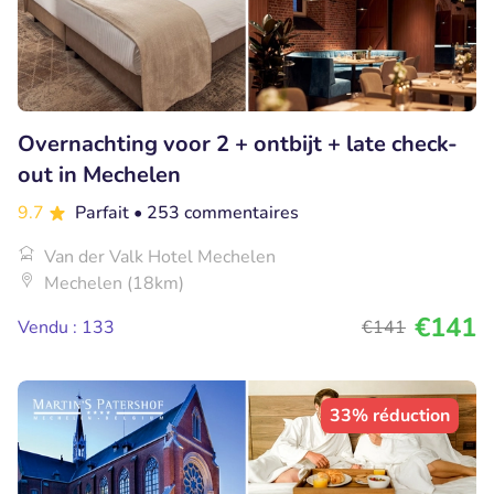
Overnachting voor 2 + ontbijt + late check-
out in Mechelen
9.7
Parfait
• 253 commentaires
Van der Valk Hotel Mechelen
Mechelen (18km)
€141
Vendu : 133
€141
33% réduction