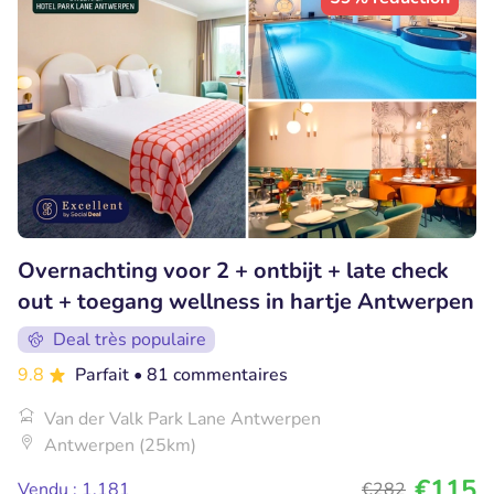
Overnachting voor 2 + ontbijt + late check
out + toegang wellness in hartje Antwerpen
Deal très populaire
9.8
Parfait
• 81 commentaires
Van der Valk Park Lane Antwerpen
Antwerpen (25km)
€115
Vendu : 1.181
€282