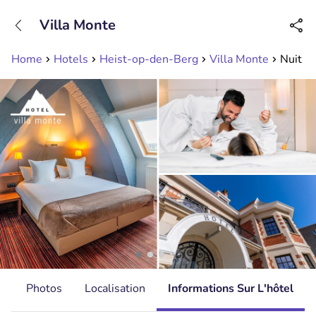
+31208089263
Villa Monte
Disponible jusqu'à 23:00 heures
Home
Hotels
Heist-op-den-Berg
Villa Monte
Nuit p
s
Photos
Localisation
Informations Sur L'hôtel