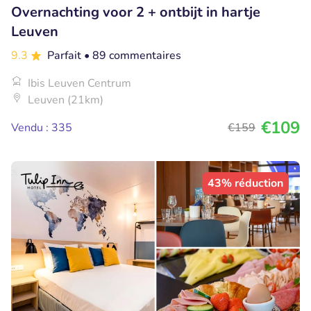
Overnachting voor 2 + ontbijt in hartje
Leuven
9.3
Parfait
• 89 commentaires
Ibis Leuven Centrum
Leuven (21km)
€109
Vendu : 335
€159
43% réduction