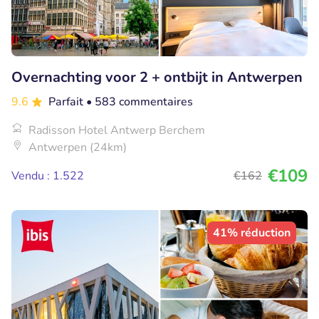
Overnachting voor 2 + ontbijt in Antwerpen
9.6
Parfait
• 583 commentaires
Radisson Hotel Antwerp Berchem
Antwerpen (24km)
€109
Vendu : 1.522
€162
41% réduction