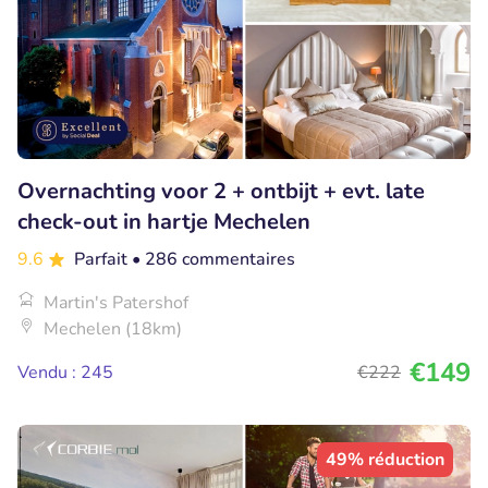
Overnachting voor 2 + ontbijt + evt. late
check-out in hartje Mechelen
9.6
Parfait
• 286 commentaires
Martin's Patershof
Mechelen (18km)
€149
Vendu : 245
€222
49% réduction