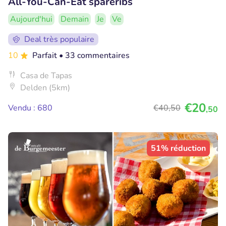
All-You-Can-Eat spareribs
Aujourd'hui
Demain
Je
Ve
Deal très populaire
10
Parfait
• 33 commentaires
Casa de Tapas
Delden (5km)
€20
Vendu : 680
€40
,50
,50
51% réduction