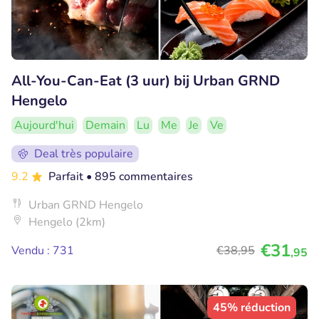
All-You-Can-Eat (3 uur) bij Urban GRND
Hengelo
Aujourd'hui
Demain
Lu
Me
Je
Ve
Deal très populaire
9.2
Parfait
• 895 commentaires
Urban GRND Hengelo
Hengelo (2km)
€31
Vendu : 731
€38
,95
,95
45% réduction