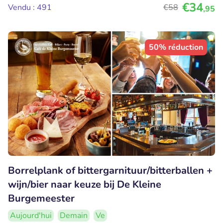
€34
Vendu : 491
€58
,95
50% réduction
Borrelplank of bittergarnituur/bitterballen +
wijn/bier naar keuze bij De Kleine
Burgemeester
Aujourd'hui
Demain
Ve