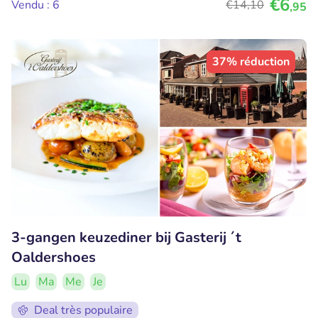
€6
Vendu : 6
€14
,10
,95
37% réduction
3-gangen keuzediner bij Gasterij ´t
Oaldershoes
Lu
Ma
Me
Je
Deal très populaire