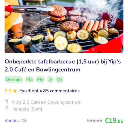
Onbeperkte tafelbarbecue (1,5 uur) bij Yip's
2.0 Café en Bowlingcentrum
Demain
Ma
Me
Je
Ve
8.5
Excellent
• 85 commentaires
Yip's 2.0 Café en Bowlingcentrum
Hengelo (0km)
€19
Vendu : 43
€36
,56
,95