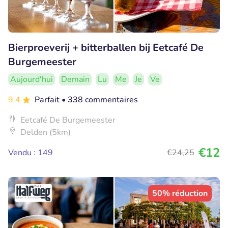
Bierproeverij + bitterballen bij Eetcafé De
Burgemeester
Aujourd'hui
Demain
Lu
Me
Je
Ve
9.4
Parfait
• 338 commentaires
Eetcafé De Burgemeester
Delden (5km)
€12
Vendu : 149
€24
,25
50% réduction