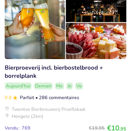
Bierproeverij incl. bierbostelbrood +
borrelplank
Aujourd'hui
Demain
Me
Je
Ve
9.8
Parfait
• 286 commentaires
Twentse Bierbrouwerij Proeflokaal
Hengelo (2km)
€10
Vendu : 769
€19
,95
,95