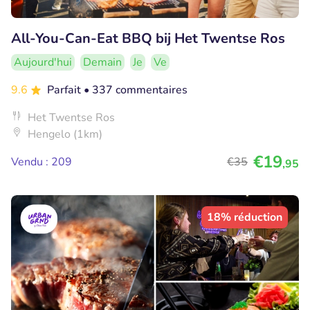
All-You-Can-Eat BBQ bij Het Twentse Ros
Aujourd'hui
Demain
Je
Ve
9.6
Parfait
• 337 commentaires
Het Twentse Ros
Hengelo (1km)
€19
Vendu : 209
€35
,95
18% réduction