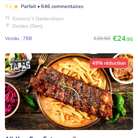
9.8
Parfait
• 646 commentaires
Gasterij 't Oaldershoes
Delden (5km)
€24
Vendu : 788
€39
,50
,95
49% réduction