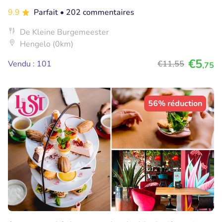
9.9
Parfait
• 202 commentaires
De Kleine Burgemeester
Hengelo (0km)
€5
Vendu : 101
€11
,55
,75
56% réduction