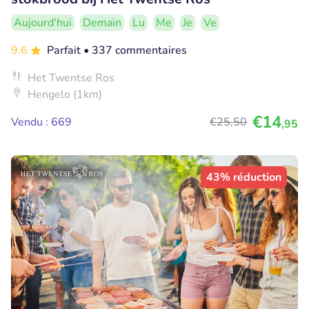
Aujourd'hui
Demain
Lu
Me
Je
Ve
9.6
Parfait
• 337 commentaires
Het Twentse Ros
Hengelo (1km)
€14
Vendu : 669
€25
,50
,95
43% réduction