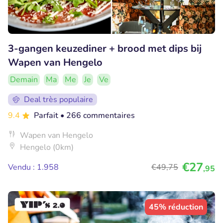
3-gangen keuzediner + brood met dips bij
Wapen van Hengelo
Demain
Ma
Me
Je
Ve
Deal très populaire
9.4
Parfait
• 266 commentaires
Wapen van Hengelo
Hengelo (0km)
€27
Vendu : 1.958
€49
,75
,95
45% réduction