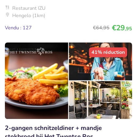
Restaurant IZU
Hengelo (1km)
€29
Vendu : 127
€64
,95
,95
41% réduction
2-gangen schnitzeldiner + mandje
stokbrood bij Het Twentse Ros