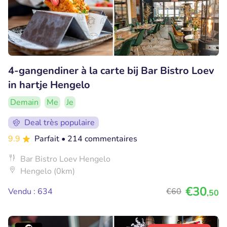
4-gangendiner à la carte bij Bar Bistro Loev
in hartje Hengelo
Demain
Me
Je
Deal très populaire
9.9
Parfait
• 214 commentaires
Bar Bistro Loev Hengelo
Hengelo (0km)
€30
Vendu : 634
€60
,50