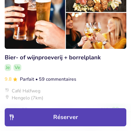
Bier- of wijnproeverij + borrelplank
Je
Ve
9.8
Parfait
• 59 commentaires
Café Halfweg
Hengelo (7km)
€9
Vendu : 57
€19
,50
Réserver
Découvrir
Hôtels
Restaurants
Réservations
Menu