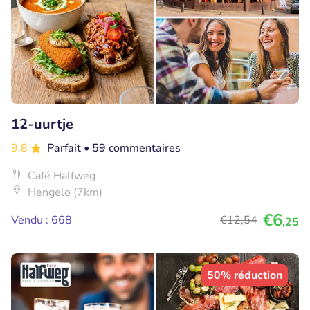
12-uurtje
9.8
Parfait
• 59 commentaires
Café Halfweg
Hengelo (7km)
€6
Vendu : 668
€12
,54
,25
50% réduction