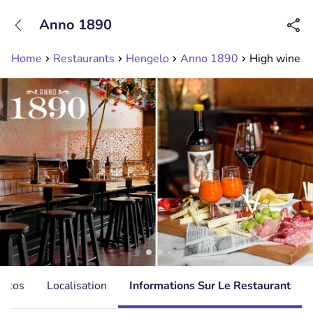
+31208089263
Anno 1890
Disponible jusqu'à 23:00 heures
Home
Restaurants
Hengelo
Anno 1890
High wine bi
hotos
Localisation
Informations Sur Le Restaurant