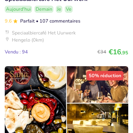
Aujourd'hui
Demain
Je
Ve
9.6
Parfait
• 107 commentaires
Speciaalbiercafé Het Uurwerk
Hengelo (0km)
€16
Vendu : 94
€34
,95
50% réduction