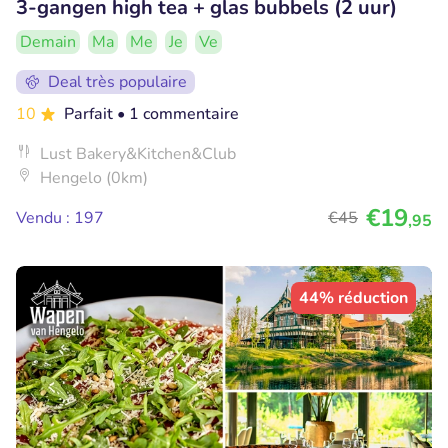
3-gangen high tea + glas bubbels (2 uur)
Demain
Ma
Me
Je
Ve
Deal très populaire
10
Parfait
• 1 commentaire
Lust Bakery&Kitchen&Club
Hengelo (0km)
€19
Vendu : 197
€45
,95
44% réduction