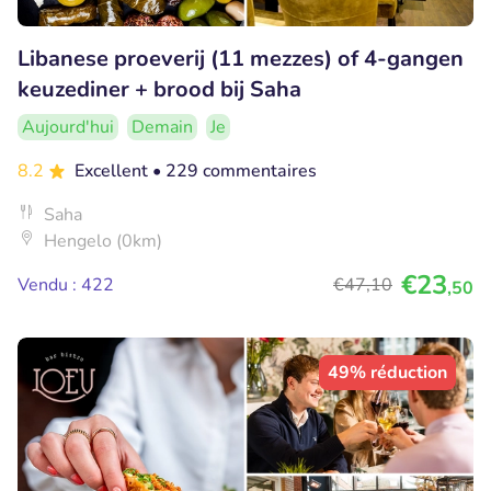
Libanese proeverij (11 mezzes) of 4-gangen
keuzediner + brood bij Saha
Aujourd'hui
Demain
Je
8.2
Excellent
• 229 commentaires
Saha
Hengelo (0km)
€23
Vendu : 422
€47
,10
,50
49% réduction