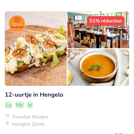
51% réduction
12-uurtje in Hengelo
Lu
Me
Je
Twentse Meiden
Hengelo (2km)