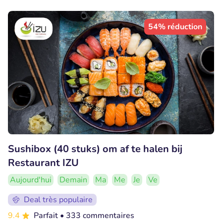
54% réduction
Sushibox (40 stuks) om af te halen bij
Restaurant IZU
Aujourd'hui
Demain
Ma
Me
Je
Ve
Deal très populaire
9.4
Parfait
• 333 commentaires