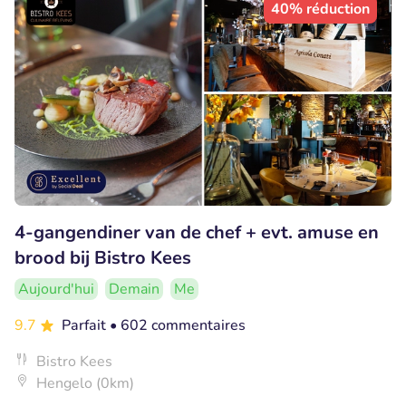
40% réduction
4-gangendiner van de chef + evt. amuse en
brood bij Bistro Kees
Aujourd'hui
Demain
Me
9.7
Parfait
• 602 commentaires
Bistro Kees
Hengelo (0km)