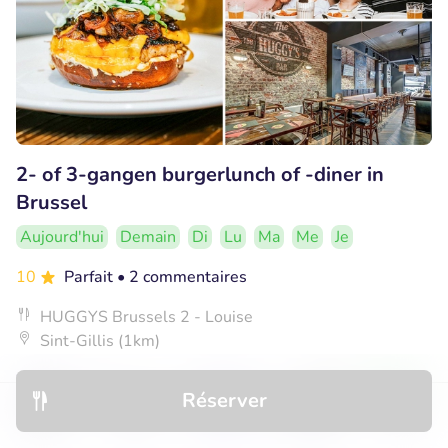
2- of 3-gangen burgerlunch of -diner in
Brussel
Aujourd'hui
Demain
Di
Lu
Ma
Me
Je
10
Parfait
• 2 commentaires
HUGGYS Brussels 2 - Louise
Sint-Gillis (1km)
€24
Vendu : 155
€33
,95
,90
Réserver
Découvrir
Hôtels
Restaurants
Réservations
Menu