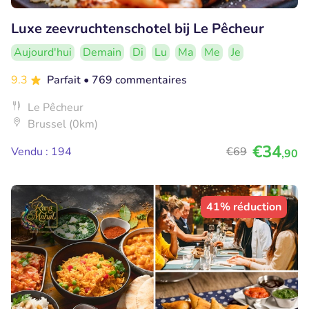
Luxe zeevruchtenschotel bij Le Pêcheur
Aujourd'hui
Demain
Di
Lu
Ma
Me
Je
9.3
Parfait
• 769 commentaires
Le Pêcheur
Brussel (0km)
€34
Vendu : 194
€69
,90
41% réduction