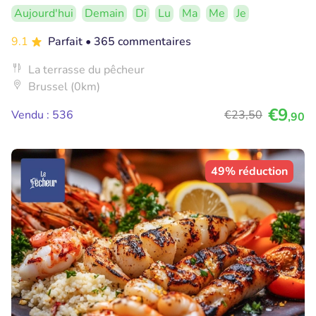
Aujourd'hui
Demain
Di
Lu
Ma
Me
Je
9.1
Parfait
• 365 commentaires
La terrasse du pêcheur
Brussel (0km)
€9
Vendu : 536
€23
,50
,90
49% réduction