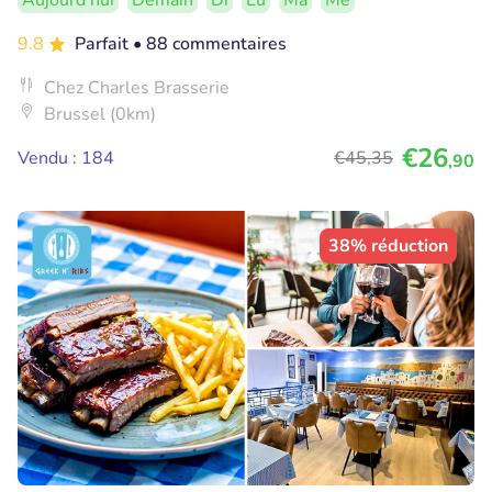
Aujourd'hui
Demain
Di
Lu
Ma
Me
9.8
Parfait
• 88 commentaires
Chez Charles Brasserie
Brussel (0km)
€26
Vendu : 184
€45
,35
,90
38% réduction