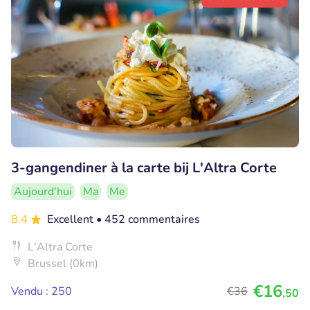
3-gangendiner à la carte bij L'Altra Corte
Aujourd'hui
Ma
Me
8.4
Excellent
• 452 commentaires
L'Altra Corte
Brussel (0km)
€16
Vendu : 250
€36
,50