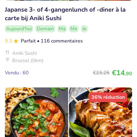
Japanse 3- of 4-gangenlunch of -diner à la
carte bij Aniki Sushi
Aujourd'hui
Demain
Ma
Me
Je
9.3
Parfait
• 116 commentaires
Aniki Sushi
Brussel (0km)
€14
Vendu : 60
€23
,25
,90
36% réduction