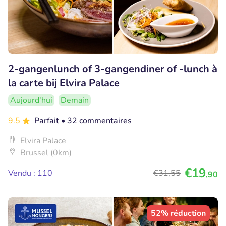
2-gangenlunch of 3-gangendiner of -lunch à
la carte bij Elvira Palace
Aujourd'hui
Demain
9.5
Parfait
• 32 commentaires
Elvira Palace
Brussel (0km)
€19
Vendu : 110
€31
,55
,90
52% réduction