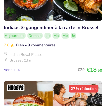
Indiaas 3-gangendiner à la carte in Brussel
Aujourd'hui
Demain
Lu
Ma
Me
Je
7.6
Bien
• 9 commentaires
Indian Royal Palace
Brussel (1km)
€18
Vendu : 4
€29
,50
27% réduction