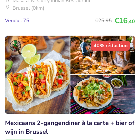
Masala ‘N' Curry Indian Restaurant
Brussel (0km)
€16
Vendu : 75
€25
,95
,40
40% réduction
Mexicaans 2-gangendiner à la carte + bier of
wijn in Brussel