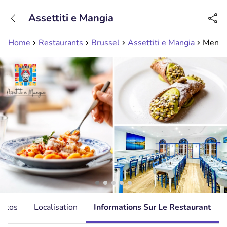
+31208089263
Assettiti e Mangia
Disponible jusqu'à 23:00 heures
Home
Restaurants
Brussel
Assettiti e Mangia
Menu s
hotos
Localisation
Informations Sur Le Restaurant