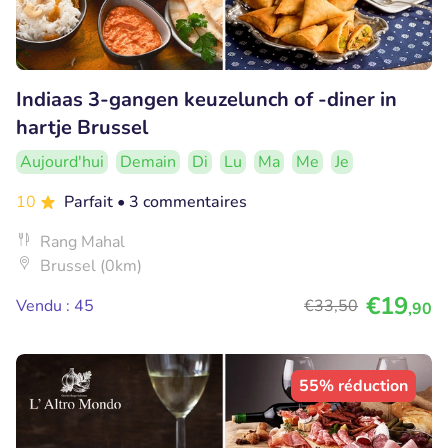
Indiaas 3-gangen keuzelunch of -diner in
hartje Brussel
Aujourd'hui
Demain
Di
Lu
Ma
Me
Je
10
Parfait
• 3 commentaires
Rang Mahal
Brussel (0km)
€19
Vendu : 45
€33
,50
,90
55% réduction