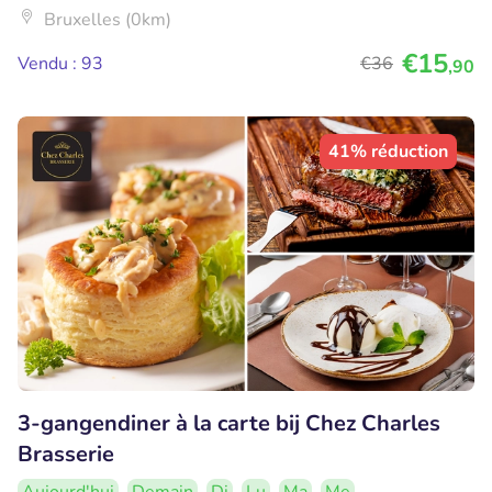
Bruxelles (0km)
€15
Vendu : 93
€36
,90
41% réduction
3-gangendiner à la carte bij Chez Charles
Brasserie