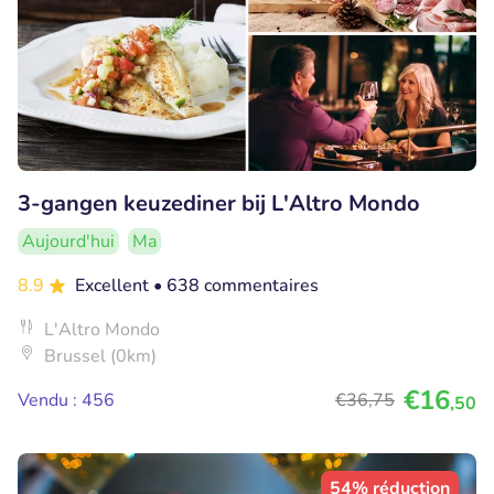
3-gangen keuzediner bij L'Altro Mondo
Aujourd'hui
Ma
8.9
Excellent
• 638 commentaires
L'Altro Mondo
Brussel (0km)
€16
Vendu : 456
€36
,75
,50
54% réduction