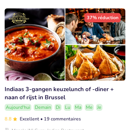
37% réduction
Indiaas 3-gangen keuzelunch of -diner +
naan of rijst in Brussel
Aujourd'hui
Demain
Di
Lu
Ma
Me
Je
8.8
Excellent
• 19 commentaires