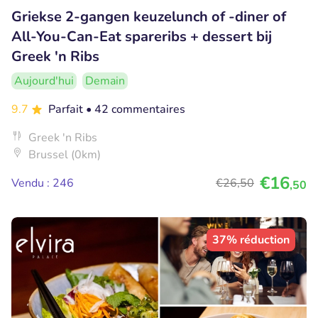
Griekse 2-gangen keuzelunch of -diner of
All-You-Can-Eat spareribs + dessert bij
Greek 'n Ribs
Aujourd'hui
Demain
9.7
Parfait
• 42 commentaires
Greek 'n Ribs
Brussel (0km)
€16
Vendu : 246
€26
,50
,50
37% réduction