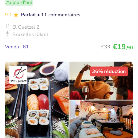
Aujourd'hui
9.1
Parfait
• 11 commentaires
El Quetzal 2
Bruxelles (0km)
€19
Vendu : 61
€33
,90
36% réduction