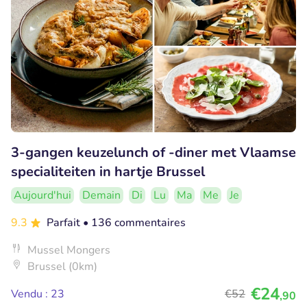
3-gangen keuzelunch of -diner met Vlaamse
specialiteiten in hartje Brussel
Aujourd'hui
Demain
Di
Lu
Ma
Me
Je
9.3
Parfait
• 136 commentaires
Mussel Mongers
Brussel (0km)
€24
Vendu : 23
€52
,90