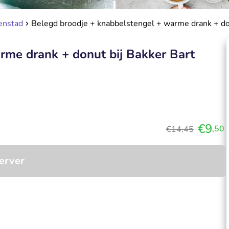
enstad
Belegd broodje + knabbelstengel + warme drank + don
rme drank + donut bij Bakker Bart
€9
,50
€14,45
erver