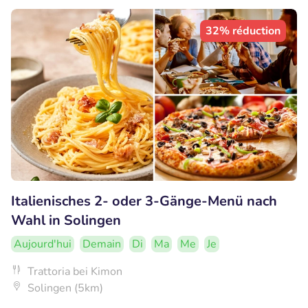
32% réduction
Italienisches 2- oder 3-Gänge-Menü nach
Wahl in Solingen
Aujourd'hui
Demain
Di
Ma
Me
Je
Trattoria bei Kimon
Solingen (5km)