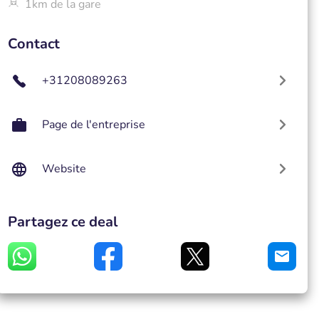
1km de la gare
Contact
+31208089263
Page de l'entreprise
Website
Partagez ce deal