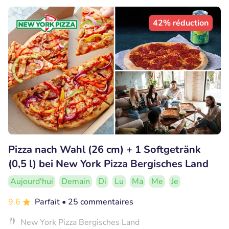
42% réduction
Pizza nach Wahl (26 cm) + 1 Softgetränk
(0,5 l) bei New York Pizza Bergisches Land
Aujourd'hui
Demain
Di
Lu
Ma
Me
Je
9.6
Parfait
• 25 commentaires
New York Pizza Bergisches Land