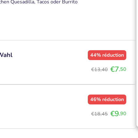
en Quesadilla, Tacos oder Burrito
Wahl
44%
réduction
€7
,50
€13,40
46%
réduction
€9
,90
€18,45