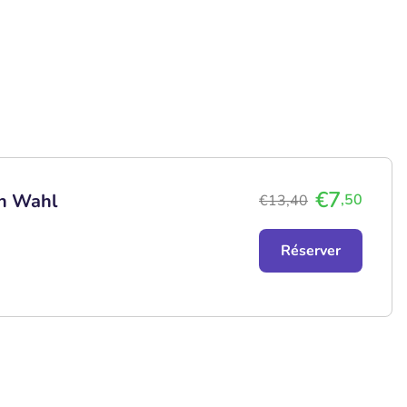
€7
ch Wahl
,50
€13,40
Réserver