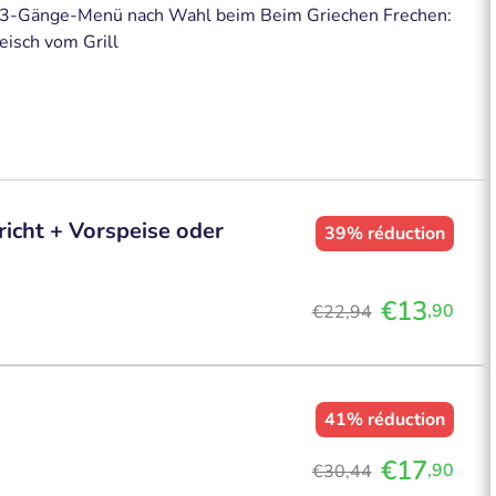
r 3-Gänge-Menü nach Wahl beim Beim Griechen Frechen:
eisch vom Grill
cht + Vorspeise oder
39%
réduction
€13
,90
€22,94
41%
réduction
€17
,90
€30,44