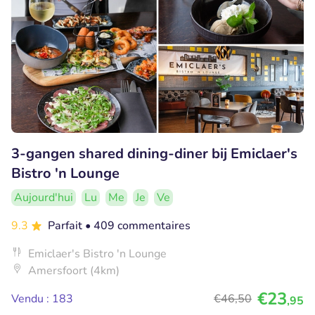
3-gangen shared dining-diner bij Emiclaer's
Bistro 'n Lounge
Aujourd'hui
Lu
Me
Je
Ve
9.3
Parfait
• 409 commentaires
Emiclaer's Bistro 'n Lounge
Amersfoort (4km)
€23
Vendu : 183
€46
,50
,95