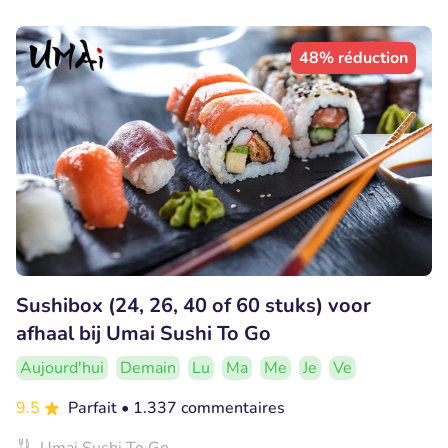
48% réduction
Sushibox (24, 26, 40 of 60 stuks) voor
afhaal bij Umai Sushi To Go
Aujourd'hui
Demain
Lu
Ma
Me
Je
Ve
9.5
Parfait
• 1.337 commentaires