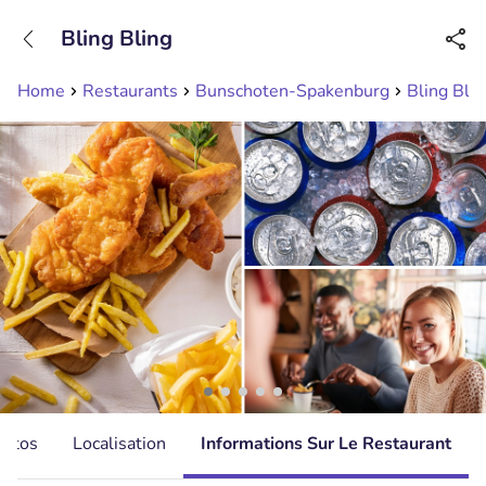
+31208089263
Bling Bling
Disponible jusqu'à 23:00 heures
Home
Restaurants
Bunschoten-Spakenburg
Bling Blin
hotos
Localisation
Informations Sur Le Restaurant