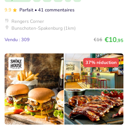
9.9
Parfait
• 41 commentaires
Rengers Corner
Bunschoten-Spakenburg (1km)
€10
Vendu : 309
€16
,95
37% réduction