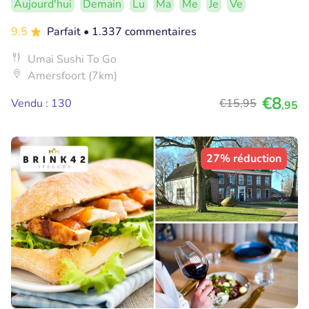
Aujourd'hui
Demain
Lu
Ma
Me
Je
Ve
9.5
Parfait
• 1.337 commentaires
Umai Sushi To Go
Amersfoort (7km)
€8
Vendu : 130
€15
,95
,95
27% réduction