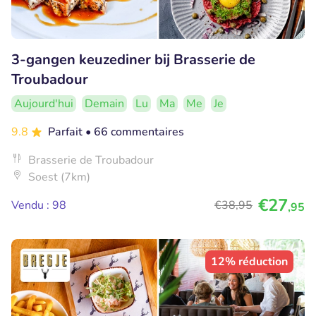
3-gangen keuzediner bij Brasserie de
Troubadour
Aujourd'hui
Demain
Lu
Ma
Me
Je
9.8
Parfait
• 66 commentaires
Brasserie de Troubadour
Soest (7km)
€27
Vendu : 98
€38
,95
,95
12% réduction