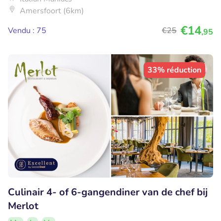
Amersfoort (6km)
€14
Vendu : 75
€25
,95
33% réduction
Culinair 4- of 6-gangendiner van de chef bij
Merlot