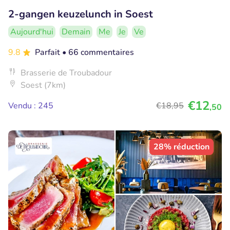
2-gangen keuzelunch in Soest
Aujourd'hui
Demain
Me
Je
Ve
9.8
Parfait
• 66 commentaires
Brasserie de Troubadour
Soest (7km)
€12
Vendu : 245
€18
,95
,50
28% réduction