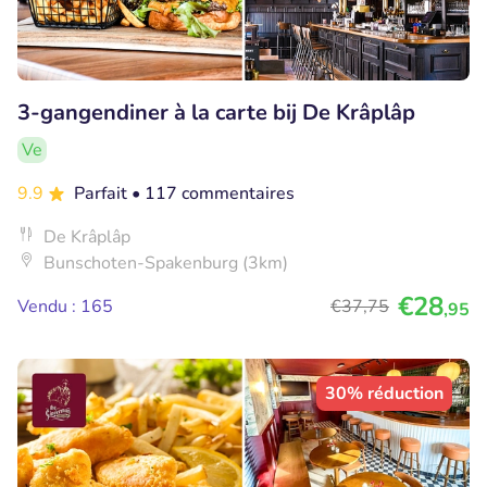
3-gangendiner à la carte bij De Krâplâp
Ve
9.9
Parfait
• 117 commentaires
De Krâplâp
Bunschoten-Spakenburg (3km)
€28
Vendu : 165
€37
,75
,95
30% réduction