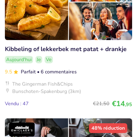
Kibbeling of lekkerbek met patat + drankje
Aujourd'hui
Je
Ve
9.5
Parfait
• 6 commentaires
The Gingerman Fish&Chips
Bunschoten-Spakenburg (3km)
€14
Vendu : 47
€21
,50
,95
48% réduction