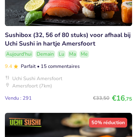
Sushibox (32, 56 of 80 stuks) voor afhaal bij
Uchi Sushi in hartje Amersfoort
Aujourd'hui
Demain
Lu
Ma
Me
9.4
Parfait
• 15 commentaires
Uchi Sushi Amersfoort
Amersfoort (7km)
€16
Vendu : 291
€33
,50
,75
50% réduction