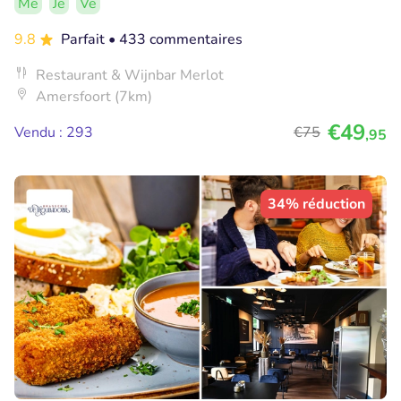
Me
Je
Ve
9.8
Parfait
• 433 commentaires
Restaurant & Wijnbar Merlot
Amersfoort (7km)
€49
Vendu : 293
€75
,95
34% réduction