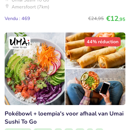
Umai Sushi To Go
Amersfoort (7km)
€12
Vendu : 469
€24
,95
,95
44% réduction
Pokébowl + loempia's voor afhaal van Umai
Sushi To Go