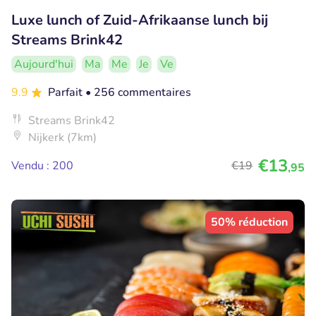
Luxe lunch of Zuid-Afrikaanse lunch bij
Streams Brink42
Aujourd'hui
Ma
Me
Je
Ve
9.9
Parfait
• 256 commentaires
Streams Brink42
Nijkerk (7km)
€13
Vendu : 200
€19
,95
50% réduction