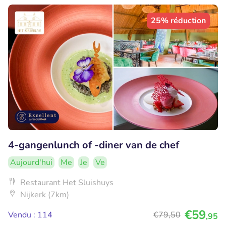
25% réduction
4-gangenlunch of -diner van de chef
Aujourd'hui
Me
Je
Ve
Restaurant Het Sluishuys
Nijkerk (7km)
€59
Vendu : 114
€79
,50
,95