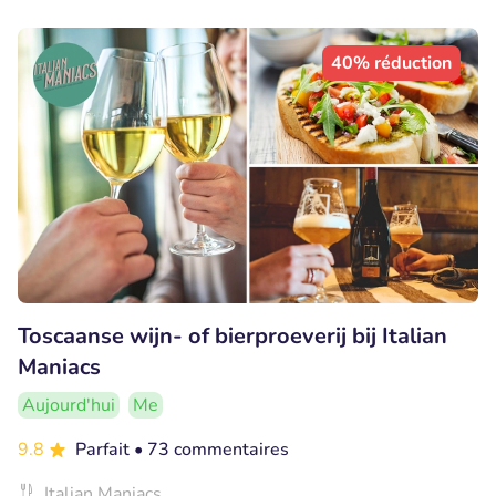
40% réduction
Toscaanse wijn- of bierproeverij bij Italian
Maniacs
Aujourd'hui
Me
9.8
Parfait
• 73 commentaires
Italian Maniacs