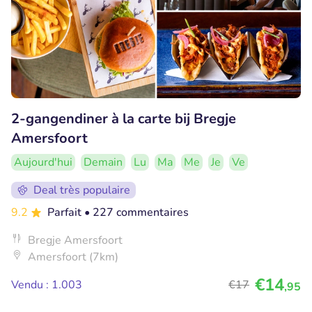
2-gangendiner à la carte bij Bregje
Amersfoort
Aujourd'hui
Demain
Lu
Ma
Me
Je
Ve
Deal très populaire
9.2
Parfait
• 227 commentaires
Bregje Amersfoort
Amersfoort (7km)
€14
Vendu : 1.003
€17
,95