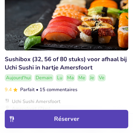
Sushibox (32, 56 of 80 stuks) voor afhaal bij
Uchi Sushi in hartje Amersfoort
Aujourd'hui
Demain
Lu
Ma
Me
Je
Ve
9.4
Parfait
• 15 commentaires
Uchi Sushi Amersfoort
Amersfoort (7km)
Réserver
€16
Vendu : 24
€33
,50
,75
Découvrir
Hôtels
Restaurants
Réservations
Menu