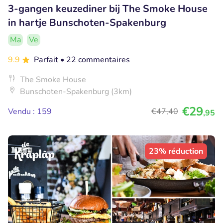
3-gangen keuzediner bij The Smoke House
in hartje Bunschoten-Spakenburg
Ma
Ve
9.9
Parfait
• 22 commentaires
The Smoke House
Bunschoten-Spakenburg (3km)
€29
Vendu : 159
€47
,40
,95
23% réduction