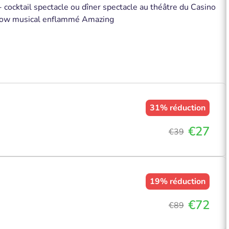
cocktail spectacle ou dîner spectacle au théâtre du Casino
u show musical enflammé Amazing
31%
réduction
€27
€39
19%
réduction
€72
€89