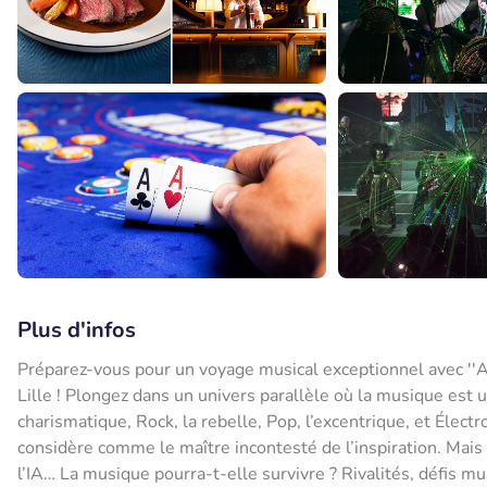
Plus d'infos
Préparez-vous pour un voyage musical exceptionnel avec ''A
Lille ! Plongez dans un univers parallèle où la musique est u
charismatique, Rock, la rebelle, Pop, l’excentrique, et Élec
considère comme le maître incontesté de l’inspiration. Mais l
l’IA… La musique pourra-t-elle survivre ? Rivalités, défis