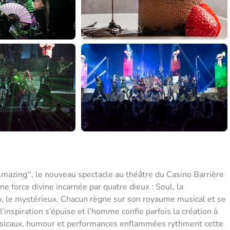
mazing'', le nouveau spectacle au théâtre du Casino Barrière
ne force divine incarnée par quatre dieux : Soul, la
tro, le mystérieux. Chacun règne sur son royaume musical et se
’inspiration s’épuise et l’homme confie parfois la création à
 musicaux, humour et performances enflammées rythment cette