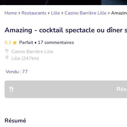
Home
Restaurants
Lille
Casino Barrière Lille
Amazing
Amazing - cocktail spectacle ou dîner s
9.3
Parfait
• 17 commentaires
Casino Barrière Lille
Lille (247km)
Vendu : 77
Rés
Résumé