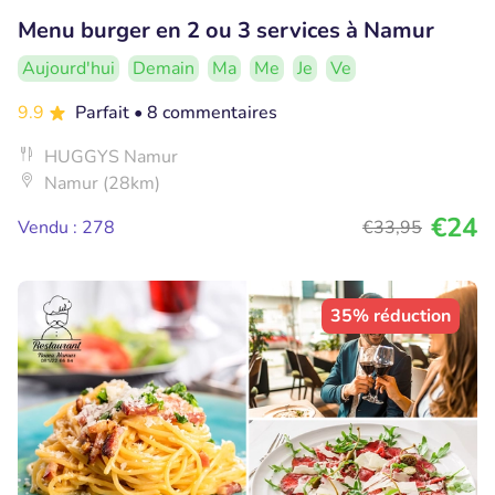
Menu burger en 2 ou 3 services à Namur
Aujourd'hui
Demain
Ma
Me
Je
Ve
9.9
Parfait
• 8 commentaires
HUGGYS Namur
Namur (28km)
€24
Vendu : 278
€33
,95
35% réduction