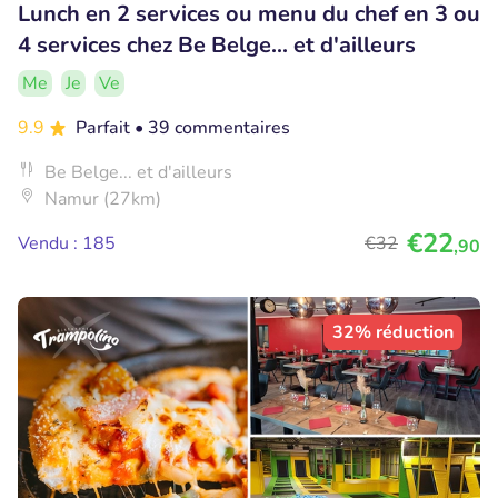
Lunch en 2 services ou menu du chef en 3 ou
4 services chez Be Belge... et d'ailleurs
Me
Je
Ve
9.9
Parfait
• 39 commentaires
Be Belge... et d'ailleurs
Namur (27km)
€22
Vendu : 185
€32
,90
32% réduction