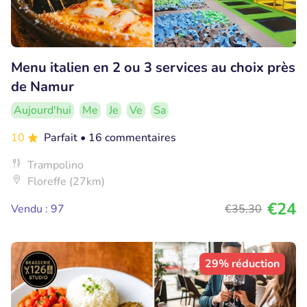
Menu italien en 2 ou 3 services au choix près
de Namur
Aujourd'hui
Me
Je
Ve
Sa
10
Parfait
• 16 commentaires
Trampolino
Floreffe (27km)
€24
Vendu : 97
€35
,30
29% réduction