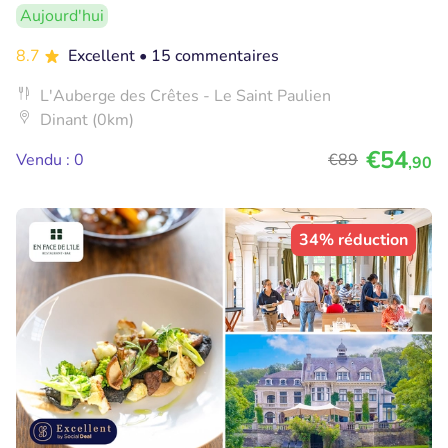
Aujourd'hui
8.7
Excellent
• 15 commentaires
L'Auberge des Crêtes - Le Saint Paulien
Dinant (0km)
€54
Vendu : 0
€89
,90
34% réduction