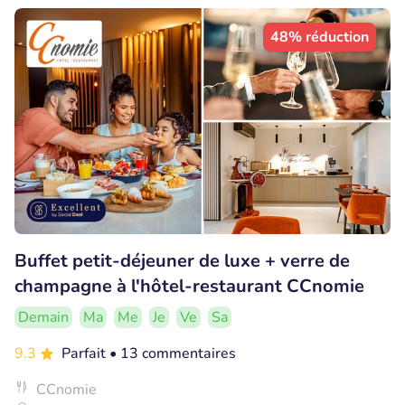
48% réduction
Buffet petit-déjeuner de luxe + verre de
champagne à l'hôtel-restaurant CCnomie
Demain
Ma
Me
Je
Ve
Sa
9.3
Parfait
• 13 commentaires
CCnomie