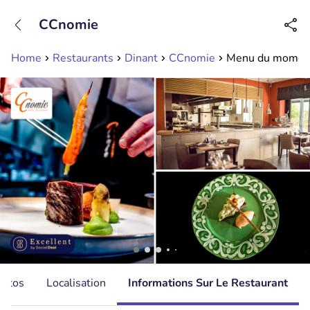
+31208089263
CCnomie
Disponible jusqu'à 23:00 heures
Home
Restaurants
Dinant
CCnomie
Menu du moment 
hotos
Localisation
Informations Sur Le Restaurant