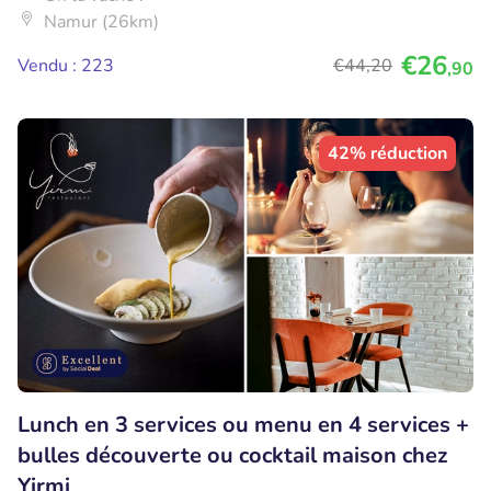
Namur (26km)
€26
Vendu : 223
€44
,20
,90
42% réduction
Lunch en 3 services ou menu en 4 services +
bulles découverte ou cocktail maison chez
Yirmi