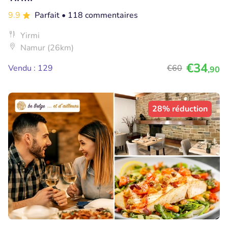
9.9
Parfait
• 118 commentaires
Yirmi
Namur (26km)
€34
Vendu : 129
€60
,90
28% réduction