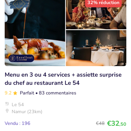
32% réduction
Menu en 3 ou 4 services + assiette surprise
du chef au restaurant Le 54
9.2
Parfait
• 83 commentaires
Le 54
Namur (23km)
€32
Vendu : 196
€48
,50