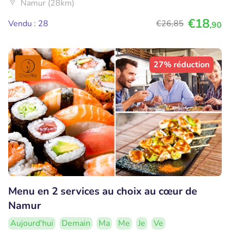
Namur (28km)
€18
Vendu : 28
€26
,85
,90
27% réduction
Menu en 2 services au choix au cœur de
Namur
Aujourd'hui
Demain
Ma
Me
Je
Ve