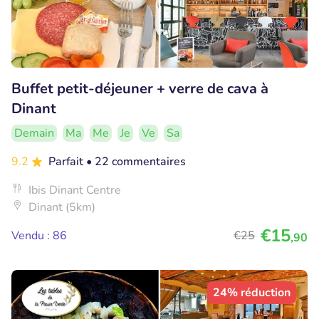
Buffet petit-déjeuner + verre de cava à
Dinant
Demain
Ma
Me
Je
Ve
Sa
9.2
Parfait
• 22 commentaires
Ibis Dinant Centre
Dinant (5km)
€15
Vendu : 86
€25
,90
24% réduction