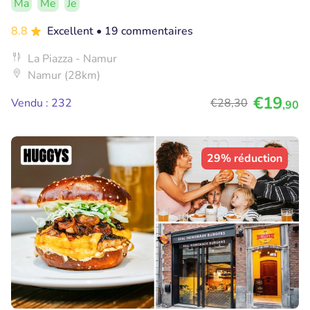
Ma
Me
Je
8.8
Excellent
• 19 commentaires
La Piazza - Namur
Namur (28km)
€19
Vendu : 232
€28
,30
,90
29% réduction