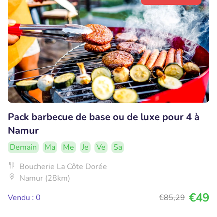
Pack barbecue de base ou de luxe pour 4 à
Namur
Demain
Ma
Me
Je
Ve
Sa
Boucherie La Côte Dorée
Namur (28km)
€49
Vendu : 0
€85
,29