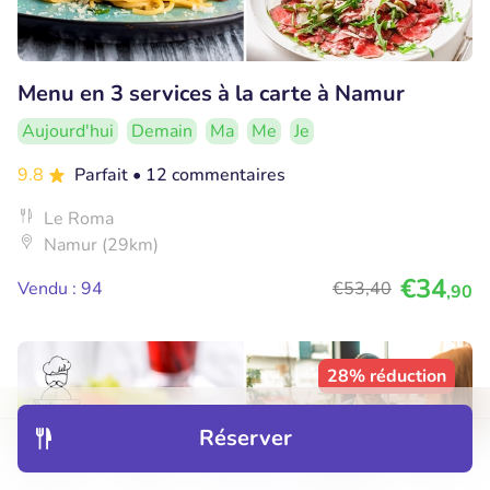
Menu en 3 services à la carte à Namur
Aujourd'hui
Demain
Ma
Me
Je
9.8
Parfait
• 12 commentaires
Le Roma
Namur (29km)
€34
Vendu : 94
€53
,40
,90
28% réduction
Réserver
Découvrir
Hôtels
Restaurants
Réservations
Menu