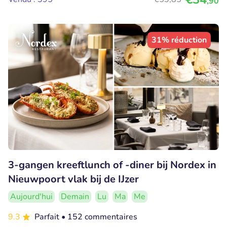
,90
31% réduction
3-gangen kreeftlunch of -diner bij Nordex in
Nieuwpoort vlak bij de IJzer
Aujourd'hui
Demain
Lu
Ma
Me
9.3
Parfait
• 152 commentaires