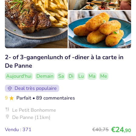
2- of 3-gangenlunch of -diner à la carte in
De Panne
Aujourd'hui
Demain
Sa
Di
Lu
Ma
Me
Deal très populaire
9
Parfait
• 89 commentaires
Le Petit Bonhomme
De Panne (11km)
€24
Vendu : 371
€40
,75
,90