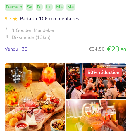
Demain
Sa
Di
Lu
Ma
Me
9.7
Parfait
• 106 commentaires
't Gouden Mandeken
Diksmuide (13km)
€23
Vendu : 35
€34
,50
,50
50% réduction