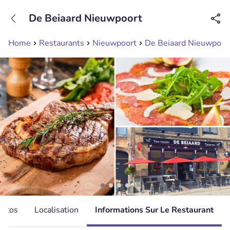
+31208089263
De Beiaard Nieuwpoort
Disponible jusqu'à 23:00 heures
Home
Restaurants
Nieuwpoort
De Beiaard Nieuwpoor
hotos
Localisation
Informations Sur Le Restaurant