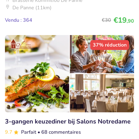
Brasserie Kommilfoo De Panne
De Panne (11km)
€19
Vendu : 364
€30
,90
37% réduction
3-gangen keuzediner bij Salons Notredame
9.7
Parfait
• 68 commentaires