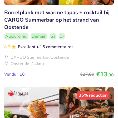
Borrelplank met warme tapas + cocktail bij
CARGO Summerbar op het strand van
Oostende
Aujourd'hui
Demain
Sa
Di
8.3
Excellent
• 16 commentaires
CARGO Summerbar Oostende
Oostende (14km)
€13
Vendu : 16
€27
,80
,90
35% réduction