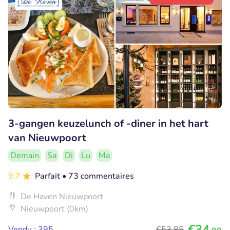
3-gangen keuzelunch of -diner in het hart
van Nieuwpoort
Demain
Sa
Di
Lu
Ma
9.7
Parfait
• 73 commentaires
De Haven Nieuwpoort
Nieuwpoort (0km)
€34
Vendu : 395
€53
,85