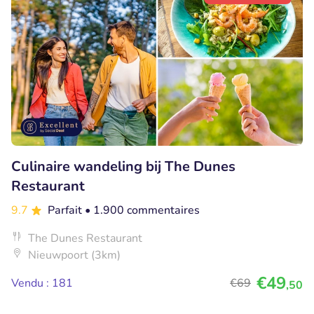
Culinaire wandeling bij The Dunes
Restaurant
9.7
Parfait
• 1.900 commentaires
The Dunes Restaurant
Nieuwpoort (3km)
€49
Vendu : 181
€69
,50