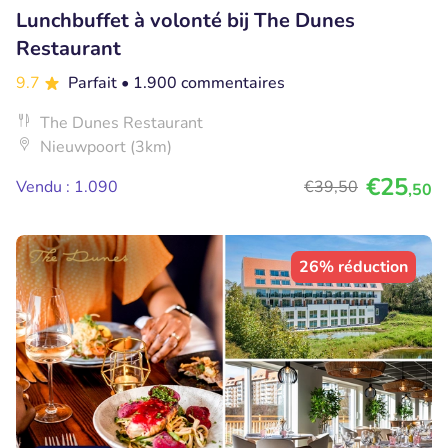
Lunchbuffet à volonté bij The Dunes
Restaurant
9.7
Parfait
• 1.900 commentaires
The Dunes Restaurant
Nieuwpoort (3km)
€25
Vendu : 1.090
€39
,50
,50
26% réduction