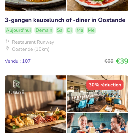
3-gangen keuzelunch of -diner in Oostende
Aujourd'hui
Demain
Sa
Di
Ma
Me
Restaurant Runway
Oostende (10km)
€39
Vendu : 107
€65
30% réduction