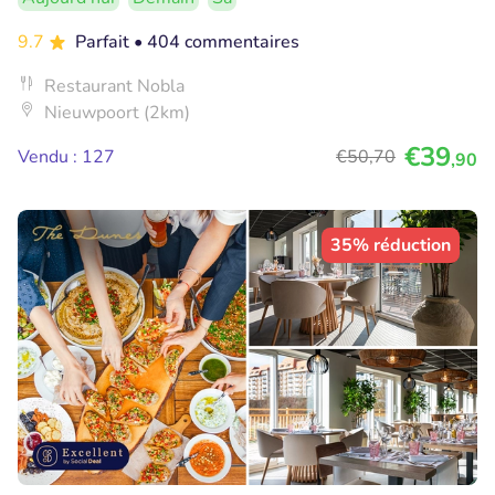
9.7
Parfait
• 404 commentaires
Restaurant Nobla
Nieuwpoort (2km)
€39
Vendu : 127
€50
,70
,90
35% réduction