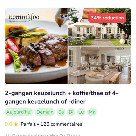
34% réduction
2-gangen keuzelunch + koffie/thee of 4-
gangen keuzelunch of -diner
Aujourd'hui
Demain
Sa
Di
Lu
Ma
9.6
Parfait
• 125 commentaires