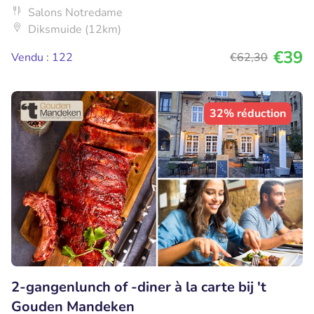
Salons Notredame
Diksmuide (12km)
€39
Vendu : 122
€62
,30
32% réduction
2-gangenlunch of -diner à la carte bij 't
Gouden Mandeken