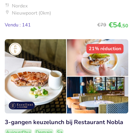
Nordex
Nieuwpoort (0km)
€54
Vendu : 141
€79
,50
21% réduction
3-gangen keuzelunch bij Restaurant Nobla
Aujourd'hui
Demain
Sa