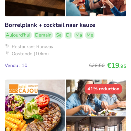
Borrelplank + cocktail naar keuze
Aujourd'hui
Demain
Sa
Di
Ma
Me
Restaurant Runway
Oostende (10km)
€19
Vendu : 10
€28
,50
,95
41% réduction