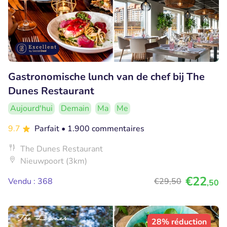
Gastronomische lunch van de chef bij The
Dunes Restaurant
Aujourd'hui
Demain
Ma
Me
9.7
Parfait
• 1.900 commentaires
The Dunes Restaurant
Nieuwpoort (3km)
€22
Vendu : 368
€29
,50
,50
28% réduction