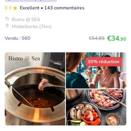
8.8
Excellent
• 143 commentaires
Bistro @ SEA
Middelkerke (7km)
€34
Vendu : 560
€54
,85
,90
30% réduction