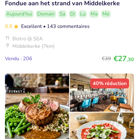
Fondue aan het strand van Middelkerke
Aujourd'hui
Demain
Sa
Di
Lu
Ma
Me
8.8
Excellent
• 143 commentaires
Bistro @ SEA
Middelkerke (7km)
€27
Vendu : 206
€39
,30
40% réduction