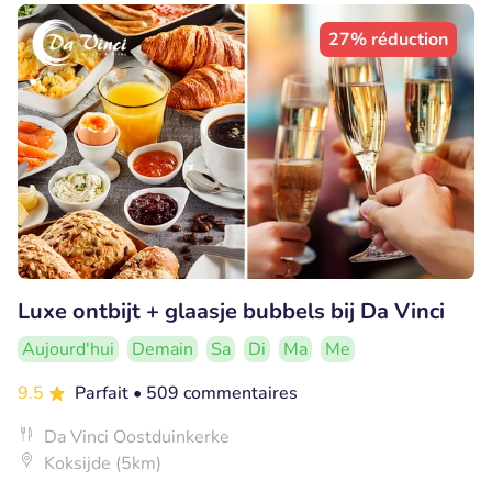
27% réduction
Luxe ontbijt + glaasje bubbels bij Da Vinci
Aujourd'hui
Demain
Sa
Di
Ma
Me
9.5
Parfait
• 509 commentaires
Da Vinci Oostduinkerke
Koksijde (5km)