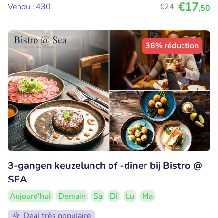
€17
Vendu : 430
€24
,50
36% réduction
3-gangen keuzelunch of -diner bij Bistro @
SEA
Aujourd'hui
Demain
Sa
Di
Lu
Ma
Deal très populaire