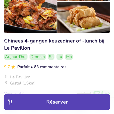
Chinees 4-gangen keuzediner of -lunch bij
Le Pavillon
Aujourd'hui
Demain
Sa
Lu
Ma
9.7
Parfait
• 63 commentaires
Le Pavillon
Gistel (15km)
€24
Vendu : 42
€38
,30
,90
Réserver
Découvrir
Hôtels
Restaurants
Réservations
Menu
53% réduction