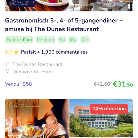
Gastronomisch 3-, 4- of 5-gangendiner +
amuse bij The Dunes Restaurant
Aujourd'hui
Demain
Sa
Ma
Me
9.7
Parfait
• 1.900 commentaires
The Dunes Restaurant
Nieuwpoort (3km)
€31
Vendu : 958
€42
,50
,50
24% réduction