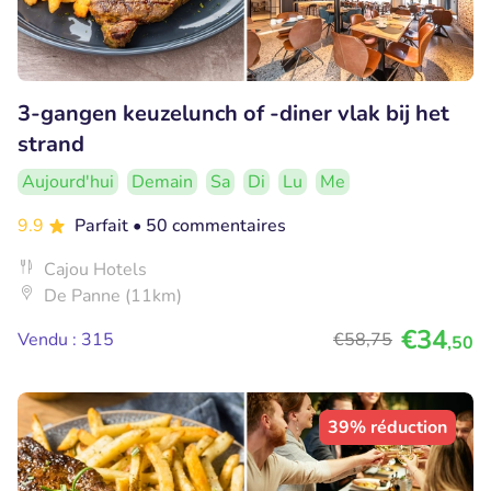
3-gangen keuzelunch of -diner vlak bij het
strand
Aujourd'hui
Demain
Sa
Di
Lu
Me
9.9
Parfait
• 50 commentaires
Cajou Hotels
De Panne (11km)
€34
Vendu : 315
€58
,75
,50
39% réduction