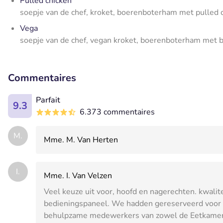
Pulled chicken
soepje van de chef, kroket, boerenboterham met pulled 
Vega
soepje van de chef, vegan kroket, boerenboterham met b
Commentaires
Parfait
9.3
6.373 commentaires
M.
Mme. M. Van Herten
I.
Mme. I. Van Velzen
Veel keuze uit voor, hoofd en nagerechten. kwalite
bedieningspaneel. We hadden gereserveerd voor 4
behulpzame medewerkers van zowel de Eetkamer als