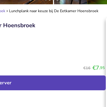
oek
Lunchplank naar keuze bij De Eetkamer Hoensbroek
er Hoensbroek
€7
,95
€16
erver