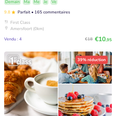
Demain
Ma
Me
Je
Ve
9.8
Parfait
• 165 commentaires
First Class
Amersfoort (0km)
€10
Vendu : 4
€18
,95
39% réduction