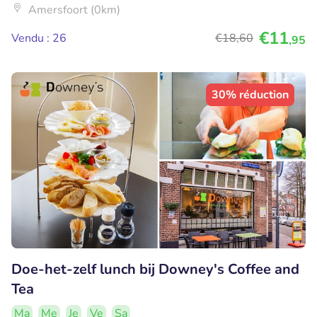
Amersfoort (0km)
€11
Vendu : 26
€18
,60
,95
30% réduction
Doe-het-zelf lunch bij Downey's Coffee and
Tea
Ma
Me
Je
Ve
Sa