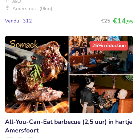
J&D
Amersfoort (0km)
€14
Vendu : 312
€25
,95
25% réduction
All-You-Can-Eat barbecue (2,5 uur) in hartje
Amersfoort