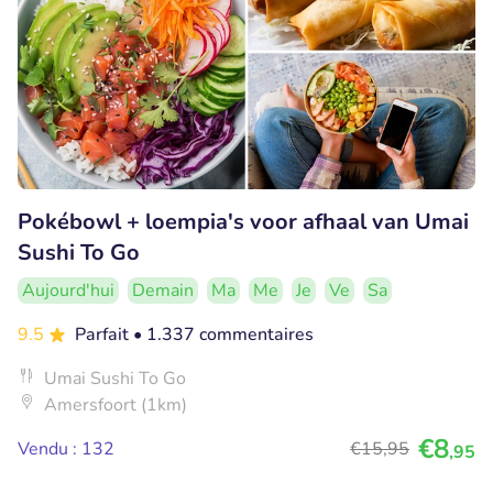
Pokébowl + loempia's voor afhaal van Umai
Sushi To Go
Aujourd'hui
Demain
Ma
Me
Je
Ve
Sa
9.5
Parfait
• 1.337 commentaires
Umai Sushi To Go
Amersfoort (1km)
€8
Vendu : 132
€15
,95
,95