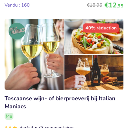
€12
Vendu : 160
€18
,95
,95
40% réduction
Toscaanse wijn- of bierproeverij bij Italian
Maniacs
Me
9.8
Parfait
• 73 commentaires