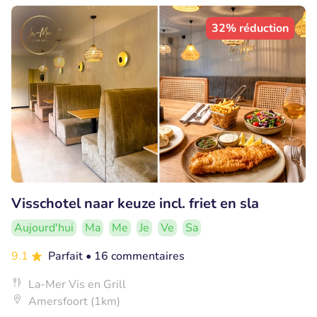
32% réduction
Visschotel naar keuze incl. friet en sla
Aujourd'hui
Ma
Me
Je
Ve
Sa
9.1
Parfait
• 16 commentaires
La-Mer Vis en Grill
Amersfoort (1km)