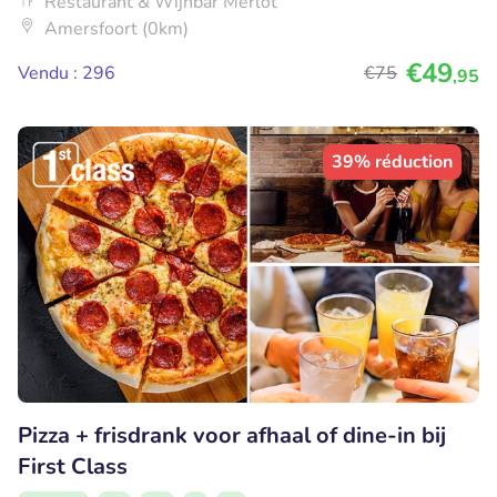
Restaurant & Wijnbar Merlot
Amersfoort (0km)
€49
Vendu : 296
€75
,95
39% réduction
Pizza + frisdrank voor afhaal of dine-in bij
First Class