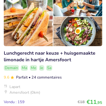
Lunchgerecht naar keuze + huisgemaakte
limonade in hartje Amersfoort
Demain
Ma
Me
Je
Sa
9.6
Parfait
• 24 commentaires
Lapart
Amersfoort (0km)
€11
Vendu : 159
€18
,95