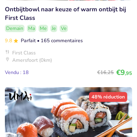
Ontbijtbowl naar keuze of warm ontbijt bij
First Class
Demain
Ma
Me
Je
Ve
9.8
Parfait
• 165 commentaires
First Class
Amersfoort (0km)
€9
Vendu : 18
€16
,25
,95
48% réduction