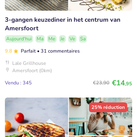
3-gangen keuzediner in het centrum van
Amersfoort
Aujourd'hui
Ma
Me
Je
Ve
Sa
9.8
Parfait
• 31 commentaires
Lale Grillhouse
Amersfoort (0km)
€14
Vendu : 345
€23
,90
,95
25% réduction