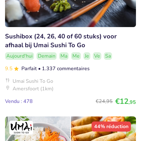
Sushibox (24, 26, 40 of 60 stuks) voor
afhaal bij Umai Sushi To Go
Aujourd'hui
Demain
Ma
Me
Je
Ve
Sa
9.5
Parfait
• 1.337 commentaires
Umai Sushi To Go
Amersfoort (1km)
€12
Vendu : 478
€24
,95
,95
44% réduction