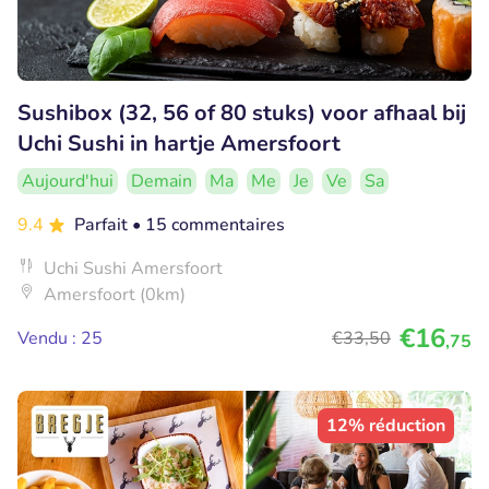
Sushibox (32, 56 of 80 stuks) voor afhaal bij
Uchi Sushi in hartje Amersfoort
Aujourd'hui
Demain
Ma
Me
Je
Ve
Sa
9.4
Parfait
• 15 commentaires
Uchi Sushi Amersfoort
Amersfoort (0km)
€16
Vendu : 25
€33
,50
,75
12% réduction