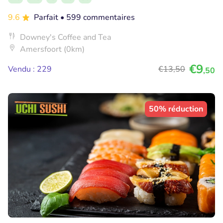
9.6
Parfait
• 599 commentaires
Downey's Coffee and Tea
Amersfoort (0km)
€9
Vendu : 229
€13
,50
,50
50% réduction