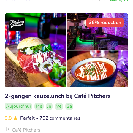
36% réduction
2-gangen keuzelunch bij Café Pitchers
Aujourd'hui
Me
Je
Ve
Sa
9.8
Parfait
• 702 commentaires
Café Pitchers