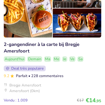
2-gangendiner à la carte bij Bregje
Amersfoort
Aujourd'hui
Demain
Ma
Me
Je
Ve
Sa
Deal très populaire
9.2
Parfait
• 228 commentaires
Bregje Amersfoort
Amersfoort (0km)
€14
Vendu : 1.009
€17
,95