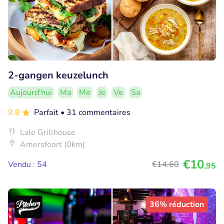
2-gangen keuzelunch
Aujourd'hui
Ma
Me
Je
Ve
Sa
9.8
Parfait
• 31 commentaires
Lale Grillhouse
Amersfoort (0km)
€10
Vendu : 54
€14
,60
,95
36% réduction