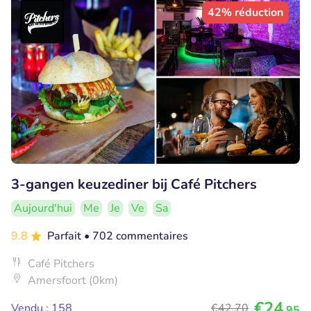
42% réduction
3-gangen keuzediner bij Café Pitchers
Aujourd'hui
Me
Je
Ve
Sa
9.8
Parfait
• 702 commentaires
Café Pitchers
Amersfoort (0km)
€24
Vendu : 158
€42
,70
,95