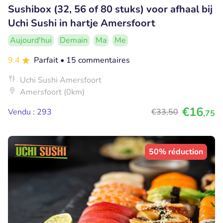
Sushibox (32, 56 of 80 stuks) voor afhaal bij
Uchi Sushi in hartje Amersfoort
Aujourd'hui
Demain
Ma
Me
9.4
Parfait
• 15 commentaires
Uchi Sushi Amersfoort
Amersfoort (0km)
€16
Vendu : 293
€33
,50
,75
50% réduction