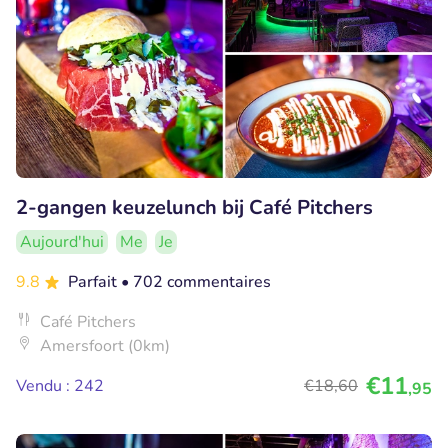
2-gangen keuzelunch bij Café Pitchers
Aujourd'hui
Me
Je
9.8
Parfait
• 702 commentaires
Café Pitchers
Amersfoort (0km)
€11
Vendu : 242
€18
,60
,95