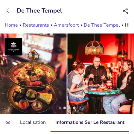
+31208089263
De Thee Tempel
Disponible jusqu'à 23:00 heures
Home
Restaurants
Amersfoort
De Thee Tempel
High
hotos
Localisation
Informations Sur Le Restaurant