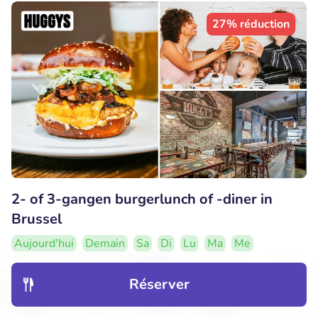
27% réduction
2- of 3-gangen burgerlunch of -diner in
Brussel
Aujourd'hui
Demain
Sa
Di
Lu
Ma
Me
10
Parfait
• 2 commentaires
Réserver
HUGGYS Brussels 2 - Louise
Découvrir
Hôtels
Restaurants
Réservations
Menu
Sint-Gillis (1km)