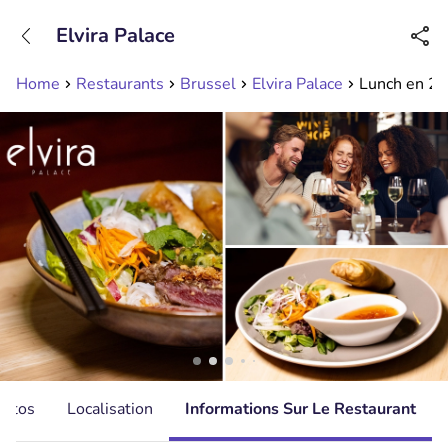
+31208089263
Elvira Palace
Disponible jusqu'à 23:00 heures
Home
Restaurants
Brussel
Elvira Palace
Lunch en 2 s
hotos
Localisation
Informations Sur Le Restaurant