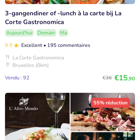
3-gangendiner of -lunch à la carte bij La
Corte Gastronomica
Aujourd'hui
Demain
Ma
8.9
Excellent
• 195 commentaires
La Corte Gastronomica
Bruxelles (0km)
€15
Vendu : 92
€36
,90
55% réduction