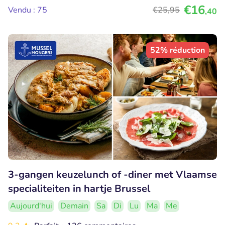
€16
Vendu : 75
€25
,95
,40
52% réduction
3-gangen keuzelunch of -diner met Vlaamse
specialiteiten in hartje Brussel
Aujourd'hui
Demain
Sa
Di
Lu
Ma
Me