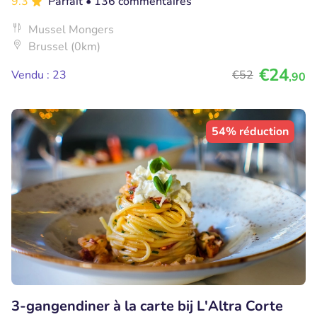
9.3
Parfait
• 136 commentaires
Mussel Mongers
Brussel (0km)
€24
Vendu : 23
€52
,90
54% réduction
3-gangendiner à la carte bij L'Altra Corte