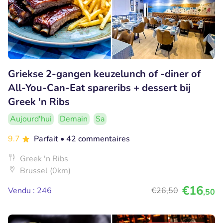
Griekse 2-gangen keuzelunch of -diner of
All-You-Can-Eat spareribs + dessert bij
Greek 'n Ribs
Aujourd'hui
Demain
Sa
9.7
Parfait
• 42 commentaires
Greek 'n Ribs
Brussel (0km)
€16
Vendu : 246
€26
,50
,50