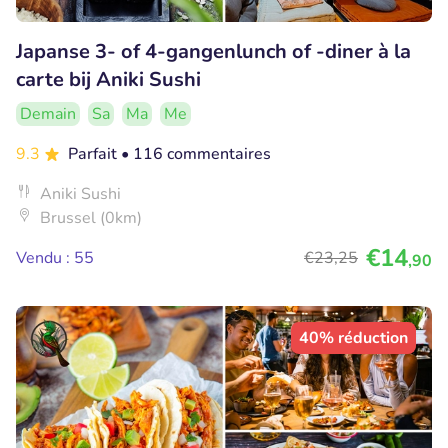
Japanse 3- of 4-gangenlunch of -diner à la
carte bij Aniki Sushi
Demain
Sa
Ma
Me
9.3
Parfait
• 116 commentaires
Aniki Sushi
Brussel (0km)
€14
Vendu : 55
€23
,25
,90
40% réduction