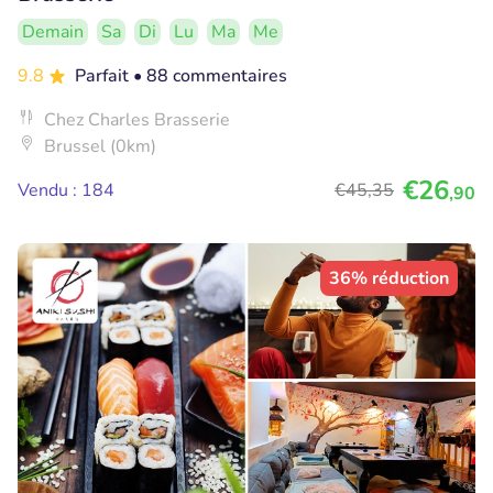
Demain
Sa
Di
Lu
Ma
Me
9.8
Parfait
• 88 commentaires
Chez Charles Brasserie
Brussel (0km)
€26
Vendu : 184
€45
,35
,90
36% réduction