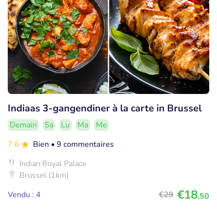
Indiaas 3-gangendiner à la carte in Brussel
Demain
Sa
Lu
Ma
Me
7.6
Bien
• 9 commentaires
Indian Royal Palace
Brussel (1km)
€18
Vendu : 4
€29
,50