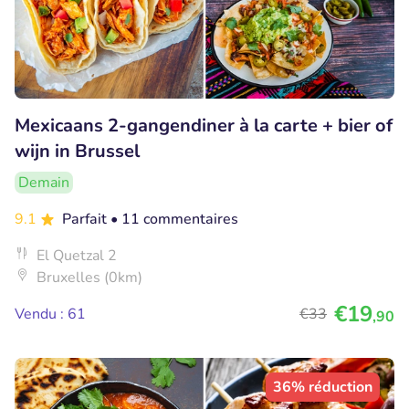
Mexicaans 2-gangendiner à la carte + bier of
wijn in Brussel
Demain
9.1
Parfait
• 11 commentaires
El Quetzal 2
Bruxelles (0km)
€19
Vendu : 61
€33
,90
36% réduction