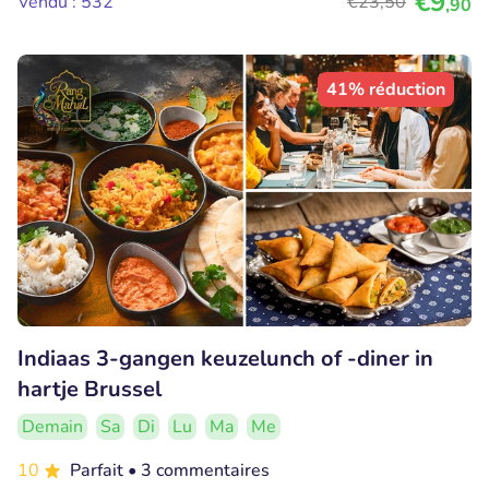
€9
Vendu : 532
€23
,50
,90
41% réduction
Indiaas 3-gangen keuzelunch of -diner in
hartje Brussel
Demain
Sa
Di
Lu
Ma
Me
10
Parfait
• 3 commentaires