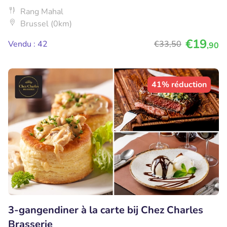
Rang Mahal
Brussel (0km)
€19
Vendu : 42
€33
,50
,90
41% réduction
3-gangendiner à la carte bij Chez Charles
Brasserie