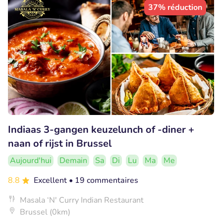
37% réduction
Indiaas 3-gangen keuzelunch of -diner +
naan of rijst in Brussel
Aujourd'hui
Demain
Sa
Di
Lu
Ma
Me
8.8
Excellent
• 19 commentaires
Masala ‘N' Curry Indian Restaurant
Brussel (0km)