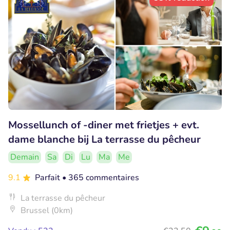
Mossellunch of -diner met frietjes + evt.
dame blanche bij La terrasse du pêcheur
Demain
Sa
Di
Lu
Ma
Me
9.1
Parfait
• 365 commentaires
La terrasse du pêcheur
Brussel (0km)