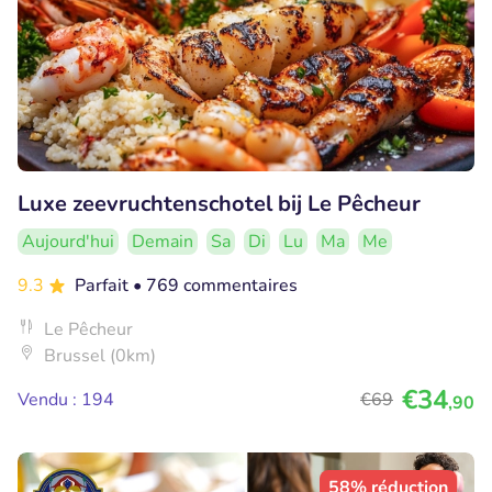
Luxe zeevruchtenschotel bij Le Pêcheur
Aujourd'hui
Demain
Sa
Di
Lu
Ma
Me
9.3
Parfait
• 769 commentaires
Le Pêcheur
Brussel (0km)
€34
Vendu : 194
€69
,90
58% réduction