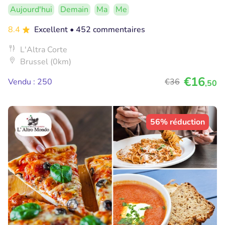
Aujourd'hui
Demain
Ma
Me
8.4
Excellent
• 452 commentaires
L'Altra Corte
Brussel (0km)
€16
Vendu : 250
€36
,50
56% réduction