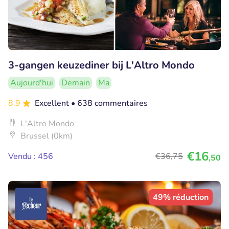
3-gangen keuzediner bij L'Altro Mondo
Aujourd'hui
Demain
Ma
8.9
Excellent
• 638 commentaires
L'Altro Mondo
Brussel (0km)
€16
Vendu : 456
€36
,75
,50
49% réduction