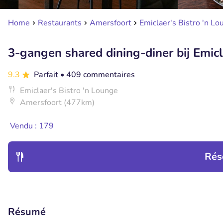
Home
Restaurants
Amersfoort
Emiclaer's Bistro 'n Lo
3-gangen shared dining-diner bij Emicl
9.3
Parfait
• 409 commentaires
Emiclaer's Bistro 'n Lounge
Amersfoort (477km)
Vendu : 179
Rés
Résumé