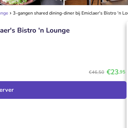
unge
3-gangen shared dining-diner bij Emiclaer's Bistro 'n L
aer's Bistro 'n Lounge
€23
,95
€46,50
erver