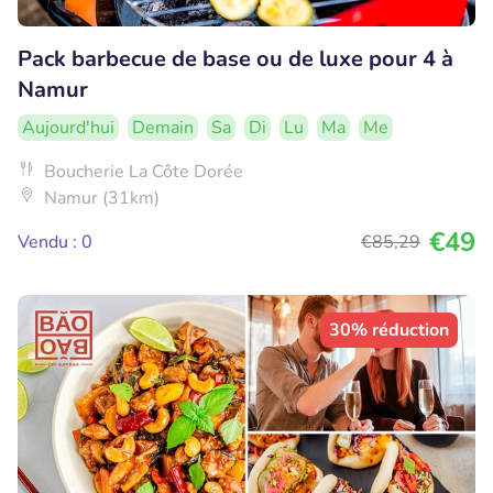
Pack barbecue de base ou de luxe pour 4 à
Namur
Aujourd'hui
Demain
Sa
Di
Lu
Ma
Me
Boucherie La Côte Dorée
Namur (31km)
€49
Vendu : 0
€85
,29
30% réduction