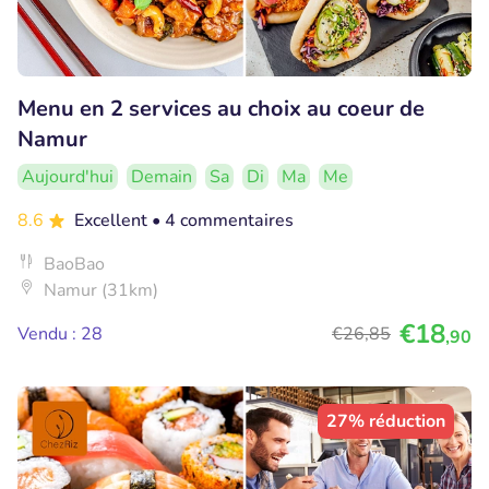
Menu en 2 services au choix au coeur de
Namur
Aujourd'hui
Demain
Sa
Di
Ma
Me
8.6
Excellent
• 4 commentaires
BaoBao
Namur (31km)
€18
Vendu : 28
€26
,85
,90
27% réduction