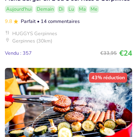
Aujourd'hui
Demain
Di
Lu
Ma
Me
9.8
Parfait
• 14 commentaires
HUGGYS Gerpinnes
Gerpinnes (30km)
€24
Vendu : 357
€33
,95
43% réduction