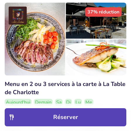
37% réduction
Menu en 2 ou 3 services à la carte à La Table
de Charlotte
Aujourd'hui
Demain
Sa
Di
Lu
Me
9.5
Parfait
• 41 commentaires
Réserver
Découvrir
Hôtels
Restaurants
Réservations
Menu
La table de Charlotte