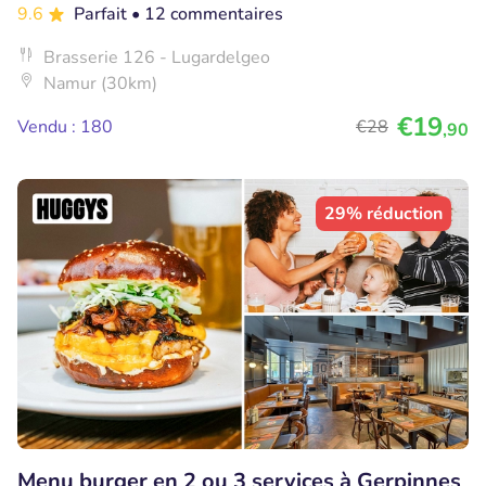
9.6
Parfait
• 12 commentaires
Brasserie 126 - Lugardelgeo
Namur (30km)
€19
Vendu : 180
€28
,90
29% réduction
Menu burger en 2 ou 3 services à Gerpinnes