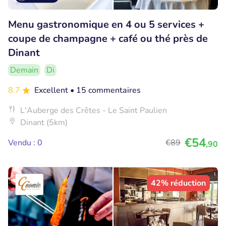
Menu gastronomique en 4 ou 5 services +
coupe de champagne + café ou thé près de
Dinant
Demain
Di
8.7
Excellent
• 15 commentaires
L'Auberge des Crêtes - Le Saint Paulien
Dinant (5km)
€54
Vendu : 0
€89
,90
42% réduction