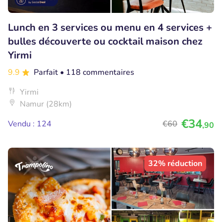
Lunch en 3 services ou menu en 4 services +
bulles découverte ou cocktail maison chez
Yirmi
9.9
Parfait
• 118 commentaires
Yirmi
Namur (28km)
€34
Vendu : 124
€60
,90
32% réduction