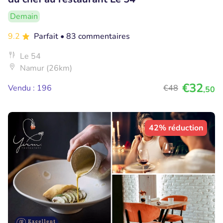
Demain
9.2
Parfait
• 83 commentaires
Le 54
Namur (26km)
€32
Vendu : 196
€48
,50
42% réduction