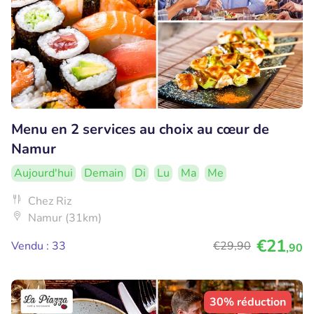
Menu en 2 services au choix au cœur de
Namur
Aujourd'hui
Demain
Di
Lu
Ma
Me
Chez Riz
Namur (31km)
€21
Vendu : 33
€29
,90
,90
30% réduction