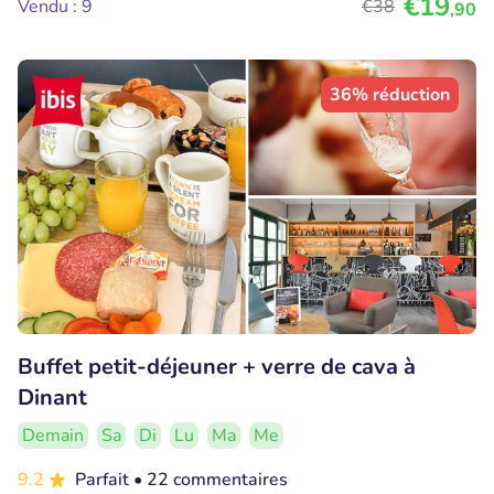
€19
Vendu : 9
€38
,90
36% réduction
Buffet petit-déjeuner + verre de cava à
Dinant
Demain
Sa
Di
Lu
Ma
Me
9.2
Parfait
• 22 commentaires