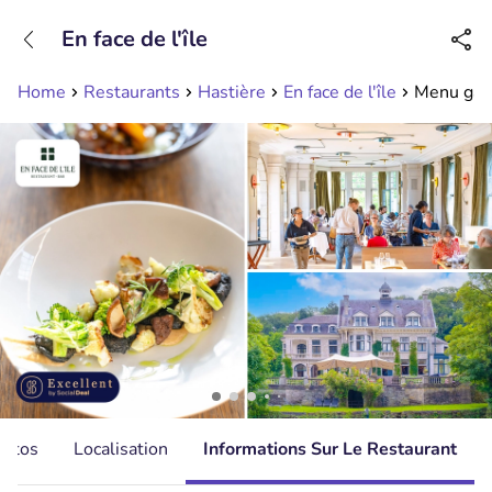
+31208089263
En face de l'île
Disponible jusqu'à 23:00 heures
Home
Restaurants
Hastière
En face de l'île
Menu gast
hotos
Localisation
Informations Sur Le Restaurant