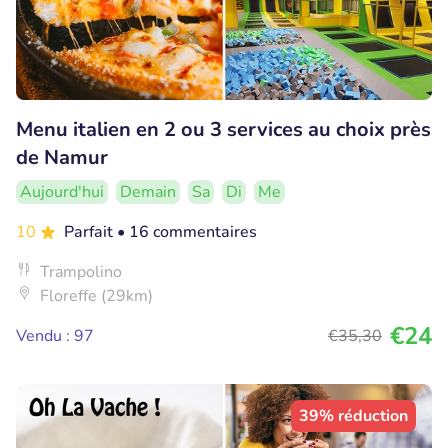
Menu italien en 2 ou 3 services au choix près
de Namur
Aujourd'hui
Demain
Sa
Di
Me
10
Parfait
• 16 commentaires
Trampolino
Floreffe (29km)
€24
Vendu : 97
€35
,30
39% réduction