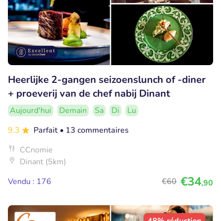
Heerlijke 2-gangen seizoenslunch of -diner
+ proeverij van de chef nabij Dinant
Aujourd'hui
Demain
Sa
Di
Lu
9.3
Parfait
• 13 commentaires
CCnomie
Dinant (5km)
€34
Vendu : 176
€60
,90