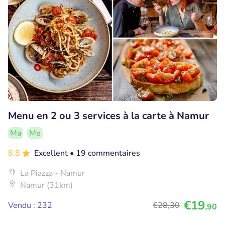
Menu en 2 ou 3 services à la carte à Namur
Ma
Me
8.8
Excellent
• 19 commentaires
La Piazza - Namur
Namur (31km)
€19
Vendu : 232
€28
,30
,90