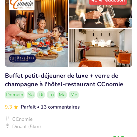
48% réduction
Buffet petit-déjeuner de luxe + verre de
champagne à l'hôtel-restaurant CCnomie
Demain
Sa
Di
Lu
Ma
Me
9.3
Parfait
• 13 commentaires
CCnomie
Dinant (5km)