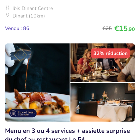
Ibis Dinant Centre
Dinant (10km)
€15
Vendu : 86
€25
,90
32% réduction
Menu en 3 ou 4 services + assiette surprise
du chef au restaurant Le 54