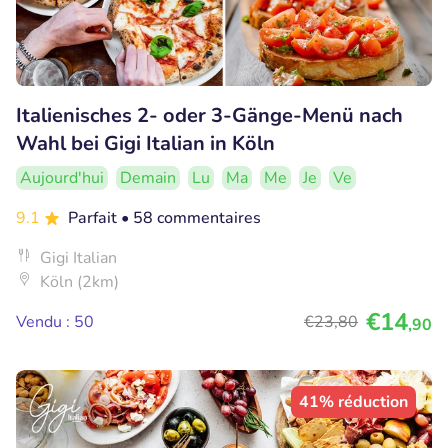
Italienisches 2- oder 3-Gänge-Menü nach
Wahl bei Gigi Italian in Köln
Aujourd'hui
Demain
Lu
Ma
Me
Je
Ve
9.1
Parfait
• 58 commentaires
Gigi Italian
Köln (2km)
€14
Vendu : 50
€23
,80
,90
41% réduction