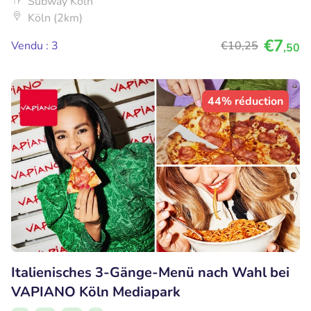
Subway Köln
Köln (2km)
€7
Vendu : 3
€10
,25
,50
44% réduction
Italienisches 3-Gänge-Menü nach Wahl bei
VAPIANO Köln Mediapark