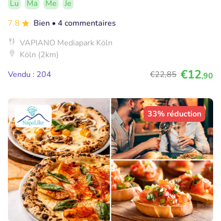
Lu
Ma
Me
Je
7.8
Bien
• 4 commentaires
VAPIANO Mediapark Köln
Köln (2km)
€12
Vendu : 204
€22
,85
,90
33% réduction