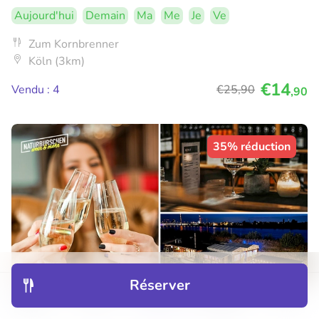
Aujourd'hui
Demain
Ma
Me
Je
Ve
Zum Kornbrenner
Köln (3km)
€14
Vendu : 4
€25
,90
,90
35% réduction
Réserver
Découvrir
Hôtels
Restaurants
Réservations
Menu