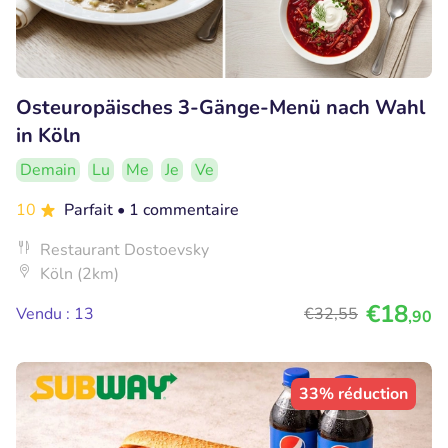
Osteuropäisches 3-Gänge-Menü nach Wahl
in Köln
Demain
Lu
Me
Je
Ve
10
Parfait
• 1 commentaire
Restaurant Dostoevsky
Köln (2km)
€18
Vendu : 13
€32
,55
,90
33% réduction