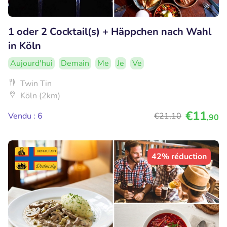
1 oder 2 Cocktail(s) + Häppchen nach Wahl
in Köln
Aujourd'hui
Demain
Me
Je
Ve
Twin Tin
Köln (2km)
€11
Vendu : 6
€21
,10
,90
42% réduction