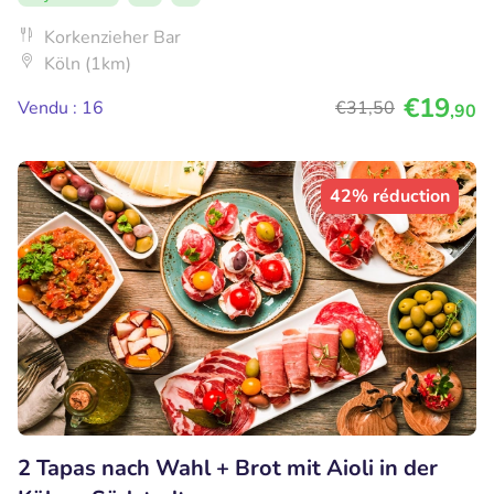
Korkenzieher Bar
Köln (1km)
€19
Vendu : 16
€31
,50
,90
42% réduction
2 Tapas nach Wahl + Brot mit Aioli in der