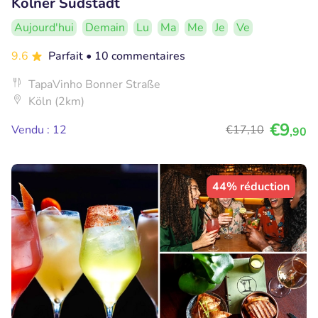
Kölner Südstadt
Aujourd'hui
Demain
Lu
Ma
Me
Je
Ve
9.6
Parfait
• 10 commentaires
TapaVinho Bonner Straße
Köln (2km)
€9
Vendu : 12
€17
,10
,90
44% réduction