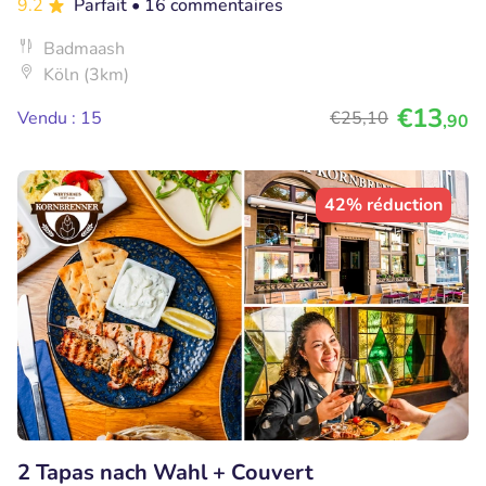
9.2
Parfait
• 16 commentaires
Badmaash
Köln (3km)
€13
Vendu : 15
€25
,10
,90
42% réduction
2 Tapas nach Wahl + Couvert