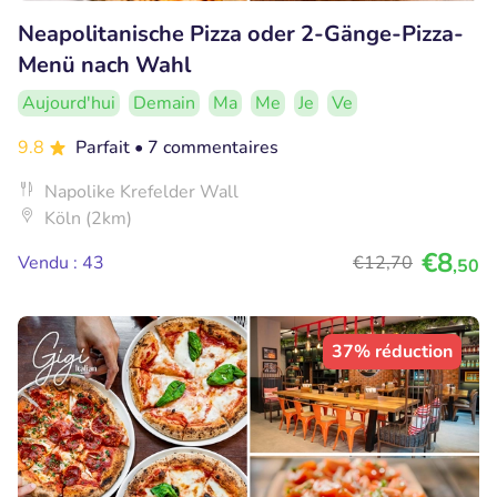
Neapolitanische Pizza oder 2-Gänge-Pizza-
Menü nach Wahl
Aujourd'hui
Demain
Ma
Me
Je
Ve
9.8
Parfait
• 7 commentaires
Napolike Krefelder Wall
Köln (2km)
€8
Vendu : 43
€12
,70
,50
37% réduction