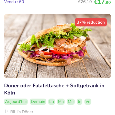
€17
Vendu : 60
€26
,10
,90
37% réduction
Döner oder Falafeltasche + Softgetränk in
Köln
Aujourd'hui
Demain
Lu
Ma
Me
Je
Ve
Billi's Döner