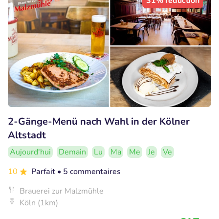
31% réduction
2-Gänge-Menü nach Wahl in der Kölner
Altstadt
Aujourd'hui
Demain
Lu
Ma
Me
Je
Ve
10
Parfait
• 5 commentaires
Brauerei zur Malzmühle
Köln (1km)