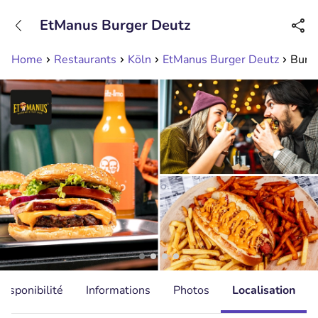
+31208089263
EtManus Burger Deutz
Disponible jusqu'à 23:00 heures
Home
Restaurants
Köln
EtManus Burger Deutz
Burge
Disponibilité
Informations
Photos
Localisation