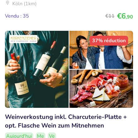
Köln (1km)
€6
Vendu : 35
€11
,90
37% réduction
Weinverkostung inkl. Charcuterie-Platte +
opt. Flasche Wein zum Mitnehmen
Aujourd'hui
Me
Ve