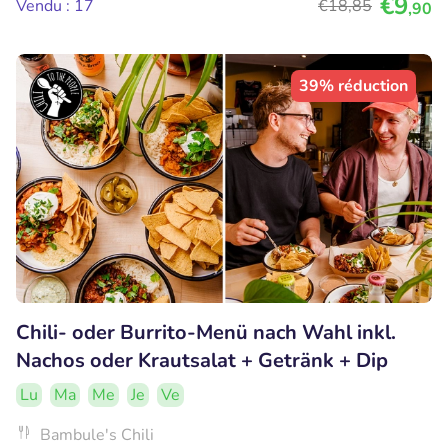
€9
Vendu : 17
€18
,85
,90
39% réduction
Chili- oder Burrito-Menü nach Wahl inkl.
Nachos oder Krautsalat + Getränk + Dip
Lu
Ma
Me
Je
Ve
Bambule's Chili