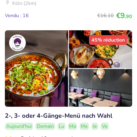
Köln (2km)
€9
Vendu : 16
€16
,10
,90
45% réduction
2-, 3- oder 4-Gänge-Menü nach Wahl
Aujourd'hui
Demain
Lu
Ma
Me
Je
Ve