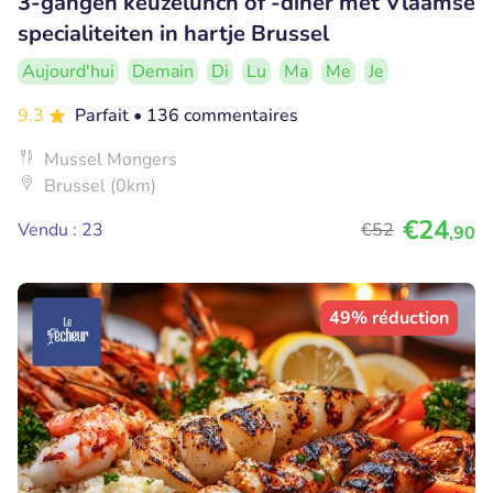
3-gangen keuzelunch of -diner met Vlaamse
specialiteiten in hartje Brussel
Aujourd'hui
Demain
Di
Lu
Ma
Me
Je
9.3
Parfait
• 136 commentaires
Mussel Mongers
Brussel (0km)
€24
Vendu : 23
€52
,90
49% réduction