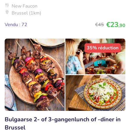
New Faucon
Brussel (1km)
€23
Vendu : 72
€45
,90
35% réduction
Bulgaarse 2- of 3-gangenlunch of -diner in
Brussel