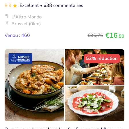
8.9
Excellent
• 638 commentaires
L'Altro Mondo
Brussel (0km)
€16
Vendu : 460
€36
,75
,50
52% réduction