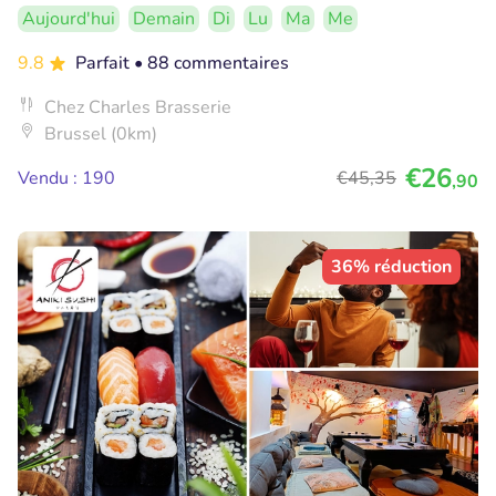
Aujourd'hui
Demain
Di
Lu
Ma
Me
9.8
Parfait
• 88 commentaires
Chez Charles Brasserie
Brussel (0km)
€26
Vendu : 190
€45
,35
,90
36% réduction