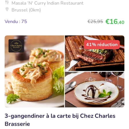
Masala ‘N' Curry Indian Restaurant
Brussel (0km)
€16
Vendu : 75
€25
,95
,40
41% réduction
3-gangendiner à la carte bij Chez Charles
Brasserie