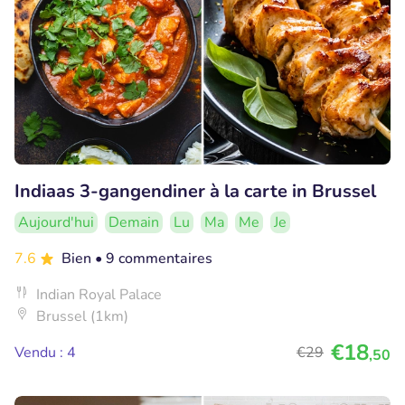
Indiaas 3-gangendiner à la carte in Brussel
Aujourd'hui
Demain
Lu
Ma
Me
Je
7.6
Bien
• 9 commentaires
Indian Royal Palace
Brussel (1km)
€18
Vendu : 4
€29
,50