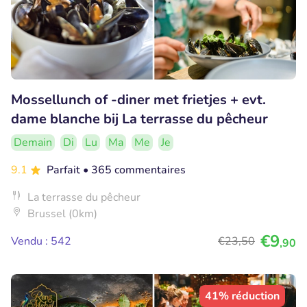
Mossellunch of -diner met frietjes + evt.
dame blanche bij La terrasse du pêcheur
Demain
Di
Lu
Ma
Me
Je
9.1
Parfait
• 365 commentaires
La terrasse du pêcheur
Brussel (0km)
€9
Vendu : 542
€23
,50
,90
41% réduction