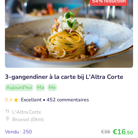
54% réduction
3-gangendiner à la carte bij L'Altra Corte
Aujourd'hui
Ma
Me
8.4
Excellent
• 452 commentaires
L'Altra Corte
Brussel (0km)
€16
Vendu : 250
€36
,50