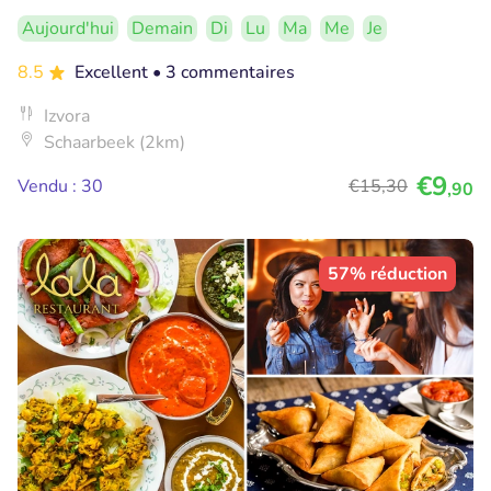
Aujourd'hui
Demain
Di
Lu
Ma
Me
Je
8.5
Excellent
• 3 commentaires
Izvora
Schaarbeek (2km)
€9
Vendu : 30
€15
,30
,90
57% réduction