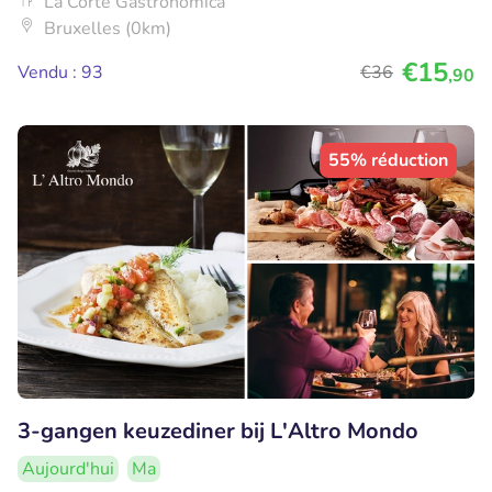
La Corte Gastronomica
Bruxelles (0km)
€15
Vendu : 93
€36
,90
55% réduction
3-gangen keuzediner bij L'Altro Mondo
Aujourd'hui
Ma