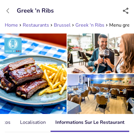
+31208089263
Greek 'n Ribs
Disponible jusqu'à 23:00 heures
Home
Restaurants
Brussel
Greek 'n Ribs
Menu grec e
hotos
Localisation
Informations Sur Le Restaurant