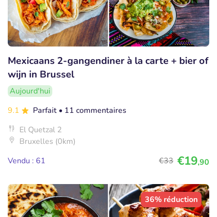
Mexicaans 2-gangendiner à la carte + bier of
wijn in Brussel
Aujourd'hui
9.1
Parfait
• 11 commentaires
El Quetzal 2
Bruxelles (0km)
€19
Vendu : 61
€33
,90
36% réduction