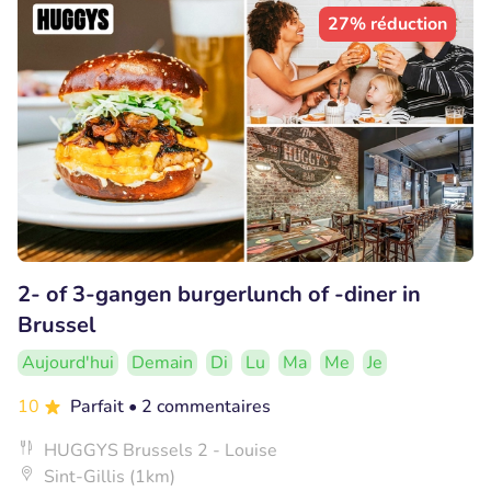
27% réduction
2- of 3-gangen burgerlunch of -diner in
Brussel
Aujourd'hui
Demain
Di
Lu
Ma
Me
Je
10
Parfait
• 2 commentaires
HUGGYS Brussels 2 - Louise
Sint-Gillis (1km)