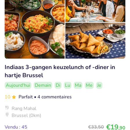
Indiaas 3-gangen keuzelunch of -diner in
hartje Brussel
Aujourd'hui
Demain
Di
Lu
Ma
Me
Je
10
Parfait
• 4 commentaires
Rang Mahal
Brussel (0km)
€19
Vendu : 45
€33
,50
,90