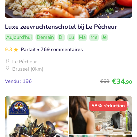
Luxe zeevruchtenschotel bij Le Pêcheur
Aujourd'hui
Demain
Di
Lu
Ma
Me
Je
9.3
Parfait
• 769 commentaires
Le Pêcheur
Brussel (0km)
€34
Vendu : 196
€69
,90
58% réduction