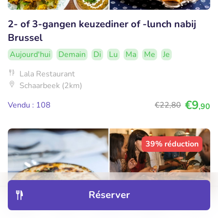
2- of 3-gangen keuzediner of -lunch nabij
Brussel
Aujourd'hui
Demain
Di
Lu
Ma
Me
Je
Lala Restaurant
Schaarbeek (2km)
€9
Vendu : 108
€22
,80
,90
39% réduction
Réserver
Découvrir
Hôtels
Restaurants
Réservations
Menu