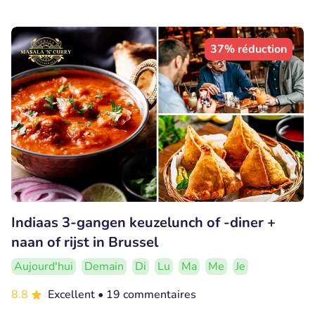
37% réduction
Indiaas 3-gangen keuzelunch of -diner +
naan of rijst in Brussel
Aujourd'hui
Demain
Di
Lu
Ma
Me
Je
8.8
Excellent
• 19 commentaires