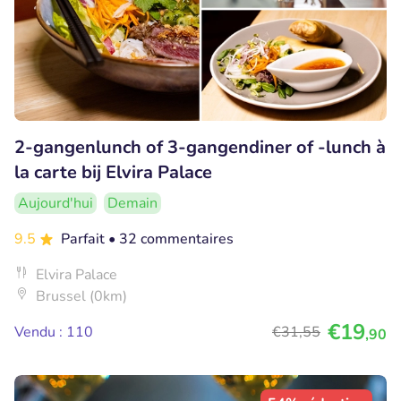
2-gangenlunch of 3-gangendiner of -lunch à
la carte bij Elvira Palace
Aujourd'hui
Demain
9.5
Parfait
• 32 commentaires
Elvira Palace
Brussel (0km)
€19
Vendu : 110
€31
,55
,90