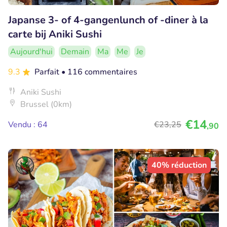
Japanse 3- of 4-gangenlunch of -diner à la
carte bij Aniki Sushi
Aujourd'hui
Demain
Ma
Me
Je
9.3
Parfait
• 116 commentaires
Aniki Sushi
Brussel (0km)
€14
Vendu : 64
€23
,25
,90
40% réduction