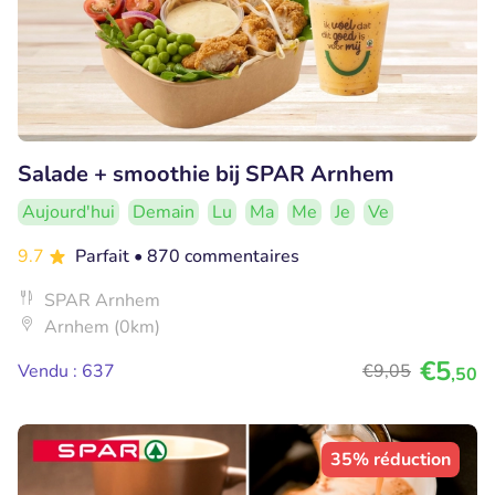
Salade + smoothie bij SPAR Arnhem
Aujourd'hui
Demain
Lu
Ma
Me
Je
Ve
9.7
Parfait
• 870 commentaires
SPAR Arnhem
Arnhem (0km)
€5
Vendu : 637
€9
,05
,50
35% réduction