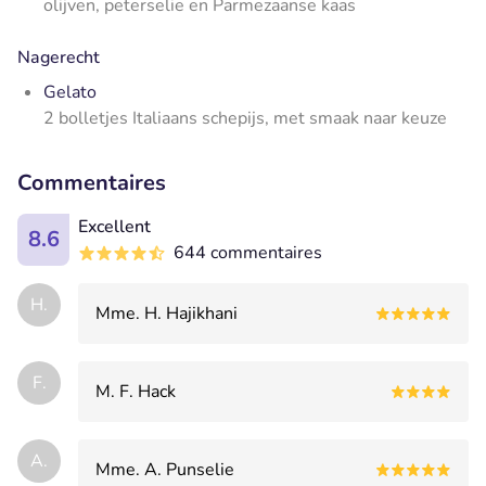
olijven, peterselie en Parmezaanse kaas
Nagerecht
Gelato
2 bolletjes Italiaans schepijs, met smaak naar keuze
Commentaires
Excellent
8.6
644 commentaires
H.
Mme. H. Hajikhani
F.
M. F. Hack
A.
Mme. A. Punselie