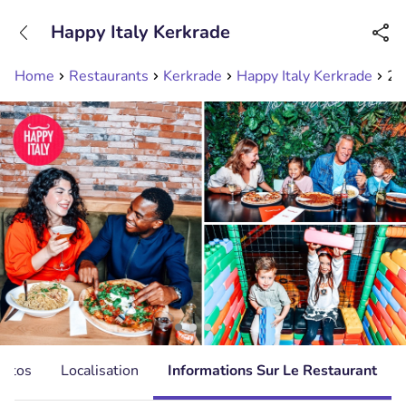
+31208089263
Happy Italy Kerkrade
Disponible jusqu'à 23:00 heures
Home
Restaurants
Kerkrade
Happy Italy Kerkrade
2-
hotos
Localisation
Informations Sur Le Restaurant