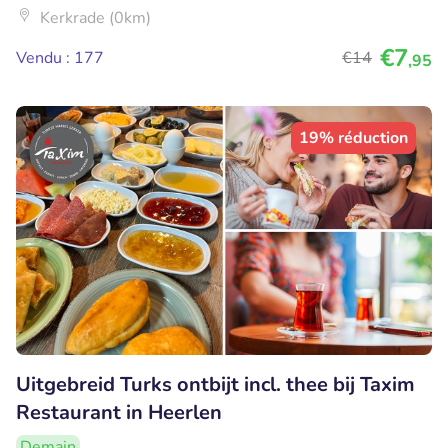
Kerkrade (0km)
€7
Vendu : 177
€14
,95
19% réduction
Uitgebreid Turks ontbijt incl. thee bij Taxim
Restaurant in Heerlen
Demain