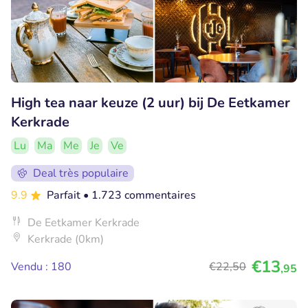
High tea naar keuze (2 uur) bij De Eetkamer
Kerkrade
Lu
Ma
Me
Je
Ve
Deal très populaire
9.9
Parfait
• 1.723 commentaires
De Eetkamer Kerkrade
Kerkrade (0km)
€13
Vendu : 180
€22
,50
,95