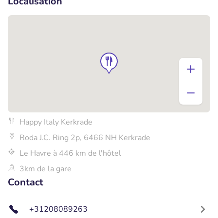
Localisation
Happy Italy Kerkrade
Roda J.C. Ring 2p, 6466 NH Kerkrade
Le Havre à 446 km de l'hôtel
3km de la gare
Contact
+31208089263