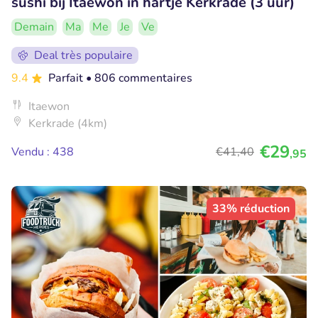
sushi bij Itaewon in hartje Kerkrade (3 uur)
Demain
Ma
Me
Je
Ve
Deal très populaire
9.4
Parfait
• 806 commentaires
Itaewon
Kerkrade (4km)
€29
Vendu : 438
€41
,40
,95
33% réduction