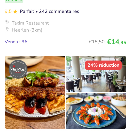
9.5
Parfait
• 242 commentaires
Taxim Restaurant
Heerlen (3km)
€14
Vendu : 96
€18
,50
,95
24% réduction