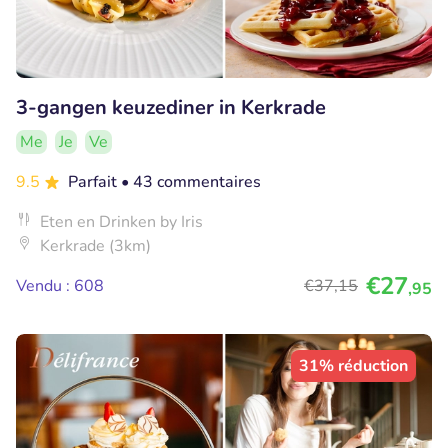
3-gangen keuzediner in Kerkrade
Me
Je
Ve
9.5
Parfait
• 43 commentaires
Eten en Drinken by Iris
Kerkrade (3km)
€27
Vendu : 608
€37
,15
,95
31% réduction