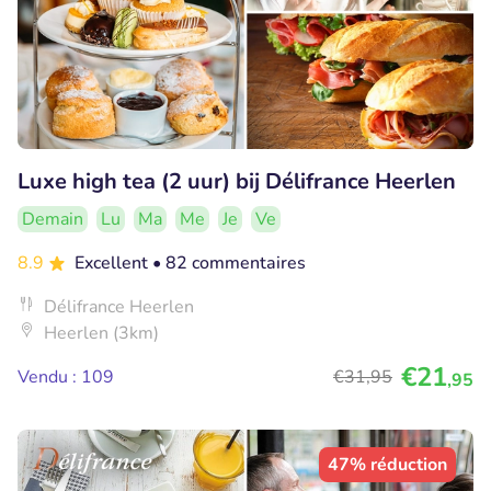
Luxe high tea (2 uur) bij Délifrance Heerlen
Demain
Lu
Ma
Me
Je
Ve
8.9
Excellent
• 82 commentaires
Délifrance Heerlen
Heerlen (3km)
€21
Vendu : 109
€31
,95
,95
47% réduction