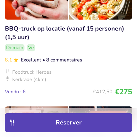
BBQ-truck op locatie (vanaf 15 personen)
(1,5 uur)
Demain
Ve
8.1
Excellent
• 8 commentaires
Foodtruck Heroes
Kerkrade (4km)
€275
Vendu : 6
€412
,50
23% réduction
Réserver
Découvrir
Hôtels
Restaurants
Réservations
Menu