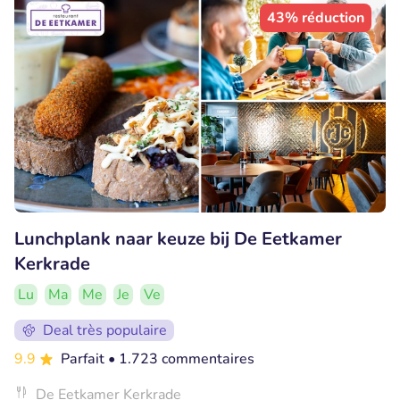
43% réduction
Lunchplank naar keuze bij De Eetkamer
Kerkrade
Lu
Ma
Me
Je
Ve
Deal très populaire
9.9
Parfait
• 1.723 commentaires
De Eetkamer Kerkrade