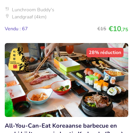
Lunchroom Buddy's
Landgraaf (4km)
€10
Vendu : 67
€15
,75
28% réduction
All-You-Can-Eat Koreaanse barbecue en