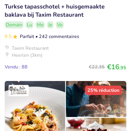
Turkse tapasschotel + huisgemaakte
baklava bij Taxim Restaurant
Demain
Lu
Me
Je
Ve
9.5
Parfait
• 242 commentaires
Taxim Restaurant
Heerlen (3km)
€16
Vendu : 88
€22
,35
,95
25% réduction