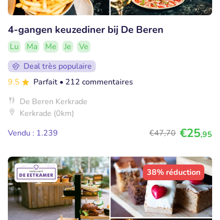
4-gangen keuzediner bij De Beren
Lu
Ma
Me
Je
Ve
Deal très populaire
9.5
Parfait
• 212 commentaires
De Beren Kerkrade
Kerkrade (0km)
€25
Vendu : 1.239
€47
,70
,95
38% réduction