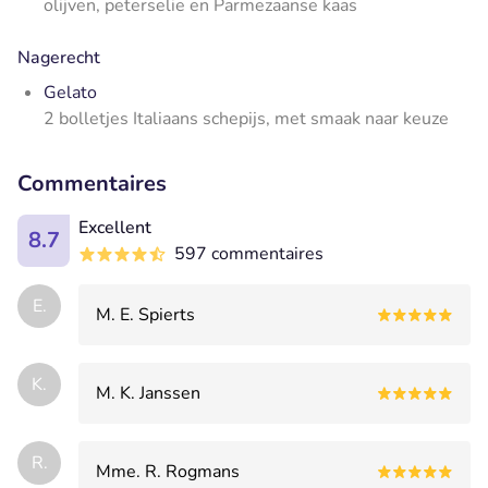
olijven, peterselie en Parmezaanse kaas
Nagerecht
Gelato
2 bolletjes Italiaans schepijs, met smaak naar keuze
Commentaires
Excellent
8.7
597 commentaires
E.
M. E. Spierts
K.
M. K. Janssen
R.
Mme. R. Rogmans