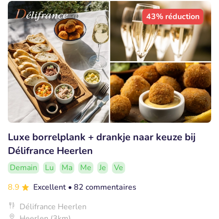
43% réduction
Luxe borrelplank + drankje naar keuze bij
Délifrance Heerlen
Demain
Lu
Ma
Me
Je
Ve
8.9
Excellent
• 82 commentaires
Délifrance Heerlen
Heerlen (3km)