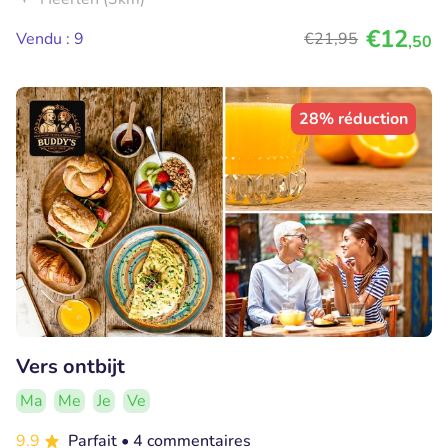
€12
Vendu : 9
€21
,95
,50
28% réduction
Vers ontbijt
Ma
Me
Je
Ve
9.9
Parfait
• 4 commentaires