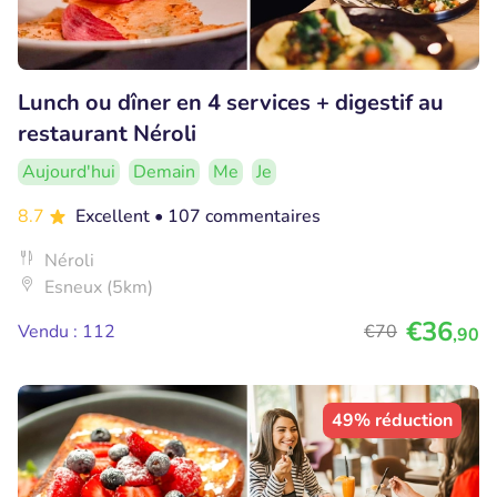
Lunch ou dîner en 4 services + digestif au
restaurant Néroli
Aujourd'hui
Demain
Me
Je
8.7
Excellent
• 107 commentaires
Néroli
Esneux (5km)
€36
Vendu : 112
€70
,90
49% réduction