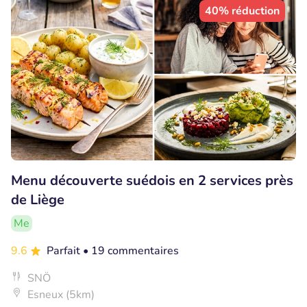
40% réduction
Menu découverte suédois en 2 services près
de Liège
Me
9.6
Parfait
• 19 commentaires
SNÖ
Esneux (5km)