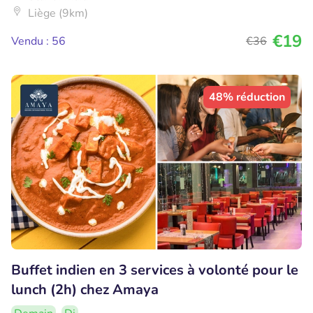
Liège (9km)
€19
Vendu : 56
€36
48% réduction
Buffet indien en 3 services à volonté pour le
lunch (2h) chez Amaya