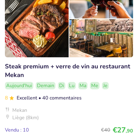
Steak premium + verre de vin au restaurant
Mekan
Aujourd'hui
Demain
Di
Lu
Ma
Me
Je
8
Excellent
• 40 commentaires
Mekan
Liège (8km)
€27
Vendu : 10
€40
,90