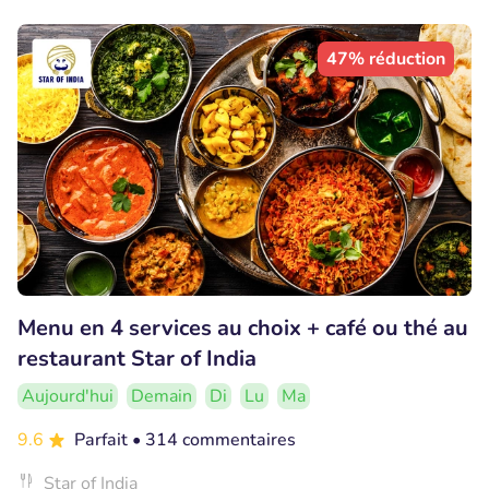
47% réduction
Menu en 4 services au choix + café ou thé au
restaurant Star of India
Aujourd'hui
Demain
Di
Lu
Ma
9.6
Parfait
• 314 commentaires
Star of India