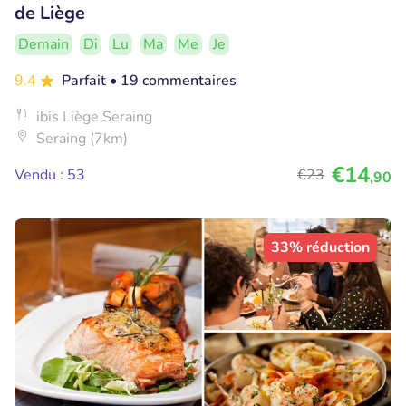
de Liège
Demain
Di
Lu
Ma
Me
Je
9.4
Parfait
• 19 commentaires
ibis Liège Seraing
Seraing (7km)
€14
Vendu : 53
€23
,90
33% réduction