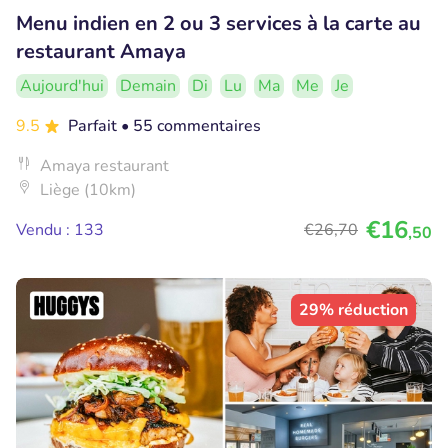
Menu indien en 2 ou 3 services à la carte au
restaurant Amaya
Aujourd'hui
Demain
Di
Lu
Ma
Me
Je
9.5
Parfait
• 55 commentaires
Amaya restaurant
Liège (10km)
€16
Vendu : 133
€26
,70
,50
29% réduction