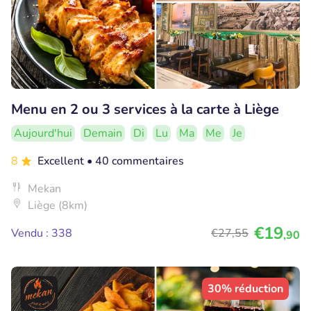
Menu en 2 ou 3 services à la carte à Liège
Aujourd'hui
Demain
Di
Lu
Ma
Me
Je
8
Excellent
• 40 commentaires
Mekan
Liège (8km)
€19
Vendu : 338
€27
,55
,90
30% réduction