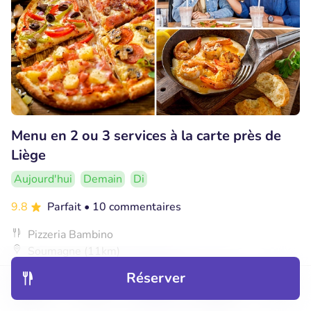
Menu en 2 ou 3 services à la carte près de
Liège
Aujourd'hui
Demain
Di
9.8
Parfait
• 10 commentaires
Pizzeria Bambino
Soumagne (11km)
€19
Réserver
Vendu : 140
€31
,60
,90
Découvrir
Hôtels
Restaurants
Réservations
Menu