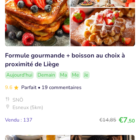
Formule gourmande + boisson au choix à
proximité de Liège
Aujourd'hui
Demain
Ma
Me
Je
9.6
Parfait
• 19 commentaires
SNÖ
Esneux (5km)
€7
Vendu : 137
€14
,85
,50