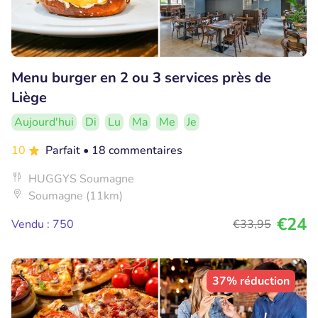
Menu burger en 2 ou 3 services près de
Liège
Aujourd'hui
Di
Lu
Ma
Me
Je
10
Parfait
• 18 commentaires
HUGGYS Soumagne
Soumagne (11km)
€24
Vendu : 750
€33
,95
37% réduction