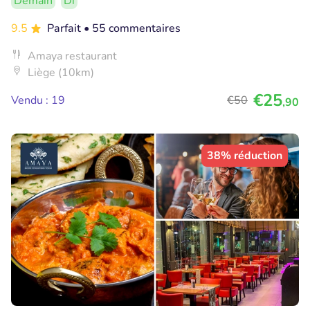
Demain
Di
9.5
Parfait
• 55 commentaires
Amaya restaurant
Liège (10km)
€25
Vendu : 19
€50
,90
38% réduction