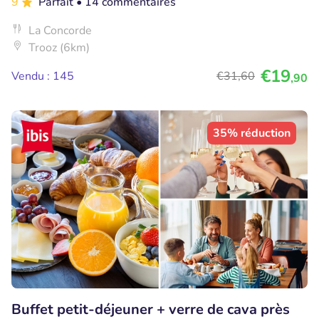
9
Parfait
• 14 commentaires
La Concorde
Trooz (6km)
€19
Vendu : 145
€31
,60
,90
35% réduction
Buffet petit-déjeuner + verre de cava près