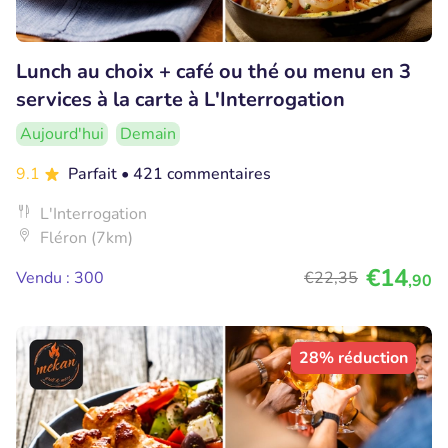
Lunch au choix + café ou thé ou menu en 3
services à la carte à L'Interrogation
Aujourd'hui
Demain
9.1
Parfait
• 421 commentaires
L'Interrogation
Fléron (7km)
€14
Vendu : 300
€22
,35
,90
28% réduction