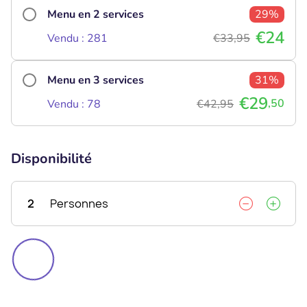
Menu en 2 services
29%
€24
Vendu : 281
€33,95
Menu en 3 services
31%
€29
,50
Vendu : 78
€42,95
Disponibilité
2
Personnes