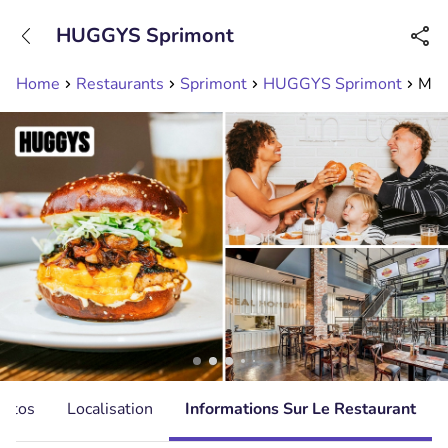
+31208089263
HUGGYS Sprimont
Disponible jusqu'à 23:00 heures
Home
Restaurants
Sprimont
HUGGYS Sprimont
Men
hotos
Localisation
Informations Sur Le Restaurant