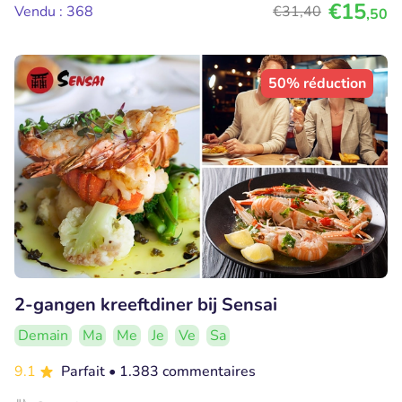
€15
Vendu : 368
€31
,40
,50
50% réduction
2-gangen kreeftdiner bij Sensai
Demain
Ma
Me
Je
Ve
Sa
9.1
Parfait
• 1.383 commentaires