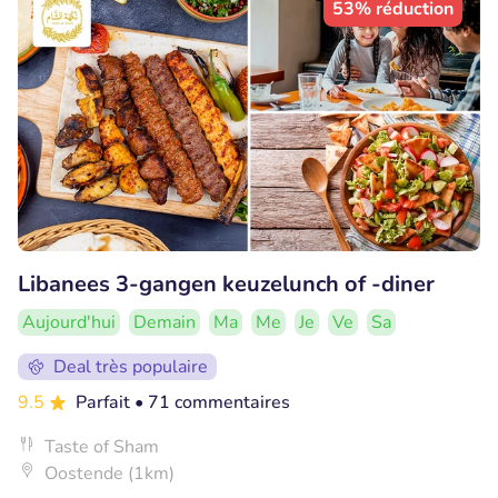
53% réduction
Libanees 3-gangen keuzelunch of -diner
Aujourd'hui
Demain
Ma
Me
Je
Ve
Sa
Deal très populaire
9.5
Parfait
• 71 commentaires
Taste of Sham
Oostende (1km)