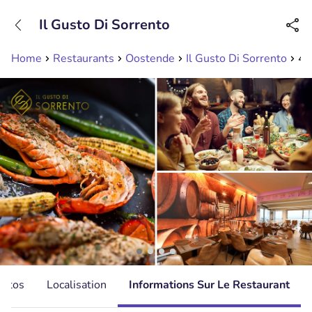
+31208089263
Il Gusto Di Sorrento
Disponible jusqu'à 23:00 heures
Home
Restaurants
Oostende
Il Gusto Di Sorrento
4-
hotos
Localisation
Informations Sur Le Restaurant