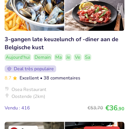
3-gangen late keuzelunch of -diner aan de
Belgische kust
Aujourd'hui
Demain
Ma
Je
Ve
Sa
Deal très populaire
8.7
Excellent
• 38 commentaires
Osea Restaurant
Oostende (2km)
€36
Vendu : 416
€53
,70
,90