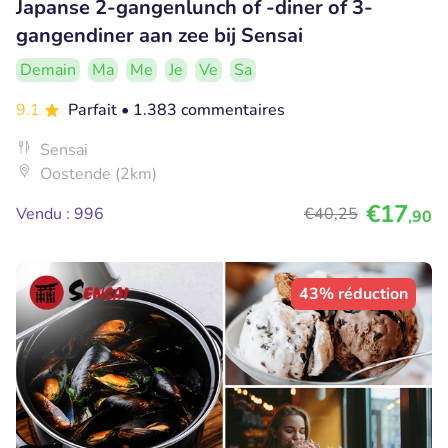
Japanse 2-gangenlunch of -diner of 3-
gangendiner aan zee bij Sensai
Demain
Ma
Me
Je
Ve
Sa
9.1
Parfait
• 1.383 commentaires
Sensai
Oostende (2km)
€17
Vendu : 996
€40
,25
,90
43% réduction