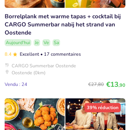
Borrelplank met warme tapas + cocktail bij
CARGO Summerbar nabij het strand van
Oostende
Aujourd'hui
Je
Ve
Sa
8.4
Excellent
• 17 commentaires
CARGO Summerbar Oostende
Oostende (0km)
€13
Vendu : 24
€27
,80
,90
39% réduction