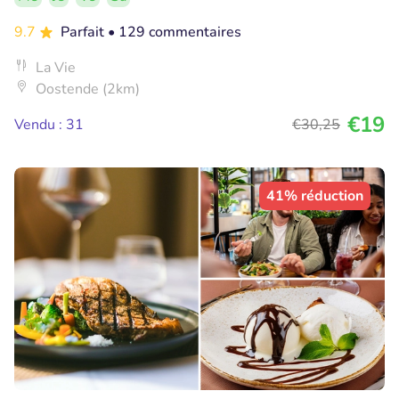
9.7
Parfait
• 129 commentaires
La Vie
Oostende (2km)
€19
Vendu : 31
€30
,25
41% réduction