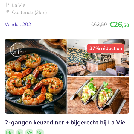
La Vie
Oostende (2km)
€26
Vendu : 202
€63
,50
,50
37% réduction
2-gangen keuzediner + bijgerecht bij La Vie
Me
Je
Ve
Sa