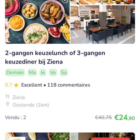
2-gangen keuzelunch of 3-gangen
keuzediner bij Ziena
Demain
Ma
Je
Ve
Sa
8.7
Excellent
• 118 commentaires
Ziena
Oostende (1km)
€24
Vendu : 2
€40
,75
,90