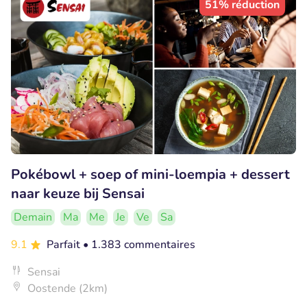
51% réduction
Pokébowl + soep of mini-loempia + dessert
naar keuze bij Sensai
Demain
Ma
Me
Je
Ve
Sa
9.1
Parfait
• 1.383 commentaires
Sensai
Oostende (2km)