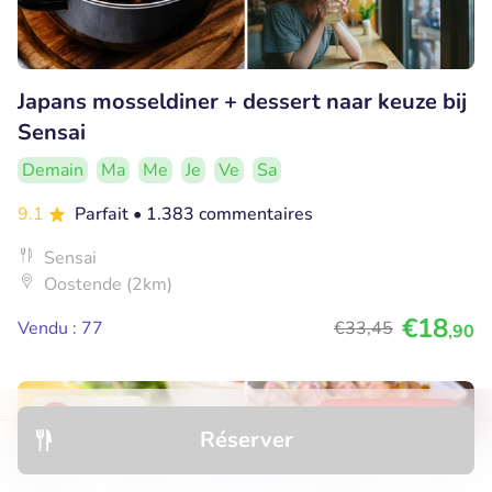
Japans mosseldiner + dessert naar keuze bij
Sensai
Demain
Ma
Me
Je
Ve
Sa
9.1
Parfait
• 1.383 commentaires
Sensai
Oostende (2km)
€18
Vendu : 77
€33
,45
,90
56% réduction
Réserver
Découvrir
Hôtels
Restaurants
Réservations
Menu