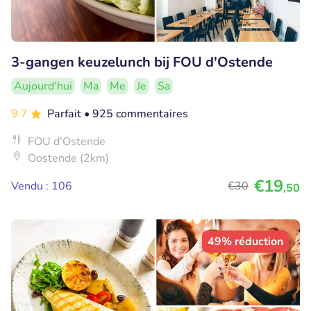
3-gangen keuzelunch bij FOU d'Ostende
Aujourd'hui
Ma
Me
Je
Sa
9.7
Parfait
• 925 commentaires
FOU d'Ostende
Oostende (2km)
€19
Vendu : 106
€30
,50
49% réduction