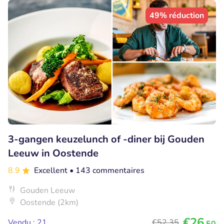
49% réduction
3-gangen keuzelunch of -diner bij Gouden
Leeuw in Oostende
8.9
Excellent
• 143 commentaires
Gouden Leeuw
Oostende (2km)
€26
Vendu : 21
€52
,35
,50