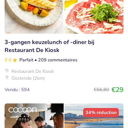
3-gangen keuzelunch of -diner bij
Restaurant De Kiosk
9.8
Parfait
• 209 commentaires
Restaurant De Kiosk
Oostende (2km)
€29
Vendu : 594
€56
,80
34% réduction