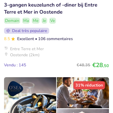
3-gangen keuzelunch of -diner bij Entre
Terre et Mer in Oostende
Demain
Ma
Me
Je
Ve
Deal très populaire
8.5
Excellent
• 106 commentaires
Entre Terre et Mer
Oostende (2km)
€28
Vendu : 145
€48
,35
,50
31% réduction