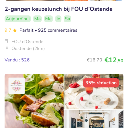
2-gangen keuzelunch bij FOU d’Ostende
Aujourd'hui
Ma
Me
Je
Sa
9.7
Parfait
• 925 commentaires
FOU d'Ostende
Oostende (2km)
€12
Vendu : 526
€16
,70
,50
35% réduction