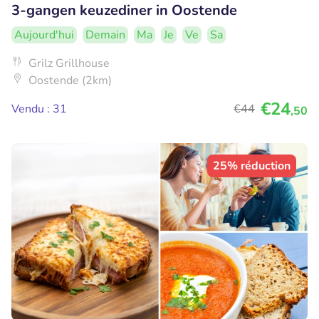
3-gangen keuzediner in Oostende
Aujourd'hui
Demain
Ma
Je
Ve
Sa
Grilz Grillhouse
Oostende (2km)
€24
Vendu : 31
€44
,50
25% réduction