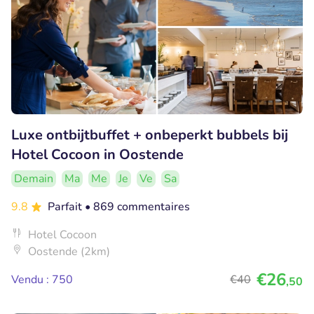
Luxe ontbijtbuffet + onbeperkt bubbels bij
Hotel Cocoon in Oostende
Demain
Ma
Me
Je
Ve
Sa
9.8
Parfait
• 869 commentaires
Hotel Cocoon
Oostende (2km)
€26
Vendu : 750
€40
,50