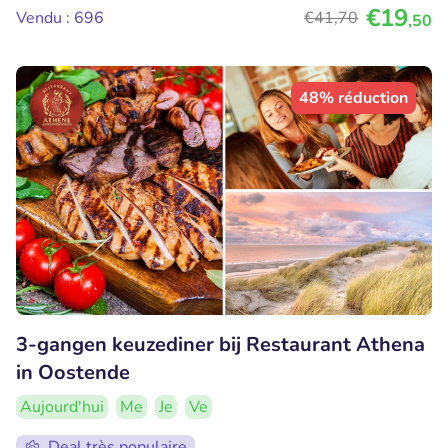
€19
Vendu : 696
€41
,70
,50
48% réduction
3-gangen keuzediner bij Restaurant Athena
in Oostende
Aujourd'hui
Me
Je
Ve
Deal très populaire