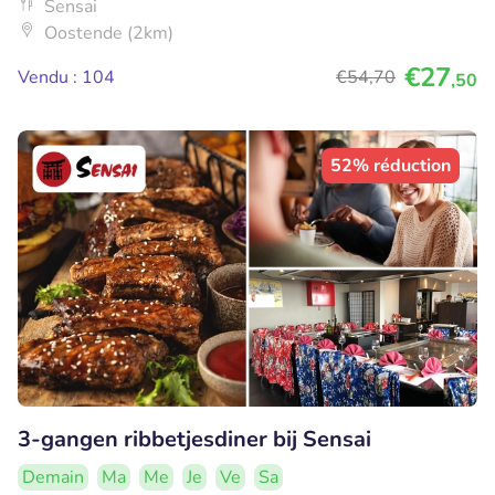
Sensai
Oostende (2km)
€27
Vendu : 104
€54
,70
,50
52% réduction
3-gangen ribbetjesdiner bij Sensai
Demain
Ma
Me
Je
Ve
Sa