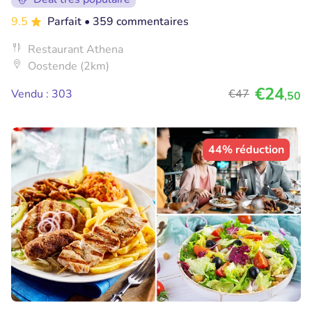
9.5
Parfait
• 359 commentaires
Restaurant Athena
Oostende (2km)
€24
Vendu : 303
€47
,50
44% réduction