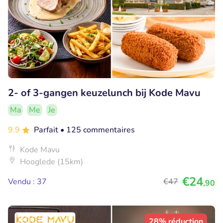
2- of 3-gangen keuzelunch bij Kode Mavu
Ma
Me
Je
9.9
Parfait
• 125 commentaires
Kode Mavu
Hooglede (15km)
€24
Vendu : 37
€47
,90
28% réduction