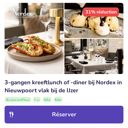
31% réduction
3-gangen kreeftlunch of -diner bij Nordex in
Nieuwpoort vlak bij de IJzer
Aujourd'hui
Lu
Ma
Me
9.3
Parfait
• 152 commentaires
Réserver
Découvrir
Hôtels
Restaurants
Réservations
Menu
Nordex