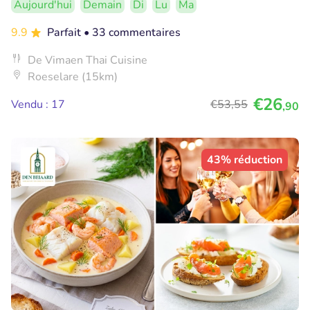
Aujourd'hui
Demain
Di
Lu
Ma
9.9
Parfait
• 33 commentaires
De Vimaen Thai Cuisine
Roeselare (15km)
€26
Vendu : 17
€53
,55
,90
43% réduction