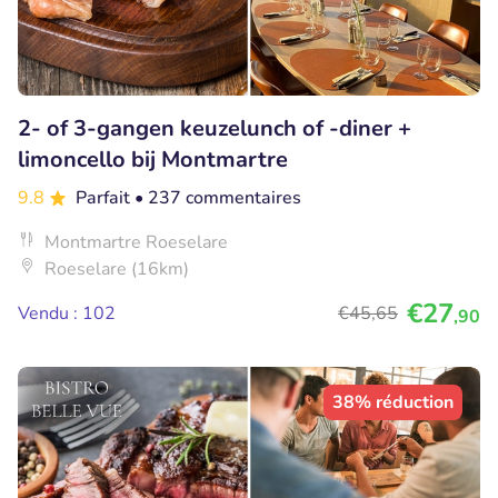
2- of 3-gangen keuzelunch of -diner +
limoncello bij Montmartre
9.8
Parfait
• 237 commentaires
Montmartre Roeselare
Roeselare (16km)
€27
Vendu : 102
€45
,65
,90
38% réduction