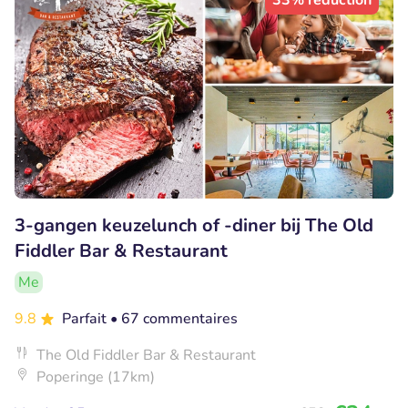
33% réduction
3-gangen keuzelunch of -diner bij The Old
Fiddler Bar & Restaurant
Me
9.8
Parfait
• 67 commentaires
The Old Fiddler Bar & Restaurant
Poperinge (17km)