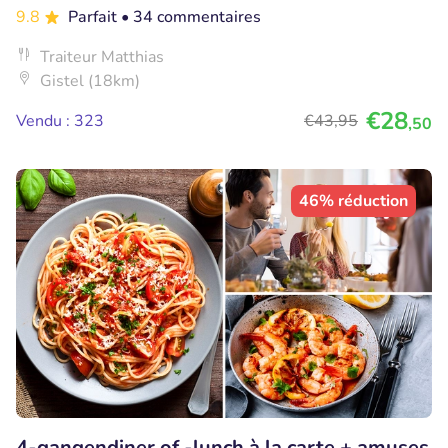
9.8
Parfait
• 34 commentaires
Traiteur Matthias
Gistel (18km)
€28
Vendu : 323
€43
,95
,50
46% réduction
4-gangendiner of -lunch à la carte + amuses