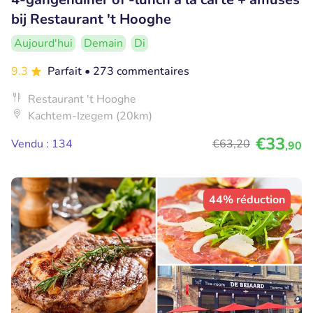
bij Restaurant 't Hooghe
Aujourd'hui
Demain
Di
9.3
Parfait
• 273 commentaires
Restaurant 't Hooghe
Kachtem-Izegem (20km)
€33
Vendu : 134
€63
,20
,90
44% réduction