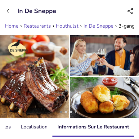
+31208089263
In De Sneppe
Disponible jusqu'à 23:00 heures
Home
Restaurants
Houthulst
In De Sneppe
3-gangen
hotos
Localisation
Informations Sur Le Restaurant