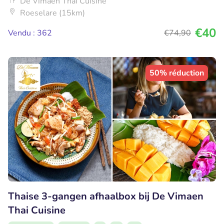
De Vimaen Thai Cuisine
Roeselare (15km)
€40
Vendu : 362
€74
,90
50% réduction
Thaise 3-gangen afhaalbox bij De Vimaen
Thai Cuisine