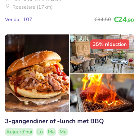
Roeselare (17km)
€24
Vendu : 107
€34
,50
,90
35% réduction
3-gangendiner of -lunch met BBQ
Aujourd'hui
Lu
Ma
Me