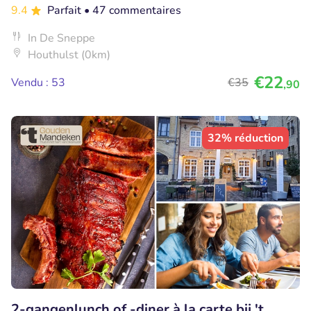
9.4
Parfait
• 47 commentaires
In De Sneppe
Houthulst (0km)
€22
Vendu : 53
€35
,90
32% réduction
2-gangenlunch of -diner à la carte bij 't