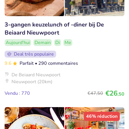
3-gangen keuzelunch of -diner bij De
Beiaard Nieuwpoort
Aujourd'hui
Demain
Di
Me
Deal très populaire
9.6
Parfait
• 290 commentaires
De Beiaard Nieuwpoort
Nieuwpoort (20km)
€26
Vendu : 770
€47
,50
,50
46% réduction