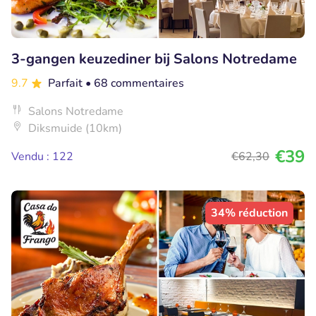
3-gangen keuzediner bij Salons Notredame
9.7
Parfait
• 68 commentaires
Salons Notredame
Diksmuide (10km)
€39
Vendu : 122
€62
,30
34% réduction