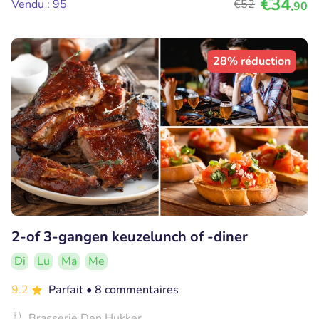
€34
Vendu : 95
€52
,90
28% réduction
2-of 3-gangen keuzelunch of -diner
Di
Lu
Ma
Me
9.2
Parfait
• 8 commentaires
Brasserie Den Hukker