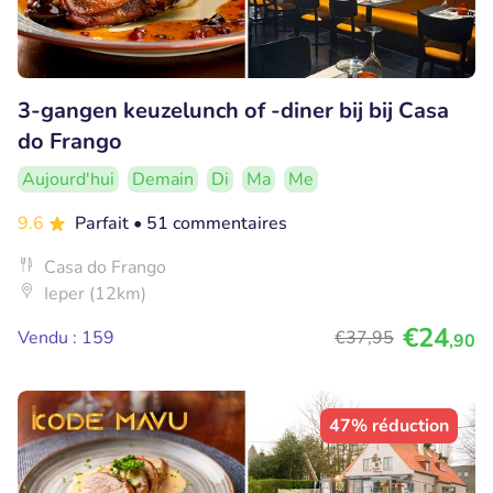
3-gangen keuzelunch of -diner bij bij Casa
do Frango
Aujourd'hui
Demain
Di
Ma
Me
9.6
Parfait
• 51 commentaires
Casa do Frango
Ieper (12km)
€24
Vendu : 159
€37
,95
,90
47% réduction