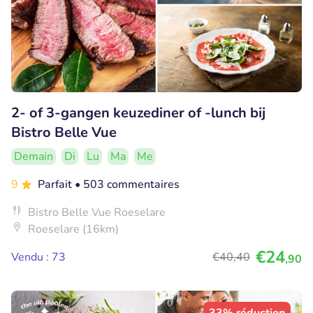
2- of 3-gangen keuzediner of -lunch bij
Bistro Belle Vue
Demain
Di
Lu
Ma
Me
9
Parfait
• 503 commentaires
Bistro Belle Vue Roeselare
Roeselare (16km)
€24
Vendu : 73
€40
,40
,90