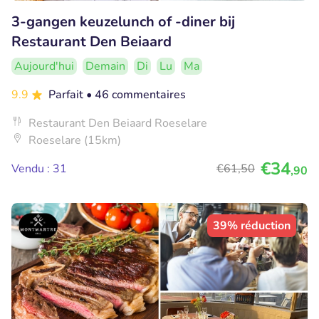
3-gangen keuzelunch of -diner bij
Restaurant Den Beiaard
Aujourd'hui
Demain
Di
Lu
Ma
9.9
Parfait
• 46 commentaires
Restaurant Den Beiaard Roeselare
Roeselare (15km)
€34
Vendu : 31
€61
,50
,90
39% réduction