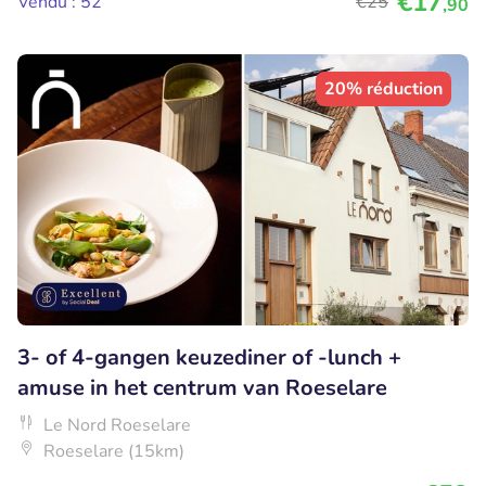
€17
Vendu : 52
€25
,90
20% réduction
3- of 4-gangen keuzediner of -lunch +
amuse in het centrum van Roeselare
Le Nord Roeselare
Roeselare (15km)