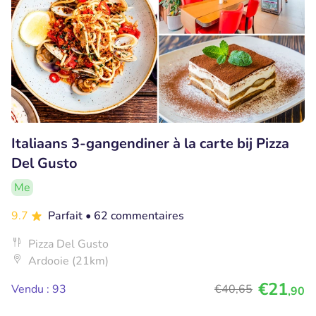
Italiaans 3-gangendiner à la carte bij Pizza
Del Gusto
Me
9.7
Parfait
• 62 commentaires
Pizza Del Gusto
Ardooie (21km)
€21
Vendu : 93
€40
,65
,90