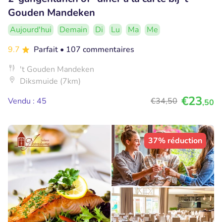
Gouden Mandeken
Aujourd'hui
Demain
Di
Lu
Ma
Me
9.7
Parfait
• 107 commentaires
't Gouden Mandeken
Diksmuide (7km)
€23
Vendu : 45
€34
,50
,50
37% réduction