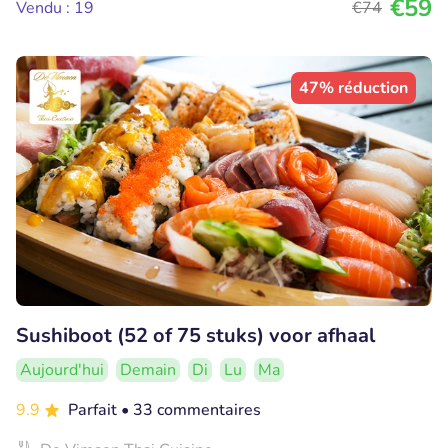
€59
Vendu : 19
€74
47% réduction
Sushiboot (52 of 75 stuks) voor afhaal
Aujourd'hui
Demain
Di
Lu
Ma
9.9
Parfait
• 33 commentaires